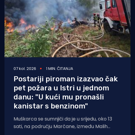
07 kol. 2026
1 MIN. ČITANJA
Postariji piroman izazvao čak
pet požara u Istri u jednom
danu: "U kući mu pronašli
kanistar s benzinom"
Muškarca se sumnjiči da je u srijedu, oko 13
sati, na području Marčane, između Malih
Vareški i Krnice, izazvao požar