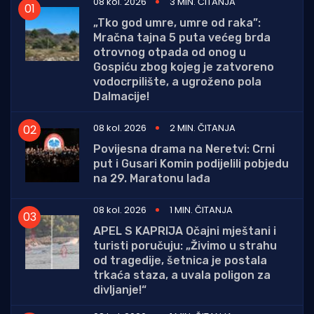
08 kol. 2026
3 MIN. ČITANJA
„Tko god umre, umre od raka”:
Mračna tajna 5 puta većeg brda
otrovnog otpada od onog u
Gospiću zbog kojeg je zatvoreno
vodocrpilište, a ugroženo pola
Dalmacije!
08 kol. 2026
2 MIN. ČITANJA
Povijesna drama na Neretvi: Crni
put i Gusari Komin podijelili pobjedu
na 29. Maratonu lađa
08 kol. 2026
1 MIN. ČITANJA
APEL S KAPRIJA Očajni mještani i
turisti poručuju: „Živimo u strahu
od tragedije, šetnica je postala
trkaća staza, a uvala poligon za
divljanje!“