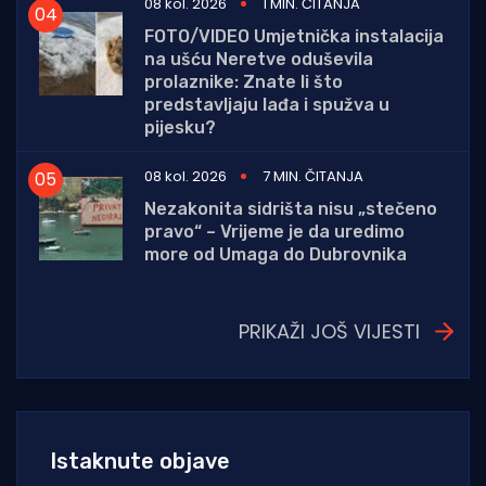
08 kol. 2026
1 MIN. ČITANJA
FOTO/VIDEO Umjetnička instalacija
na ušću Neretve oduševila
prolaznike: Znate li što
predstavljaju lađa i spužva u
pijesku?
08 kol. 2026
7 MIN. ČITANJA
Nezakonita sidrišta nisu „stečeno
pravo“ – Vrijeme je da uredimo
more od Umaga do Dubrovnika
PRIKAŽI JOŠ VIJESTI
Istaknute objave