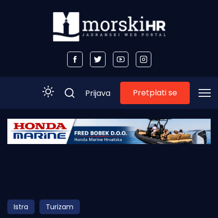
Pretplati se
Prijava
Početna
Morski plus
Morski TV
Obala
Istra
Turizam
Otoci