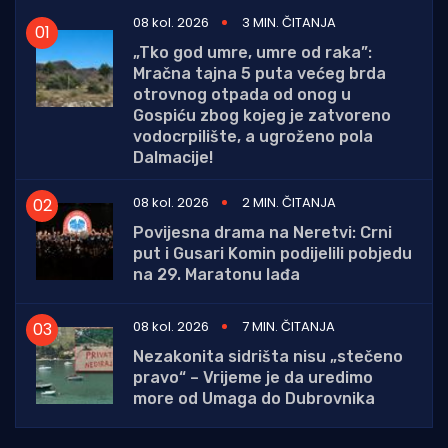
08 kol. 2026
3 MIN. ČITANJA
„Tko god umre, umre od raka”:
Mračna tajna 5 puta većeg brda
otrovnog otpada od onog u
Gospiću zbog kojeg je zatvoreno
vodocrpilište, a ugroženo pola
Dalmacije!
08 kol. 2026
2 MIN. ČITANJA
Povijesna drama na Neretvi: Crni
put i Gusari Komin podijelili pobjedu
na 29. Maratonu lađa
08 kol. 2026
7 MIN. ČITANJA
Nezakonita sidrišta nisu „stečeno
pravo“ – Vrijeme je da uredimo
more od Umaga do Dubrovnika