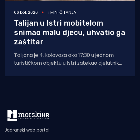
06 kol. 2026
1 MIN. ČITANJA
Talijan u Istri mobitelom
snimao malu djecu, uhvatio ga
zaštitar
Talijana je 4. kolovoza oko 17:30 u jednom
turističkom objektu u Istri zatekao djelatnik
zaštitarske tvrtke dok je mobitelom
Jadranski web portal