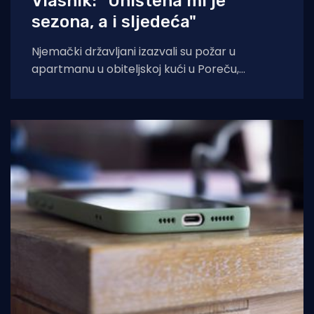
Vlasnik: "Uništena mi je
sezona, a i sljedeća"
Njemački državljani izazvali su požar u
apartmanu u obiteljskoj kući u Poreču,
pokazao je policijski očevid. U vatri je uništen