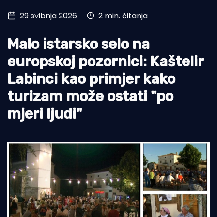
29 svibnja 2026
2 min. čitanja
Turizam i nautika
Pomorstvo
Malo istarsko selo na
Ribolov
europskoj pozornici: Kaštelir
Labinci kao primjer kako
Ekologija
turizam može ostati "po
Tradicija i kultura
mjeri ljudi"