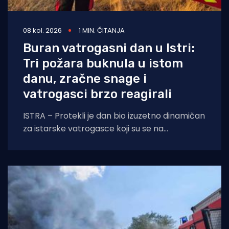
08 kol. 2026
1 MIN. ČITANJA
Buran vatrogasni dan u Istri:
Tri požara buknula u istom
danu, zračne snage i
vatrogasci brzo reagirali
ISTRA – Protekli je dan bio izuzetno dinamičan
za istarske vatrogasce koji su se na
otvorenom prostoru borili s tri požara,