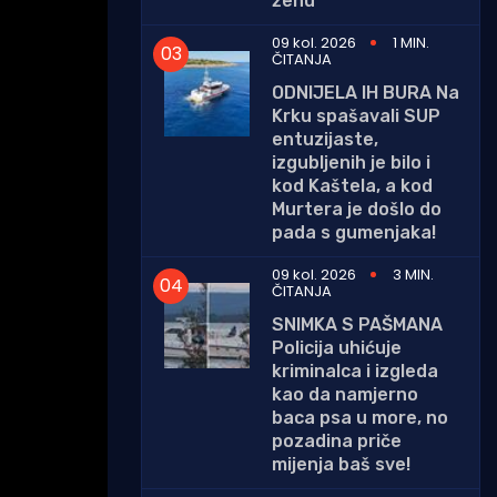
ženu
09 kol. 2026
1 MIN.
ČITANJA
ODNIJELA IH BURA Na
Krku spašavali SUP
entuzijaste,
izgubljenih je bilo i
kod Kaštela, a kod
Murtera je došlo do
pada s gumenjaka!
09 kol. 2026
3 MIN.
ČITANJA
SNIMKA S PAŠMANA
Policija uhićuje
kriminalca i izgleda
kao da namjerno
baca psa u more, no
pozadina priče
mijenja baš sve!