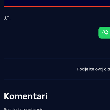
J.T.
Podijelite ovaj čl
Komentari
Pravila komentiranja