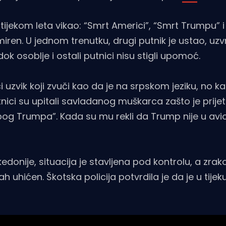
ijekom leta vikao: “Smrt Americi”, “Smrt Trumpu” i
iren. U jednom trenutku, drugi putnik je ustao, uz
 osoblje i ostali putnici nisu stigli upomoć.
ci uzvik koji zvuči kao da je na srpskom jeziku, no ka
nici su upitali savladanog muškarca zašto je prije
“Zbog Trumpa”. Kada su mu rekli da Trump nije u avi
kedonije, situacija je stavljena pod kontrolu, a zrak
uhićen. Škotska policija potvrdila je da je u tijek