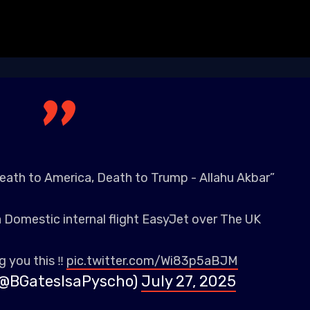
Death to America, Death to Trump - Allahu Akbar”
 Domestic internal flight EasyJet over The UK
 you this ‼️
pic.twitter.com/Wi83p5aBJM
(@BGatesIsaPyscho)
July 27, 2025