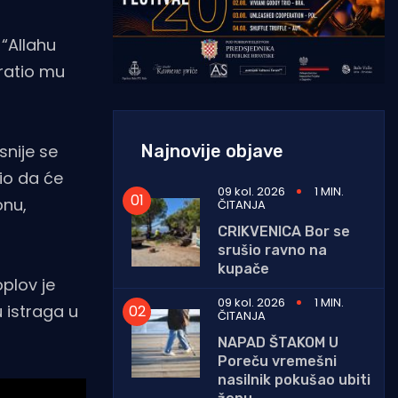
 “Allahu
vratio mu
Najnovije objave
snije se
tio da će
09 kol. 2026
1 MIN.
onu,
ČITANJA
CRIKVENICA Bor se
srušio ravno na
kupače
oplov je
09 kol. 2026
1 MIN.
u istraga u
ČITANJA
NAPAD ŠTAKOM U
Poreču vremešni
nasilnik pokušao ubiti