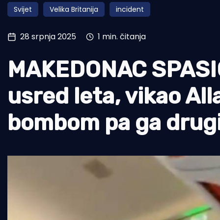
Svijet
Velika Britanija
incident
Pomorstvo
Ribolov
28 srpnja 2025
1 min. čitanja
Ekologija
MAKEDONAC SPASIO 
Tradicija i kultura
usred leta, vikao All
bombom pa ga drugi 