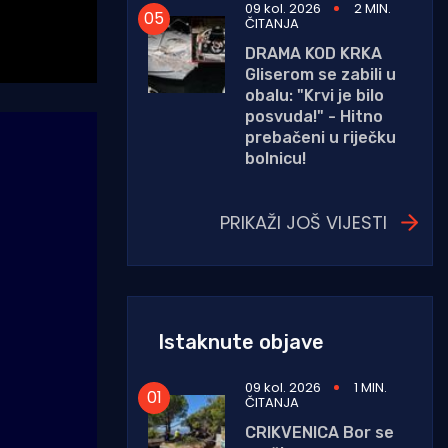
09 kol. 2026
2 MIN.
ČITANJA
DRAMA KOD KRKA
Gliserom se zabili u
obalu: "Krvi je bilo
posvuda!" - Hitno
prebačeni u riječku
bolnicu!
PRIKAŽI JOŠ VIJESTI
Istaknute objave
09 kol. 2026
1 MIN.
ČITANJA
CRIKVENICA Bor se