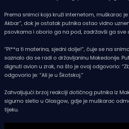
Prema snimci koja kruži internetom, muškarac je t
Akbar”, dok je ostatak putnika ostao vidno uznem
psovkama i oborio ga na pod, zadržavši ga sve dok
“Pi**a ti materina, sjedni dolje!”, čuje se na snim
saznalo da se radi o državljaninu Makedonije. Put
dignuti avion u zrak, na što je ovaj odgovorio: 
odgovorio je: “Ali je u Škotskoj.”
Zahvaljujući brzoj reakciji dotičnog putnika iz Ma
sigurno sletio u Glasgow, gdje je muškarac odmah 
tijeku.