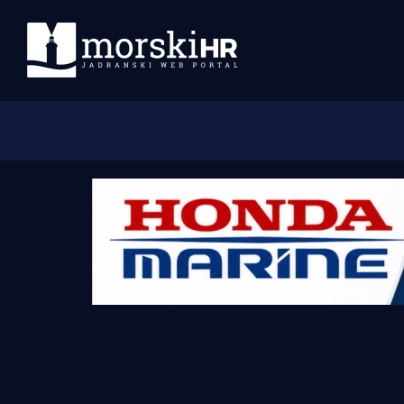
Početna
Morski plus
Morski TV
Obala
Otoci
Turizam i nautika