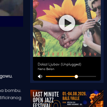
sgowu.
ima bombu.
tificiranog