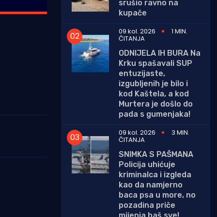
srušio ravno na
kupače
09 kol. 2026
1 MIN.
ČITANJA
ODNIJELA IH BURA Na
Krku spašavali SUP
entuzijaste,
izgubljenih je bilo i
kod Kaštela, a kod
Murtera je došlo do
pada s gumenjaka!
09 kol. 2026
3 MIN.
ČITANJA
SNIMKA S PAŠMANA
Policija uhićuje
kriminalca i izgleda
kao da namjerno
baca psa u more, no
pozadina priče
mijenja baš sve!