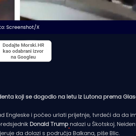
to: Screenshot/X
enta koji se dogodio na letu iz Lutona prema Gla
 Engleske i počeo urlati prijetnje, tvrdeći da da 
 predsjednik
Donald Trump
nalazi u Škotskoj. Neiden
jeruje da dolazi s područja Balkana, piše
Blic
.