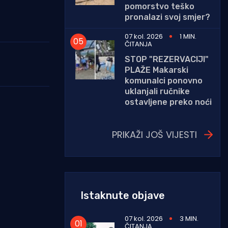
pomorstvo teško
pronalazi svoj smjer?
07 kol. 2026
1 MIN.
ČITANJA
STOP "REZERVACIJI"
PLAŽE Makarski
komunalci ponovno
uklanjali ručnike
ostavljene preko noći
PRIKAŽI JOŠ VIJESTI
Istaknute objave
07 kol. 2026
3 MIN.
ČITANJA