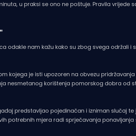
nuta, u praksi se ono ne poštuje. Pravila vrijede
"
nica odakle nam kažu kako su zbog svega održali i 
kom kojega je isti upozoren na obvezu pridržavanja 
anja nesmetanog korištenja pomorskog dobra od st
ađaj predstavljao pojedinačan i izniman slučaj te 
 potrebnih mjera radi sprječavanja ponavljanja s