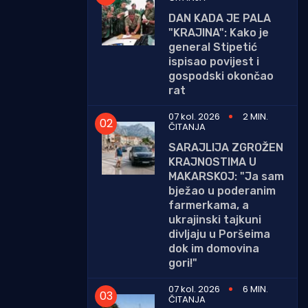
DAN KADA JE PALA
"KRAJINA": Kako je
general Stipetić
ispisao povijest i
gospodski okončao
rat
07 kol. 2026
2 MIN.
ČITANJA
SARAJLIJA ZGROŽEN
KRAJNOSTIMA U
MAKARSKOJ: "Ja sam
bježao u poderanim
farmerkama, a
ukrajinski tajkuni
divljaju u Poršeima
dok im domovina
gori!"
07 kol. 2026
6 MIN.
ČITANJA