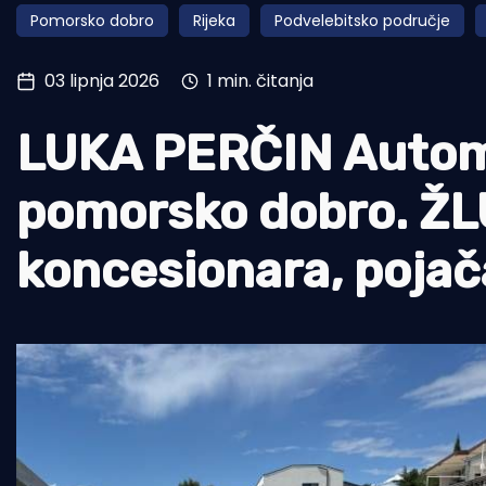
Pomorsko dobro
Rijeka
Podvelebitsko područje
Pomorstvo
Ribolov
03 lipnja 2026
1 min. čitanja
Ekologija
LUKA PERČIN Automob
Tradicija i kultura
pomorsko dobro. ŽLU
koncesionara, poja