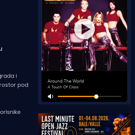
u
grada i
prostor pod
orisnike