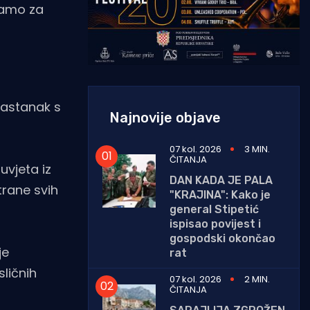
 samo za
sastanak s
Najnovije objave
07 kol. 2026
3 MIN.
ČITANJA
uvjeta iz
DAN KADA JE PALA
rane svih
"KRAJINA": Kako je
general Stipetić
ispisao povijest i
gospodski okončao
je
rat
ličnih
07 kol. 2026
2 MIN.
ČITANJA