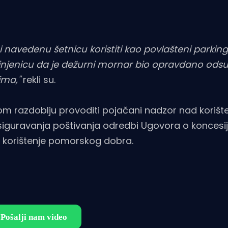
i navedenu šetnicu koristiti kao povlašteni parki
i činjenicu da je dežurni mornar bio opravdano odsu
tima,"
rekli su.
om razdoblju provoditi pojačani nadzor nad koriš
siguravanja poštivanja odredbi Ugovora o koncesiji
 korištenje pomorskog dobra.