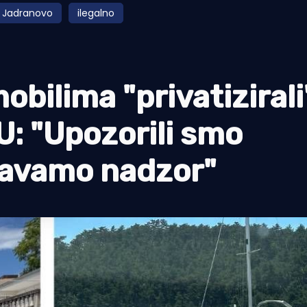
Jadranovo
ilegalno
ilima "privatizirali
: "Upozorili smo
čavamo nadzor"