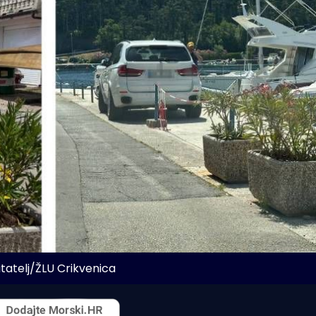
itatelj/ŽLU Crikvenica