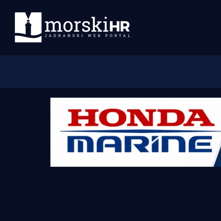
Početna
Morski plus
Morski TV
Obala
Otoci
Turizam i nautika