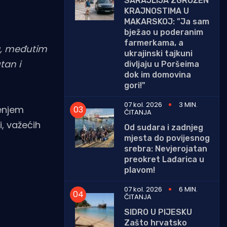
SARAJLIJA ZGROŽEN
KRAJNOSTIMA U
MAKARSKOJ: "Ja sam
bježao u poderanim
farmerkama, a
ng, međutim
ukrajinski tajkuni
tan i
divljaju u Poršeima
dok im domovina
gori!"
07 kol. 2026
3 MIN.
tenjem
ČITANJA
, važećih
Od sudara i zadnjeg
mjesta do povijesnog
srebra: Nevjerojatan
preokret Lađarica u
plavom!
07 kol. 2026
6 MIN.
ČITANJA
SIDRO U PIJESKU
Zašto hrvatsko