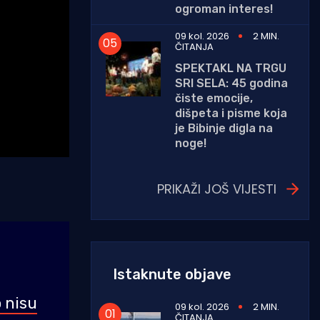
ogroman interes!
09 kol. 2026
2 MIN.
ČITANJA
SPEKTAKL NA TRGU
SRI SELA: 45 godina
čiste emocije,
dišpeta i pisme koja
je Bibinje digla na
noge!
PRIKAŽI JOŠ VIJESTI
Istaknute objave
o nisu
09 kol. 2026
2 MIN.
ČITANJA