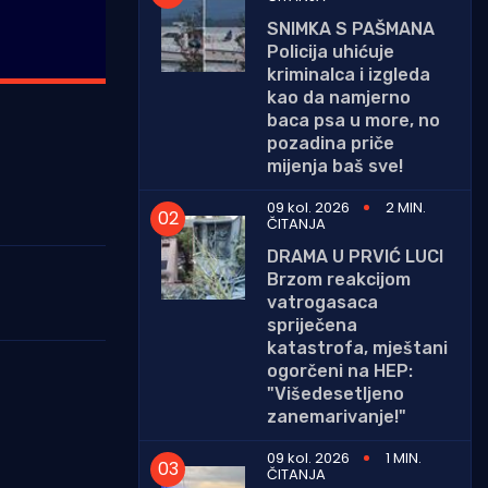
SNIMKA S PAŠMANA
Policija uhićuje
kriminalca i izgleda
kao da namjerno
baca psa u more, no
pozadina priče
mijenja baš sve!
09 kol. 2026
2 MIN.
ČITANJA
DRAMA U PRVIĆ LUCI
Brzom reakcijom
vatrogasaca
spriječena
katastrofa, mještani
ogorčeni na HEP:
"Višedesetljeno
zanemarivanje!"
09 kol. 2026
1 MIN.
ČITANJA