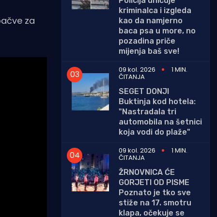
Policija uhićuje
kriminalca i izgleda
 bačve za
kao da namjerno
baca psa u more, no
pozadina priče
mijenja baš sve!
09 kol. 2026
1 MIN.
ČITANJA
SEGET DONJI
Buktinja kod hotela:
"Nastradala tri
automobila na šetnici
koja vodi do plaže"
09 kol. 2026
1 MIN.
ČITANJA
ŽRNOVNICA ĆE
GORJETI OD PISME
Poznato je tko sve
stiže na 17. smotru
klapa, očekuje se