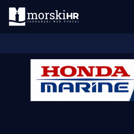
Početna
Morski plus
Morski TV
Obala
Otoci
Turizam i nautika