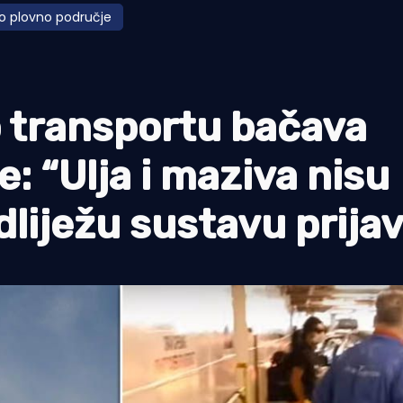
ko plovno područje
o transportu bačava
: “Ulja i maziva nisu
dliježu sustavu prija