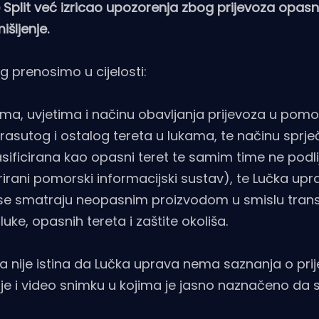
e Split već izricao upozorenja zbog prijevoza opasni
išljenje.
g prenosimo u cijelosti:
ima, uvjetima i načinu obavljanja prijevoza u po
 rasutog i ostalog tereta u lukama, te načinu sprj
klasificirana kao opasni teret te samim time ne podl
rirani pomorski informacijski sustav), te Lučka u
er se smatraju neopasnim proizvodom u smislu tran
luke, opasnih tereta i zaštite okoliša.
ije istina da Lučka uprava nema saznanja o prij
inije i video snimku u kojima je jasno naznačeno da