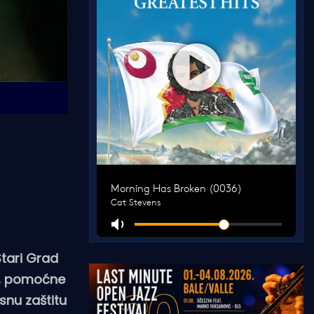
Stari Grad
ne, pomoćne
snu zaštitu