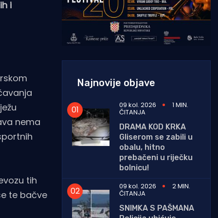
h i
morskom
Najnovije objave
ečavanja
09 kol. 2026
1 MIN.
iježu
ČITANJA
prava nema
DRAMA KOD KRKA
sportnih
Gliserom se zabili u
obalu, hitno
prebačeni u riječku
bolnicu!
evozu tih
09 kol. 2026
2 MIN.
ČITANJA
 se te bačve
SNIMKA S PAŠMANA