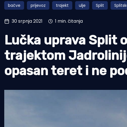
bačve
prijevoz
trajekt
ulje
Split
Splits
Pomorstvo
Ribolov
30 srpnja 2021
1 min. čitanja
Ekologija
Lučka uprava Split 
Tradicija i kultura
trajektom Jadrolinije
opasan teret i ne po