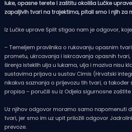
luke, opasne terete i zaštitu okoliša Lučke uprav
zapaljivih tvari na trajektima, pitali smo i njih za m
Iz Lučke uprave Split stigao nam je odgovor, koje
– Temeljem pravilnika o rukovanju opasnim tvar
prometu, ukrcavanja i iskrcavanja opasnih tvari,
širenja isteklih ulja u lukama, ulja i maziva nisu 
sustavima prijava u sustav Cimis (Hrvatski integ
nikakva saznanja o prijevozu tih tvari, a takođ
propisa – poručili su iz Odjela sigurnosne zaštite 
Uz njihov odgovor moramo samo napomenuti da n
tvari, jer smo im uz upit priložili odgovor Jadrol
prevoze.