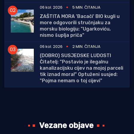
06 kol. 2026
5 MIN. ČITANJA
ZAŠTITA MORA 'Bacači' BIO kugli u
more odgovorili stručnjaku za
morsku biologiju: "Ugarkoviću,
nismo šuplja priča"
06 kol. 2026
2 MIN. ČITANJA
(DOBRO) SUSJEDSKE LUDOSTI
Čitatelj: "Postavio je ilegalnu
kanalizacijsku cijev na mojoj parceli
tik iznad mora!" Optuženi susjed:
"Pojma nemam o toj cijevi"
Vezane objave