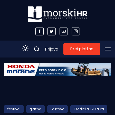
Pretplati se
Prijava
Početna
Morski plus
Morski TV
Obala
festival
glazba
Lastovo
Tradicija i kultura
Otoci