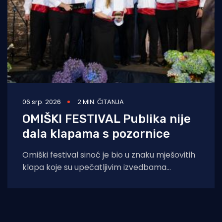
06 srp. 2026
2 MIN. ČITANJA
OMIŠKI FESTIVAL Publika nije
dala klapama s pozornice
Omiški festival sinoć je bio u znaku mješovitih
klapa koje su upečatljivim izvedbama
oduševile publiku, a najsjajnija odličja otišla su