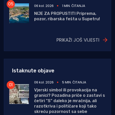
06 kol. 2026
1 MIN. ČITANJA
NIJE ZA PROPUSTITI Priprema,
pozor, ribarska fešta u Supetru!
PRIKAŽI JOŠ VIJESTI
Istaknute objave
06 kol. 2026
5 MIN. ČITANJA
Vjerski simbol ili provokacija na
granici? Pozadina priče o zastavi s
četiri "S" daleko je mračnija, ali
razotkriva i političare koji tako
skreću pozornost sa sebe