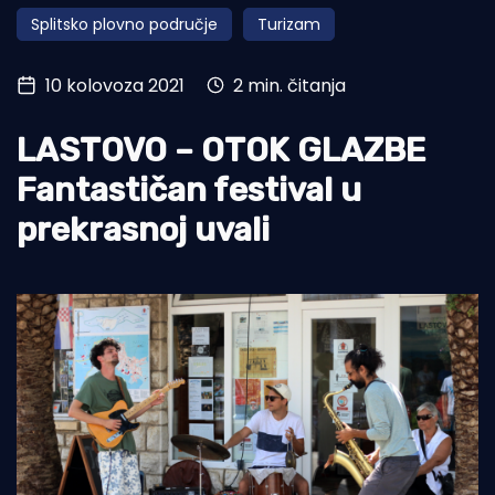
Splitsko plovno područje
Turizam
Turizam i nautika
Pomorstvo
10 kolovoza 2021
2 min. čitanja
Ribolov
LASTOVO – OTOK GLAZBE
Ekologija
Fantastičan festival u
Tradicija i kultura
prekrasnoj uvali