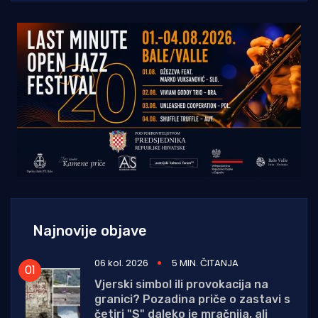
Najnovije objave
06 kol. 2026
5 MIN. ČITANJA
Vjerski simbol ili provokacija na
granici? Pozadina priče o zastavi s
četiri "S" daleko je mračnija, ali