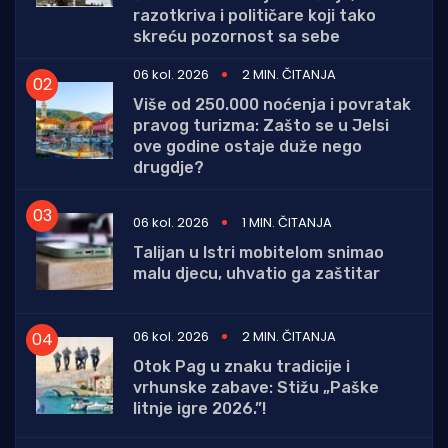
razotkriva i političare koji tako
skreću pozornost sa sebe
06 kol. 2026
2 MIN. ČITANJA
Više od 250.000 noćenja i povratak
pravog turizma: Zašto se u Jelsi
ove godine ostaje duže nego
drugdje?
06 kol. 2026
1 MIN. ČITANJA
Talijan u Istri mobitelom snimao
malu djecu, uhvatio ga zaštitar
06 kol. 2026
2 MIN. ČITANJA
Otok Pag u znaku tradicije i
vrhunske zabave: Stižu „Paške
litnje igre 2026.”!