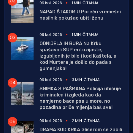
09 kol. 2026
1 MIN. ČITANJA
NAPAD ŠTAKOM U Poreču vremešni
nasilnik pokušao ubiti ženu
09 kol. 2026
1 MIN. ČITANJA
ODNIJELA IH BURA Na Krku
spašavali SUP entuzijaste,
izgubljenih je bilo i kod Kaštela, a
kod Murtera je došlo do pada s
gumenjaka!
09 kol. 2026
3 MIN. ČITANJA
SNIMKA S PAŠMANA Policija uhićuje
kriminalca i izgleda kao da
namjerno baca psa u more, no
pozadina priče mijenja baš sve!
09 kol. 2026
2 MIN. ČITANJA
DRAMA KOD KRKA Gliserom se zabili