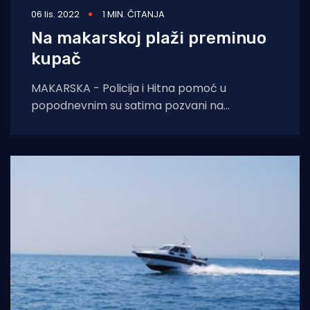
06 lis. 2022
1 MIN. ČITANJA
Na makarskoj plaži preminuo
kupač
MAKARSKA - Policija i Hitna pomoć u
popodnevnim su satima pozvani na
intervenciju na makarsku plažu kod kluba
Deep, gdje je