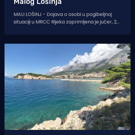
Malog Lošinja
MALI LOŠINJ - Dojava o osobi u pogibeljnoj
situaciji u MRCC Rijeka zaprimljena je jučer, 28.
kolovoza u popodnevnim satima te