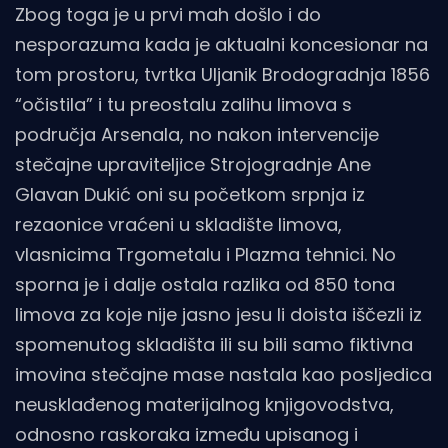
Zbog toga je u prvi mah došlo i do
nesporazuma kada je aktualni koncesionar na
tom prostoru, tvrtka Uljanik Brodogradnja 1856
“očistila” i tu preostalu zalihu limova s
područja Arsenala, no nakon intervencije
stečajne upraviteljice Strojogradnje Ane
Glavan Dukić oni su početkom srpnja iz
rezaonice vraćeni u skladište limova,
vlasnicima Trgometalu i Plazma tehnici. No
sporna je i dalje ostala razlika od 850 tona
limova za koje nije jasno jesu li doista iščezli iz
spomenutog skladišta ili su bili samo fiktivna
imovina stečajne mase nastala kao posljedica
neusklađenog materijalnog knjigovodstva,
odnosno raskoraka između upisanog i