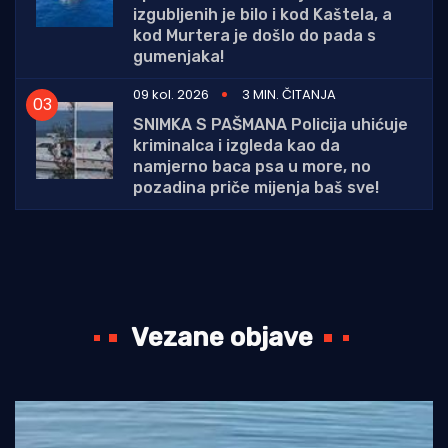
izgubljenih je bilo i kod Kaštela, a
kod Murtera je došlo do pada s
gumenjaka!
09 kol. 2026
3 MIN. ČITANJA
SNIMKA S PAŠMANA Policija uhićuje
kriminalca i izgleda kao da
namjerno baca psa u more, no
pozadina priče mijenja baš sve!
Vezane objave