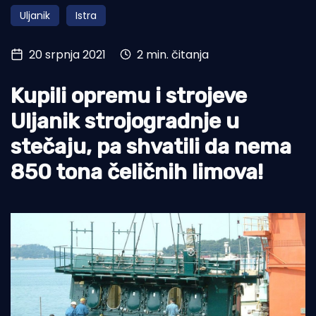
Uljanik
Istra
Turizam i nautika
Pomorstvo
20 srpnja 2021
2 min. čitanja
Ribolov
Kupili opremu i strojeve
Ekologija
Uljanik strojogradnje u
Tradicija i kultura
stečaju, pa shvatili da nema
850 tona čeličnih limova!