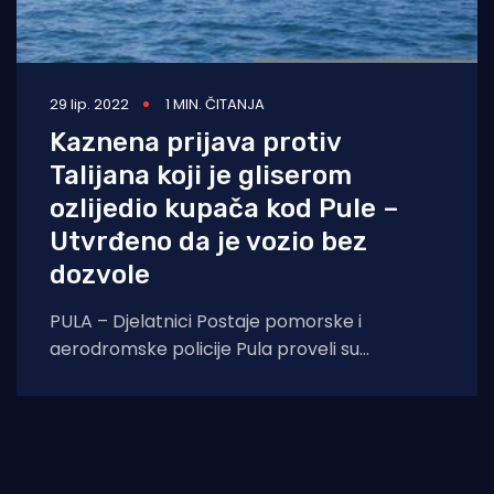
29 lip. 2022
1 MIN. ČITANJA
Kaznena prijava protiv
Talijana koji je gliserom
ozlijedio kupača kod Pule –
Utvrđeno da je vozio bez
dozvole
PULA – Djelatnici Postaje pomorske i
aerodromske policije Pula proveli su
kriminalističko istraživanje nad 22-godišnjim
talijanskim državljaninom i utvrdili sumnju