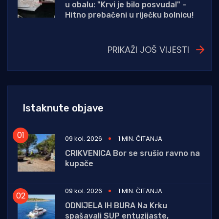
u obalu: "Krvi je bilo posvuda!" -
Hitno prebačeni u riječku bolnicu!
PRIKAŽI JOŠ VIJESTI
Istaknute objave
09 kol. 2026
1 MIN. ČITANJA
CRIKVENICA Bor se srušio ravno na
kupače
09 kol. 2026
1 MIN. ČITANJA
ODNIJELA IH BURA Na Krku
spašavali SUP entuzijaste,