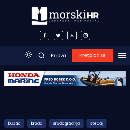
Pretplati se
Prijava
Početna
Morski plus
Morski TV
Obala
kupač
krađa
Brodogradnja
stečaj
Otoci