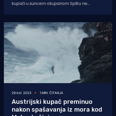
kupači u suncem okupanom Splitu ne
posusutaju pa se i dalje "
29 kol. 2023
1 MIN. ČITANJA
Austrijski kupač preminuo
nakon spašavanja iz mora kod