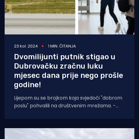
23 kol. 2024
1 MIN. ČITANJA
Dvomilijunti putnik stigao u
Dubrovačku zračnu luku
mjesec dana prije nego prošle
godine!
Lijepom su se brojkom koja svjedoči "dobrom
poslu" pohvalili na društvenim mrežama. -
Ovog kolovoza ostvarili smo dvomilijuntnog
putnika