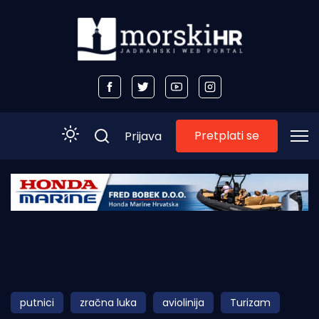
Pretplati se
Prijava
Početna
Morski plus
Morski TV
Obala
putnici
zračna luka
aviolinija
Turizam
Otoci