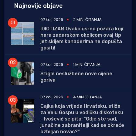
Najnovije objave
07 kol. 2026
2 MIN. ČITANJA
IDIOTIZAM Ovako usred požara koji
hara zadarskom okolicom ovaj tip
jet skijem kanaderima ne dopušta
gasiti!
07 kol. 2026
1 MIN. ČITANJA
Stigle neslužbene nove cijene
goriva
07 kol. 2026
4 MIN. ČITANJA
Cajka koja vrijeđa Hrvatsku, stiže
za Velu Gospu u vodičku diskoteku
- Ivošević se pita: "Gdje ste sad,
junačine zabranitelji kad se okreće
ozbiljan novac?"