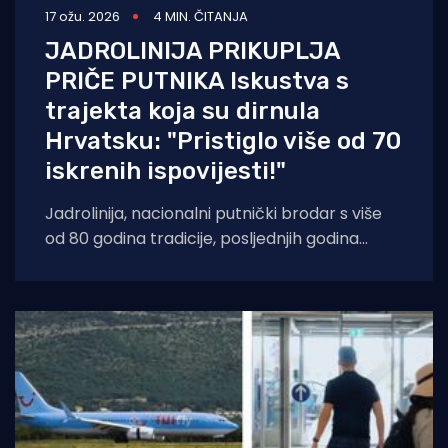
17 ožu. 2026
4 MIN. ČITANJA
JADROLINIJA PRIKUPLJA
PRIČE PUTNIKA Iskustva s
trajekta koja su dirnula
Hrvatsku: "Pristiglo više od 70
iskrenih ispovijesti!"
Jadrolinija, nacionalni putnički brodar s više
od 80 godina tradicije, posljednjih godina
postupno razvija novi komunikacijski pristup
prema javnosti. Uz