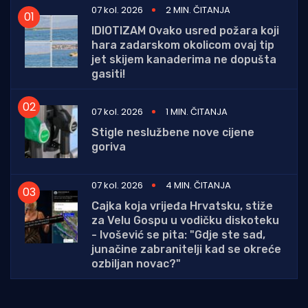
07 kol. 2026
2 MIN. ČITANJA
IDIOTIZAM Ovako usred požara koji
hara zadarskom okolicom ovaj tip
jet skijem kanaderima ne dopušta
gasiti!
07 kol. 2026
1 MIN. ČITANJA
Stigle neslužbene nove cijene
goriva
07 kol. 2026
4 MIN. ČITANJA
Cajka koja vrijeđa Hrvatsku, stiže
za Velu Gospu u vodičku diskoteku
- Ivošević se pita: "Gdje ste sad,
junačine zabranitelji kad se okreće
ozbiljan novac?"