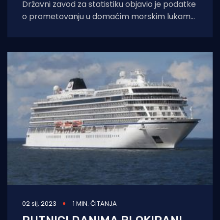
Državni zavod za statistiku objavio je podatke
o prometovanju u domaćim morskim lukama.
U hrvatskim morskim lukama u prvom
tromjesečju
02 sij. 2023
1 MIN. ČITANJA