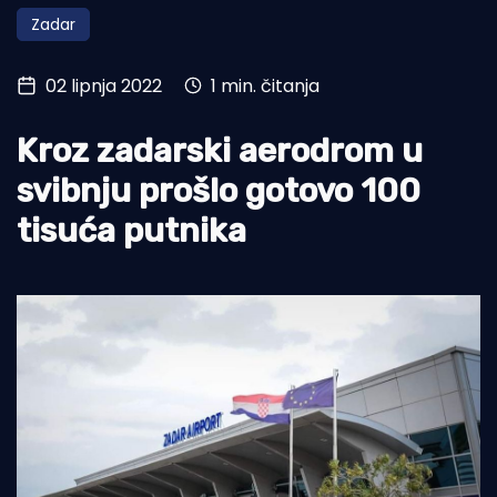
Zadar
Turizam i nautika
Pomorstvo
02 lipnja 2022
1 min. čitanja
Ribolov
Kroz zadarski aerodrom u
Ekologija
svibnju prošlo gotovo 100
Tradicija i kultura
tisuća putnika