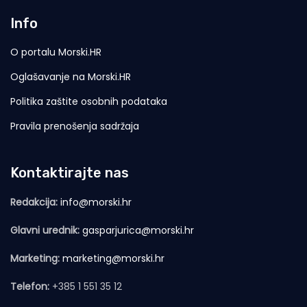
Info
O portalu Morski.HR
Oglašavanje na Morski.HR
Politika zaštite osobnih podataka
Pravila prenošenja sadržaja
Kontaktirajte nas
Redakcija:
info@morski.hr
Glavni urednik:
gasparjurica@morski.hr
Marketing:
marketing@morski.hr
Telefon:
+385 1 551 35 12