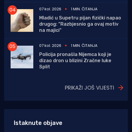
07 kol. 2026
1 MIN. ČITANJA
Mladić u Supetru pijan fizički napao
drugog: "Razbjesnio ga ovaj motiv
na majici"
07 kol. 2026
1 MIN. ČITANJA
Policija pronašla Nijemca koji je
dizao dron u blizini Zračne luke
Split
PRIKAŽI JOŠ VIJESTI
Istaknute objave