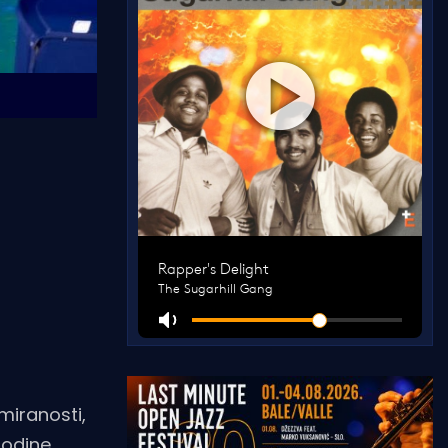
rmiranosti,
godine,