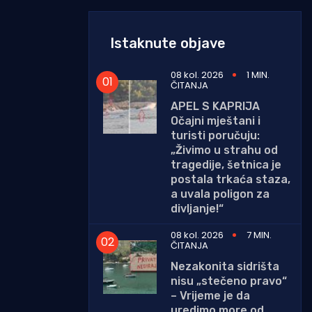
Istaknute objave
08 kol. 2026
1 MIN.
ČITANJA
APEL S KAPRIJA
Očajni mještani i
turisti poručuju:
„Živimo u strahu od
tragedije, šetnica je
postala trkaća staza,
a uvala poligon za
divljanje!“
08 kol. 2026
7 MIN.
ČITANJA
Nezakonita sidrišta
nisu „stečeno pravo“
– Vrijeme je da
uredimo more od