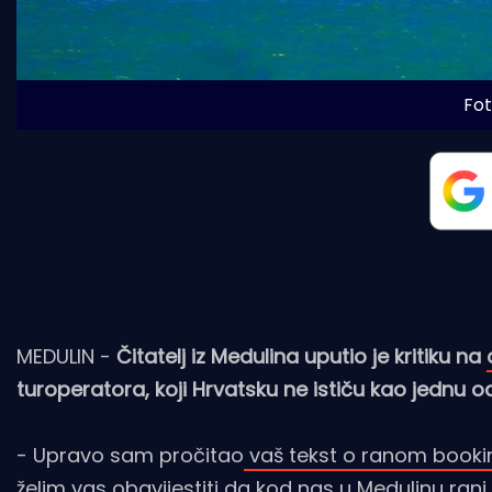
Fot
MEDULIN -
Čitatelj iz Medulina uputio je kritiku na
turoperatora, koji Hrvatsku ne ističu kao jednu od
- Upravo sam pročitao
vaš tekst o ranom booki
želim vas obavijestiti da kod nas u Medulinu rani