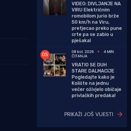
VIDEO: DIVLJANJE NA
VIRU Električnim
romobilom jurio brže
50 km/h na Viru,
pretjecao preko pune
crte pa se zabio u
pješaka!
08 kol. 2026
4 MIN.
ČITANJA
VRATIO SE DUH
STARE DALMACIJE
Pogledajte kako je
Kolište na jednu
večer oživjelo običaje
privlačkih predaka!
PRIKAŽI JOŠ VIJESTI