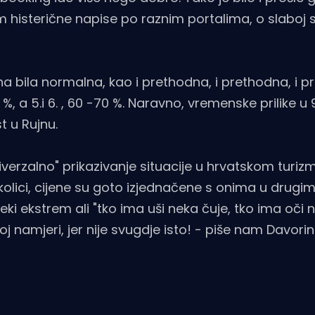
em histerične napise po raznim portalima, o slaboj 
zona bila normalna, kao i prethodna, i prethodna, i 
%, a 5.i 6. , 60 -70 %. Naravno, vremenske prilike u
t u Rujnu.
verzalno" prikazivanje situacije u hrvatskom turiz
okolici, cijene su goto izjednačene s onima u drugi
neki ekstrem ali "tko ima uši neka čuje, tko ima oči n
j namjeri, jer nije svugdje isto! - piše nam Davorin