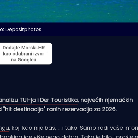
o: Depositphotos
analizu TUI-ja i Der Touristika
, najvećih njemačkih
 "hit destinacija" ranih rezervacija za 2026.
ngu
, koji kao nije baš, .....i tako. Samo radi vaše info
 booking ide više nego dobro. Tako je bilo i prošle 