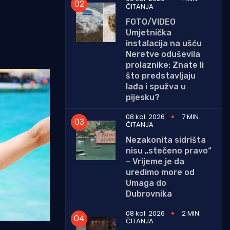
ČITANJA
FOTO/VIDEO
Umjetnička
instalacija na ušću
Neretve oduševila
prolaznike: Znate li
što predstavljaju
lađa i spužva u
pijesku?
08 kol. 2026
7 MIN.
ČITANJA
Nezakonita sidrišta
nisu „stečeno pravo“
– Vrijeme je da
uredimo more od
Umaga do
Dubrovnika
08 kol. 2026
2 MIN.
ČITANJA