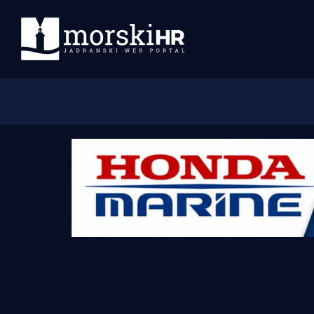
Početna
Morski plus
Morski TV
Obala
Otoci
Turizam i nautika