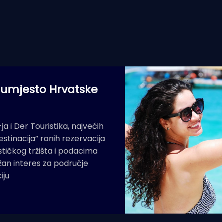
i umjesto Hrvatske
 i Der Touristika, najvećih
stinacija” ranih rezervacija
tičkog tržišta i podacima
žan interes za područje
iju