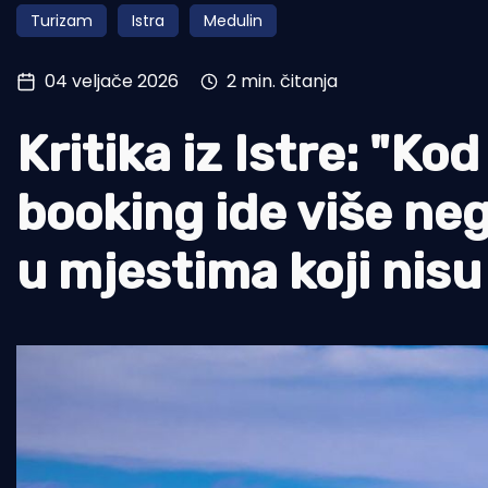
Turizam
Istra
Medulin
Pomorstvo
Ribolov
04 veljače 2026
2 min. čitanja
Ekologija
Kritika iz Istre: "Ko
Tradicija i kultura
booking ide više neg
u mjestima koji nisu 