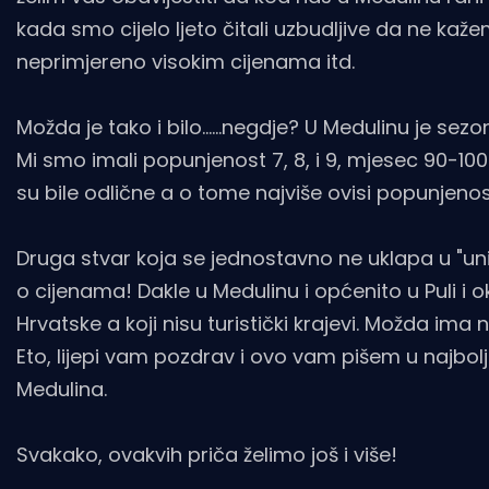
kada smo cijelo ljeto čitali uzbudljive da ne kaž
neprimjereno visokim cijenama itd.
Možda je tako i bilo......negdje? U Medulinu je se
Mi smo imali popunjenost 7, 8, i 9, mjesec 90-100 
su bile odlične a o tome najviše ovisi popunjenos
Druga stvar koja se jednostavno ne uklapa u "uni
o cijenama! Dakle u Medulinu i općenito u Puli i 
Hrvatske a koji nisu turistički krajevi. Možda ima 
Eto, lijepi vam pozdrav i ovo vam pišem u najboljo
Medulina.
Svakako, ovakvih priča želimo još i više!