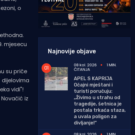
sezoni, o
prethodna.
 9. mjesecu
Najnovije objave
08 kol. 2026
1 MIN.
ČITANJA
mu su priče
APEL S KAPRIJA
m dijelovima
Očajni mještani i
eka vidi"!
turisti poručuju:
„Živimo u strahu od
 Novačić iz
tragedije, šetnica je
postala trkaća staza,
a uvala poligon za
divljanje!“
08 kol. 2026
1 MIN.