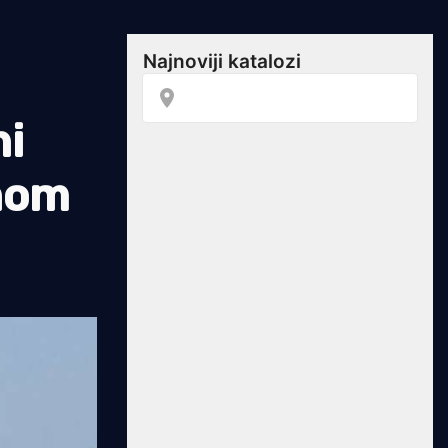
ni
nom