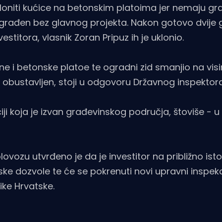
ukloniti kućice na betonskim platoima jer nemaju g
 izgrađen bez glavnog projekta. Nakon gotovo dvije 
stitora, vlasnik Zoran Pripuz ih je uklonio.
ne i betonske platoe te ogradni zid smanjio na vis
e obustavljen, stoji u odgovoru Državnog inspektor
ji koja je izvan građevinskog područja, štoviše - u
lovozu utvrđeno je da je investitor na približno is
e dozvole te će se pokrenuti novi upravni inspekc
ike Hrvatske.