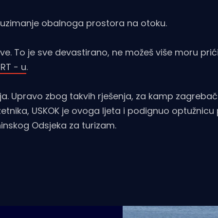
zimanje obalnoga prostora na otoku.
rave. To je sve devastirano, ne možeš više moru prići
RT - u
.
šenja. Upravo zbog takvih rješenja, za kamp zagreba
etnika, USKOK je ovoga ljeta i podignuo optužnicu 
kninskog Odsjeka za turizam.