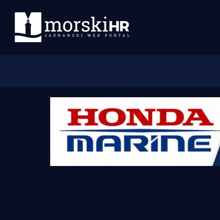
Početna
Morski plus
Morski TV
Obala
Otoci
Turizam i nautika