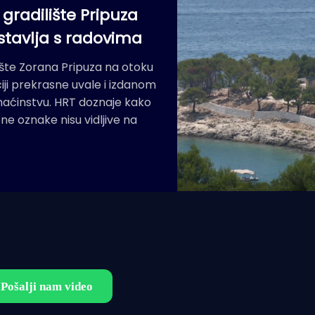
gradilište Pripuza
stavlja s radovima
ište Zorana Pripuza na otoku
ciji prekrasne uvale i izdanom
omaćinstvu. HRT doznaje kako
ene oznake nisu vidljive na