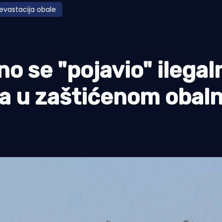
evastacija obale
 se "pojavio" ilegal
a u zaštićenom obal