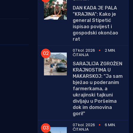
DAN KADA JE PALA
"KRAJINA": Kako je
general Stipetić
ispisao povijest i
gospodski okončao
rat
07 kol. 2026
2 MIN.
ČITANJA
SARAJLIJA ZGROŽEN
KRAJNOSTIMA U
MAKARSKOJ: "Ja sam
bježao u poderanim
farmerkama, a
ukrajinski tajkuni
divljaju u Poršeima
dok im domovina
gori!"
07 kol. 2026
6 MIN.
ČITANJA