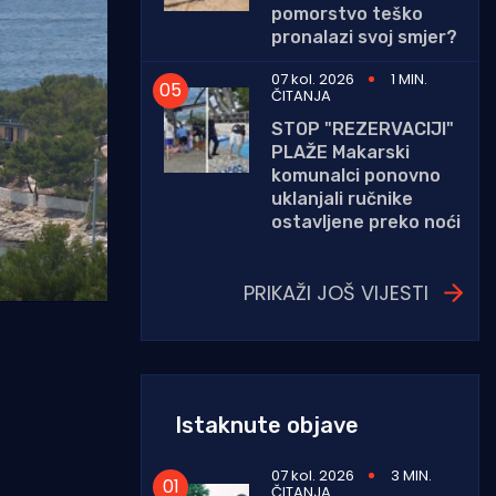
pomorstvo teško
pronalazi svoj smjer?
07 kol. 2026
1 MIN.
ČITANJA
STOP "REZERVACIJI"
PLAŽE Makarski
komunalci ponovno
uklanjali ručnike
ostavljene preko noći
PRIKAŽI JOŠ VIJESTI
Istaknute objave
07 kol. 2026
3 MIN.
ČITANJA