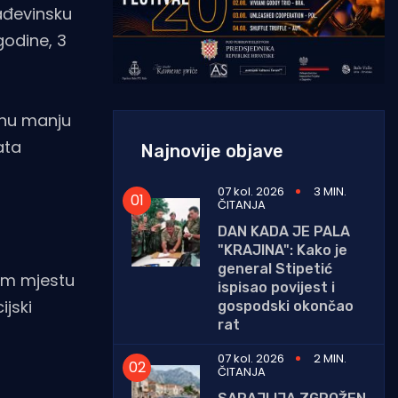
rađevinsku
godine, 3
inu manju
ata
Najnovije objave
07 kol. 2026
3 MIN.
ČITANJA
DAN KADA JE PALA
"KRAJINA": Kako je
general Stipetić
tom mjestu
ispisao povijest i
ijski
gospodski okončao
rat
07 kol. 2026
2 MIN.
ČITANJA