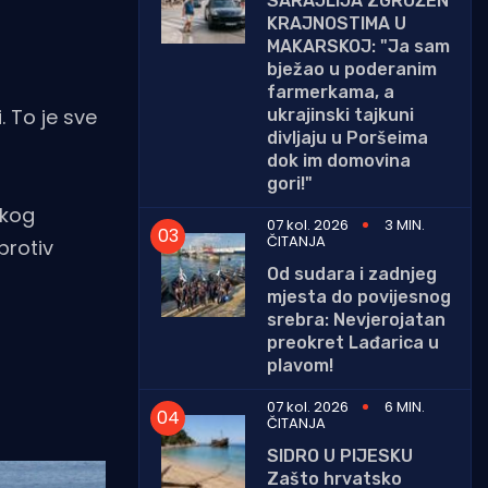
SARAJLIJA ZGROŽEN
KRAJNOSTIMA U
MAKARSKOJ: "Ja sam
bježao u poderanim
farmerkama, a
. To je sve
ukrajinski tajkuni
divljaju u Poršeima
dok im domovina
gori!"
čkog
07 kol. 2026
3 MIN.
ČITANJA
protiv
Od sudara i zadnjeg
mjesta do povijesnog
srebra: Nevjerojatan
preokret Lađarica u
plavom!
07 kol. 2026
6 MIN.
ČITANJA
SIDRO U PIJESKU
Zašto hrvatsko