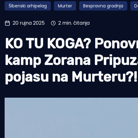
Šibenski arhipelag
Murter
Bespravna gradnja
D
Pomorstvo
Ribolov
20 rujna 2025
2 min. čitanja
Ekologija
KO TU KOGA? Ponovno
Tradicija i kultura
kamp Zorana Pripuz
pojasu na Murteru?!