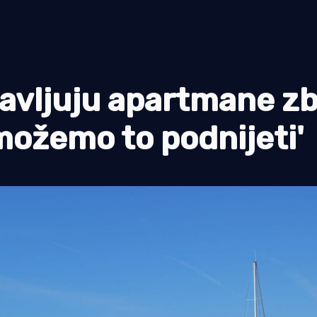
vljuju apartmane z
možemo to podnijeti'