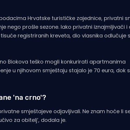
 podacima Hrvatske turističke zajednice, privatni s
 nego prošle sezone. Iako privatni iznajmljivači i 
isuće registriranih kreveta, dio vlasnika odlučuje 
dno Biokova teško mogli konkurirati apartmanima
e u njihovom smještaju stajalo je 70 eura, dok s
ane 'na crno'?
 privatne smještajeve odjavljivali. Ne znam hoće li se
ivo za obitelj’, dodala je.