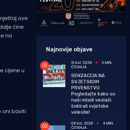
mještaj ove
dalje čine
se na
Najnovije objave
10 kol. 2026
3 MIN.
ČITANJA
e cijene u
SENZACIJA NA
SVJETSKOM
PRVENSTVU
Pogledajte kako su
naši mladi veslači
šokirali svjetske
 oni baviti
velesile!
09 kol. 2026
4 MIN.
ČITANJA