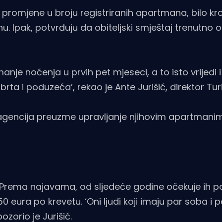
promjene u broju registriranih apartmana, bilo kroz
u. Ipak, potvrđuju da obiteljski smještaj trenutno 
 manje noćenja u prvih pet mjeseci, a to isto vrijedi 
rta i poduzeća’, rekao je Ante Jurišić, direktor Tur
agencija preuzme upravljanje njihovim apartmanima
de. Prema najavama, od sljedeće godine očekuje ih 
 eura po krevetu. ‘Oni ljudi koji imaju par soba i p
zorio je Jurišić.