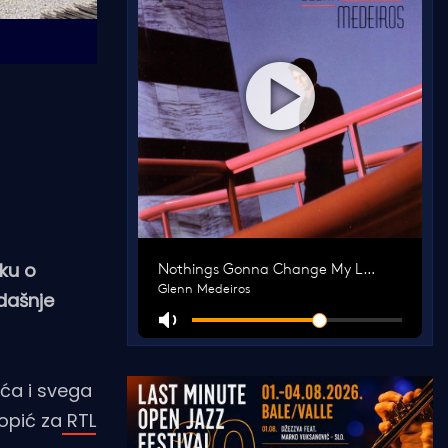
ku o
adašnje
ća i svega
opić za
RTL