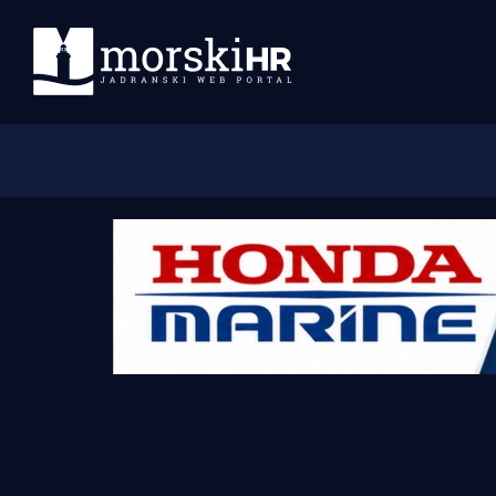
Početna
Morski plus
Morski TV
Obala
Otoci
Turizam i nautika