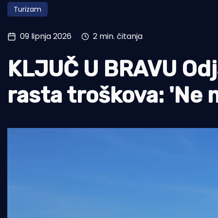
Turizam
Pomorstvo
Ribolov
09 lipnja 2026
2 min. čitanja
Ekologija
KLJUČ U BRAVU Odja
Tradicija i kultura
rasta troškova: 'Ne 