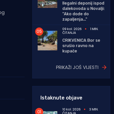
Ilegalni deponij ispod
dalekovoda u Novalji:
nog
"Ako dođe do
zapaljenja..."
09 kol. 2026
1 MIN.
ČITANJA
CRIKVENICA Bor se
srušio ravno na
kupače
PRIKAŽI JOŠ VIJESTI
Istaknute objave
10 kol. 2026
3 MIN.
ČITANJA