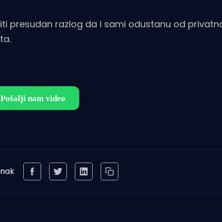
 biti presudan razlog da i sami odustanu od privat
ta.
anak