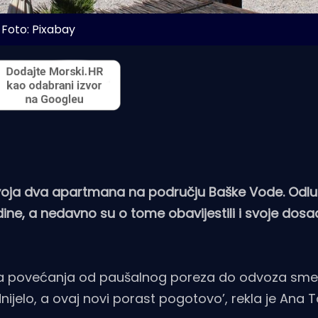
Foto: Pixabay
svoja dva apartmana na području Baške Vode. Odlu
odine, a nedavno su o tome obavijestili i svoje dos
niza povećanja od paušalnog poreza do odvoza sme
jelo, a ovaj novi porast pogotovo’, rekla je Ana T