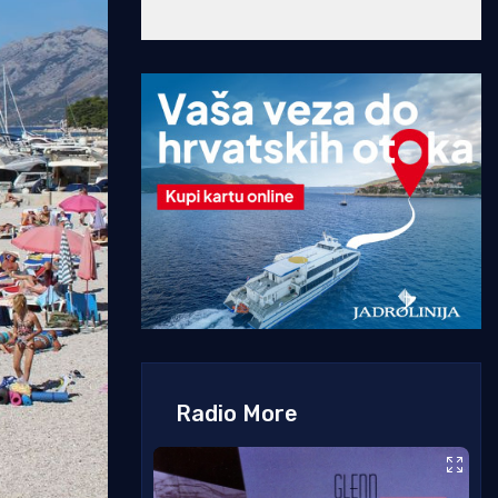
Radio More