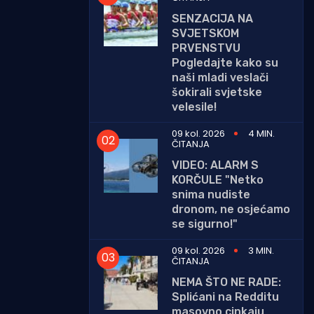
SENZACIJA NA
SVJETSKOM
PRVENSTVU
Pogledajte kako su
naši mladi veslači
šokirali svjetske
velesile!
09 kol. 2026
4 MIN.
ČITANJA
VIDEO: ALARM S
KORČULE "Netko
snima nudiste
dronom, ne osjećamo
se sigurno!"
09 kol. 2026
3 MIN.
ČITANJA
NEMA ŠTO NE RADE:
Splićani na Redditu
masovno cinkaju