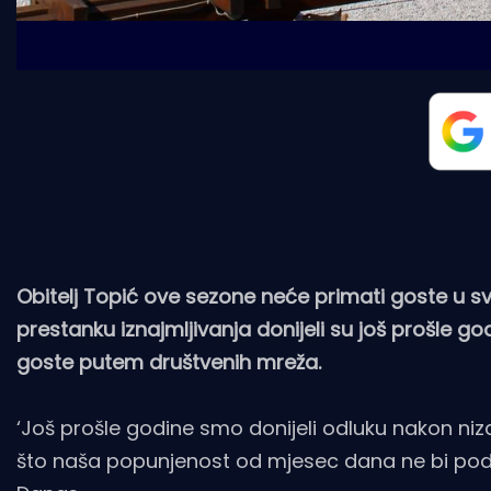
Obitelj Topić ove sezone neće primati goste u 
prestanku iznajmljivanja donijeli su još prošle g
goste putem društvenih mreža.
‘Još prošle godine smo donijeli odluku nakon 
što naša popunjenost od mjesec dana ne bi podni