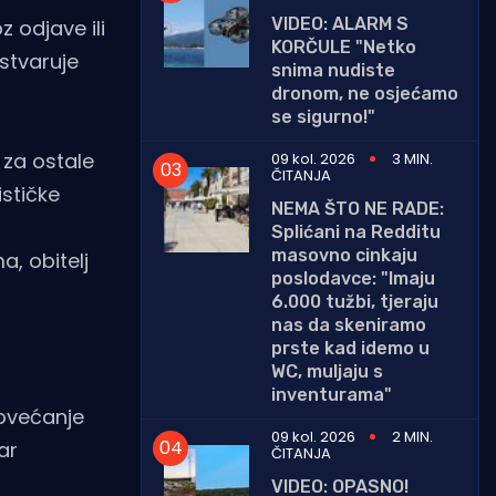
VIDEO: ALARM S
 odjave ili
KORČULE "Netko
ostvaruje
snima nudiste
dronom, ne osjećamo
se sigurno!"
i za ostale
09 kol. 2026
3 MIN.
ČITANJA
ističke
NEMA ŠTO NE RADE:
Splićani na Redditu
masovno cinkaju
, obitelj
poslodavce: "Imaju
6.000 tužbi, tjeraju
nas da skeniramo
prste kad idemo u
WC, muljaju s
inventurama"
povećanje
09 kol. 2026
2 MIN.
ar
ČITANJA
VIDEO: OPASNO!