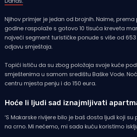
Danas.
Njihov primjer je jedan od brojnih. Naime, prema
godine raspolaže s gotovo 10 tisuća kreveta manje
najveći segment turističke ponude s više od 653 t
odjavu smještaja.
Topići ističu da su zbog položaja svoje kuće po
smještenima u samom središtu Baške Vode. Noćenj
centru mjesta penju i do 150 eura.
Hoće li ljudi sad iznajmljivati apartm
‘S Makarske rivijere bilo je baš dosta ljudi koji su
na crno. Mi nećemo, mi sada kuću koristimo isključ