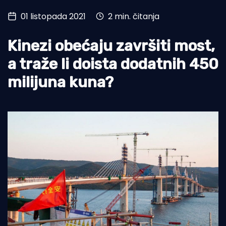
01 listopada 2021
2 min. čitanja
Turizam i nautika
Pomorstvo
Kinezi obećaju završiti most,
Ribolov
a traže li doista dodatnih 450
milijuna kuna?
Ekologija
Tradicija i kultura