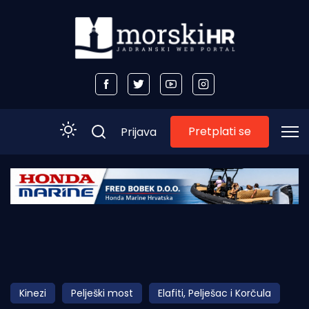
Pretplati se
Prijava
Početna
Morski plus
Morski TV
Obala
Kinezi
Pelješki most
Elafiti, Pelješac i Korčula
Otoci