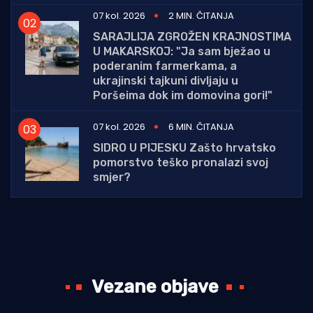
07 kol. 2026
2 MIN. ČITANJA
SARAJLIJA ZGROŽEN KRAJNOSTIMA
U MAKARSKOJ: "Ja sam bježao u
poderanim farmerkama, a
ukrajinski tajkuni divljaju u
Poršeima dok im domovina gori!"
07 kol. 2026
6 MIN. ČITANJA
SIDRO U PIJESKU Zašto hrvatsko
pomorstvo teško pronalazi svoj
smjer?
Vezane objave