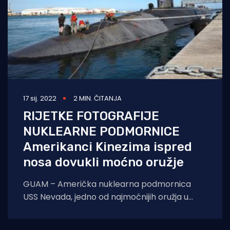
17 sij. 2022
2 MIN. ČITANJA
RIJETKE FOTOGRAFIJE
NUKLEARNE PODMORNICE
Amerikanci Kinezima ispred
nosa dovukli moćno oružje
GUAM – Američka nuklearna podmornica
USS Nevada, jedno od najmoćnijih oružja u
arsenalu američke mornarice tijekom
vikenda je uplovila u luku