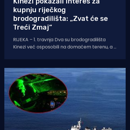
Kinezi pokazali interes za
kupnju riječkog
brodogradilišta: „Zvat će se
Treći Zmaj“
RIJEKA – 1. travnja Dva su brodogradilišta
Kinezi već osposobili na domaćem terenu, a u
planu je kupnja još dva u