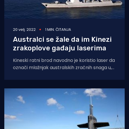
20 velj. 2022
1 MIN. ČITANJA
Australci se žale da im Kinezi
zrakoplove gađaju laserima
Kineski ratni brod navodno je koristio laser da
označi mlažnjak australskih zračnih snaga u,
kako su ga australci nazvali: “ozbiljnom