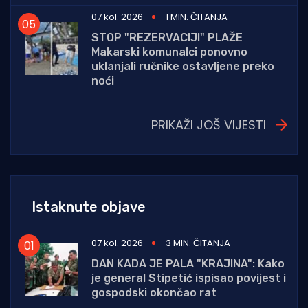
07 kol. 2026
1 MIN. ČITANJA
STOP "REZERVACIJI" PLAŽE
Makarski komunalci ponovno
uklanjali ručnike ostavljene preko
noći
PRIKAŽI JOŠ VIJESTI
Istaknute objave
07 kol. 2026
3 MIN. ČITANJA
DAN KADA JE PALA "KRAJINA": Kako
je general Stipetić ispisao povijest i
gospodski okončao rat