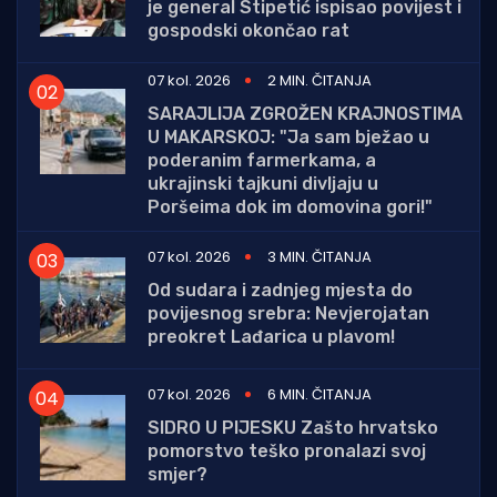
je general Stipetić ispisao povijest i
gospodski okončao rat
07 kol. 2026
2 MIN. ČITANJA
SARAJLIJA ZGROŽEN KRAJNOSTIMA
U MAKARSKOJ: "Ja sam bježao u
poderanim farmerkama, a
ukrajinski tajkuni divljaju u
Poršeima dok im domovina gori!"
07 kol. 2026
3 MIN. ČITANJA
Od sudara i zadnjeg mjesta do
povijesnog srebra: Nevjerojatan
preokret Lađarica u plavom!
07 kol. 2026
6 MIN. ČITANJA
SIDRO U PIJESKU Zašto hrvatsko
pomorstvo teško pronalazi svoj
smjer?