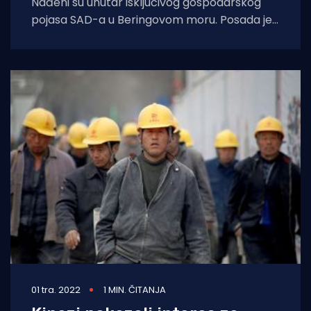
Nađeni su unutar isključivog gospodarskog
pojasa SAD-a u Beringovom moru. Posada je
otkrila tri plovila otprilike 200 kilometara
sjeverno
01 tra. 2022
1 MIN. ČITANJA