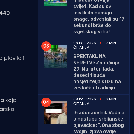
mladost osvaja
svijet: Kad su svi
 440
mislili da nemaju
snage, odveslali su 17
sekundi brže do
svjetskog vrha!
08 kol. 2026
2 MIN.
ČITANJA
SPEKTAKL NA
a plovila i
NERETVI: Započinje
29. Maraton lađa,
deseci tisuća
posjetitelja stižu na
veslačku tradiciju
08 kol. 2026
2 MIN.
la
koja
ČITANJA
barska
Gradonačelnik Vodica
o nastupu srbijanske
pjevačice: "„Ona zbog
svojih izjava ovdje