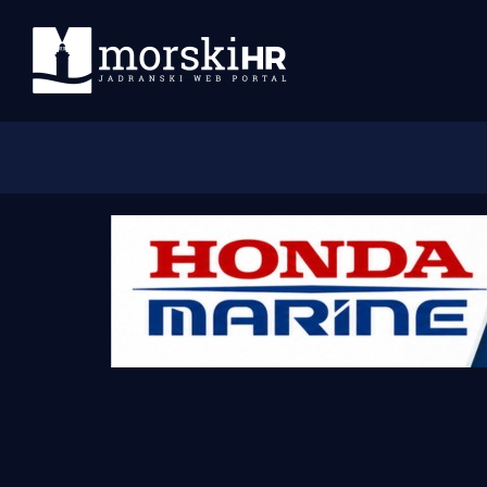
Početna
Morski plus
Morski TV
Obala
Otoci
Turizam i nautika