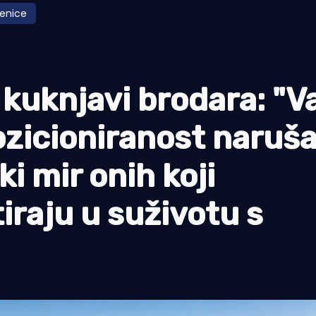
senice
 kuknjavi brodara: "V
pozicioniranost naruš
ki mir onih koji
iraju u suživotu s