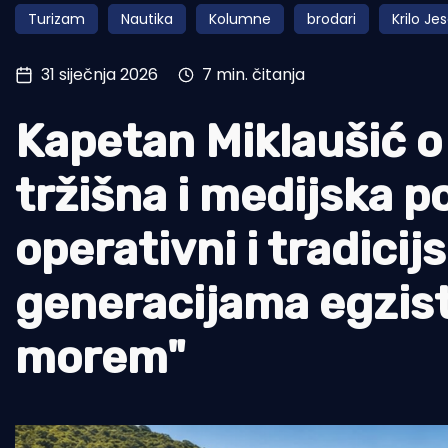
Turizam
Nautika
Kolumne
brodari
Krilo Je
Pomorstvo
Ribolov
31 siječnja 2026
7 min. čitanja
Ekologija
Kapetan Miklaušić o
Tradicija i kultura
tržišna i medijska 
operativni i tradicijs
generacijama egzist
morem"