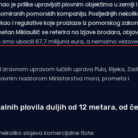
ao je prilike upravljati plovnim objektima u zemlji i
omiranih pomorskih kompanija. Posljednjih nekoli
kao i regulative koje proizlaze iz pomorskog zakon
apetan Miklaušić se referira na izjave brodara, objav
 smo ubacili 67,7 milijuna eura, a nemamo vezove
d izravnom upravom lučkih uprava Pula, Rijeka, Zada
 državnim nadzorom Ministarstva mora, prometa i
lnih plovila duljih od 12 metara, od č
koliko slojeva komercijalne flote: