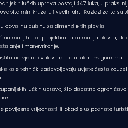
ijskih lučkih uprava postoji 447 luka, u praksi ni
bito mini kruzera i većih jahti. Razlozi za to su vi
dovoljnu dubinu za dimenzije tih plovila.
ećina manjih luka projektirana za manja plovila, do
istajanje i manevriranje.
štita od vjetra i valova čini dio luka nesigurnima.
uke koje tehnički zadovoljavaju uvjete često zauzete
.
županijskih lučkih uprava, što dodatno ograničava
are.
e povijesne vrijednosti ili lokacije uz poznate turist