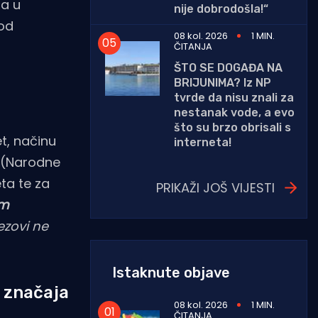
la u
nije dobrodošla!“
pod
08 kol. 2026
1 MIN.
ČITANJA
ŠTO SE DOGAĐA NA
BRIJUNIMA? Iz NP
tvrde da nisu znali za
nestanak vode, a evo
što su brzo obrisali s
t, načinu
interneta!
a (Narodne
eta te za
PRIKAŽI JOŠ VIJESTI
im
vezovi ne
Istaknute objave
g značaja
08 kol. 2026
1 MIN.
ČITANJA