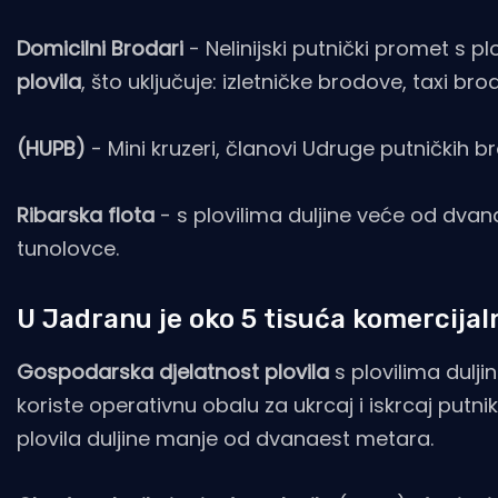
Domicilni Brodari
- Nelinijski putnički promet s 
plovila
, što uključuje: izletničke brodove, taxi brod
(HUPB)
- Mini kruzeri, članovi Udruge putničkih 
Ribarska flota
- s plovilima duljine veće od dva
tunolovce.
U Jadranu je oko 5 tisuća komercijal
Gospodarska djelatnost plovila
s plovilima dulji
koriste operativnu obalu za ukrcaj i iskrcaj putnika
plovila duljine manje od dvanaest metara.