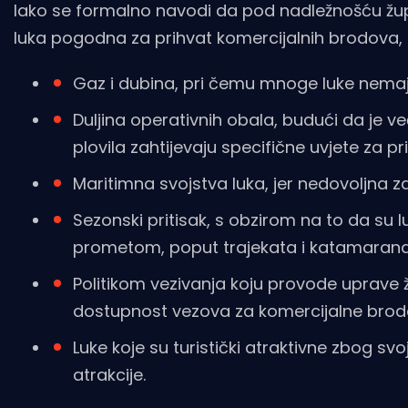
Iako se formalno navodi da pod nadležnošću župan
luka pogodna za prihvat komercijalnih brodova, oso
Gaz i dubina, pri čemu mnoge luke nemaju 
Duljina operativnih obala, budući da je v
plovila zahtijevaju specifične uvjete za pr
Maritimna svojstva luka, jer nedovoljna za
Sezonski pritisak, s obzirom na to da su l
prometom, poput trajekata i katamarana
Politikom vezivanja koju provode uprave 
dostupnost vezova za komercijalne brod
Luke koje su turistički atraktivne zbog svoj
atrakcije.