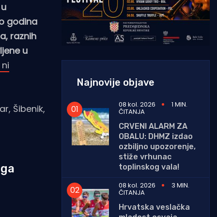
 u
ko godina
a, raznih
ljene u
 ni
Najnovije objave
08 kol. 2026
1 MIN.
r, Šibenik,
ČITANJA
CRVENI ALARM ZA
OBALU: DHMZ izdao
ozbiljno upozorenje,
stiže vrhunac
ega
toplinskog vala!
08 kol. 2026
3 MIN.
ČITANJA
Hrvatska veslačka