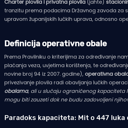
Charter plovila
i
privatna plovila
(jahte)
stacioni
tranzitu prema podacima Državnog zavoda za stati
upravom županijskih lučkih uprava, odnosno oper
Definicija operativne obale
Prema Pravilniku o kriterijima za određivanje na
plaćanja veza, uvjetima korištenja, te određiva
novine broj 94 iz 2007. godine),
operativna obal
privezivanje plovila radi obavljanja lučkih operac
obalama
, ali u slučaju ograničenog kapaciteta li
mogu biti zauzeti dok ne budu zadovoljeni njihovi
Paradoks kapaciteta: Mit o 447 luka