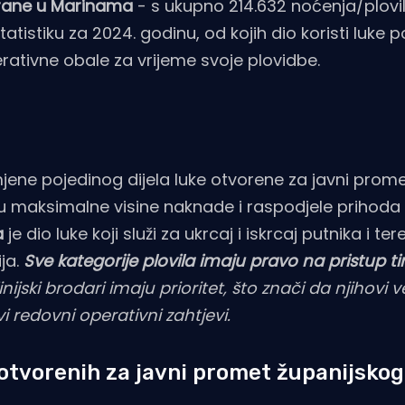
rane u Marinama
- s ukupno 214.632 noćenja/plovi
stiku za 2024. godinu, od kojih dio koristi luke 
ativne obale za vrijeme svoje plovidbe.
mjene pojedinog dijela luke otvorene za javni prome
nju maksimalne visine naknade i raspodjele prihod
a
je dio luke koji služi za ukrcaj i iskrcaj putnika i ter
ija.
Sve kategorije plovila imaju pravo na pristup t
nijski brodari imaju prioritet, što znači da njihovi 
 redovni operativni zahtjevi.
 otvorenih za javni promet županijsko