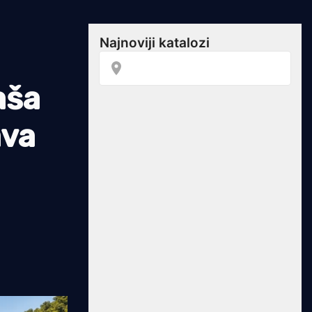
aša
ava