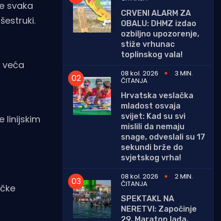
je svaka
CRVENI ALARM ZA
šestruki.
OBALU: DHMZ izdao
ozbiljno upozorenje,
stiže vrhunac
toplinskog vala!
k veća
08 kol. 2026
3 MIN.
ČITANJA
Hrvatska veslačka
mladost osvaja
svijet: Kad su svi
 linijskim
mislili da nemaju
snage, odveslali su 17
sekundi brže do
svjetskog vrha!
08 kol. 2026
2 MIN.
ČITANJA
ičke
SPEKTAKL NA
NERETVI: Započinje
29. Maraton lađa,