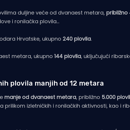
plovilima duljine veće od dvanaest metara,
približno
ove i ronilačka plovila...
brodara Hrvatske, ukupno
240 plovila
.
naest metara, ukupno
144 plovila
, uključujući ribarsk
nih plovila manjih od 12 metara
ne
manje od dvanaest metara
, približno
5.000 plovi
 prilikom izletničkih i ronilačkih aktivnosti, kao i ri