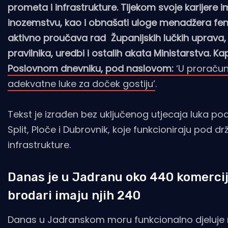
prometa i infrastrukture. Tijekom svoje karijere im
inozemstvu, kao i obnašati uloge menadžera fen
aktivno proučava rad Županijskih lučkih uprava, 
pravilnika, uredbi i ostalih akata Ministarstva. K
Poslovnom dnevniku, pod naslovom:
‘U proračun
adekvatne luke za doček gostiju’
.
Tekst je izrađen bez uključenog utjecaja luka po
Split, Ploče i Dubrovnik, koje funkcioniraju pod
infrastrukture.
Danas je u Jadranu oko 440 komercija
brodari imaju njih 240
Danas u Jadranskom moru funkcionalno djeluje ne