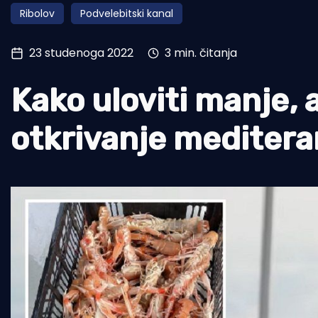
Ribolov
Podvelebitski kanal
Pomorstvo
Ribolov
23 studenoga 2022
3 min. čitanja
Ekologija
Kako uloviti manje, 
Tradicija i kultura
otkrivanje meditera