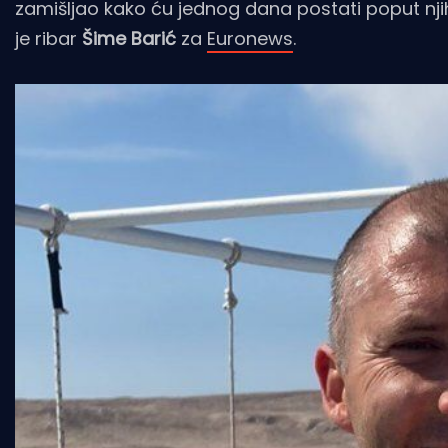
zamišljao kako ću jednog dana postati poput njih.
je ribar
Šime Barić
za
Euronews
.