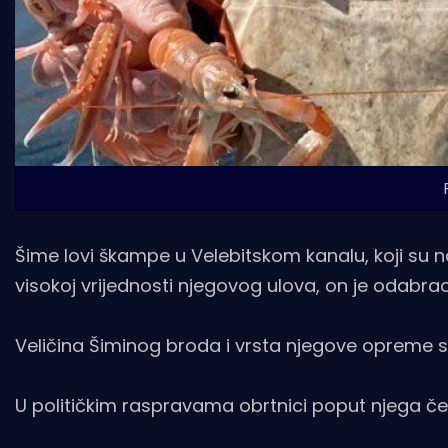
Šime lovi škampe u Velebitskom kanalu, koji su naj
visokoj vrijednosti njegovog ulova, on je odabrao
Veličina Šiminog broda i vrsta njegove opreme s
U političkim raspravama obrtnici poput njega če