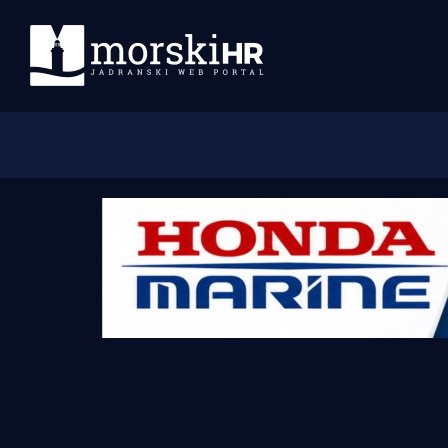
Početna
Morski plus
Morski TV
Obala
Otoci
Turizam i nautika