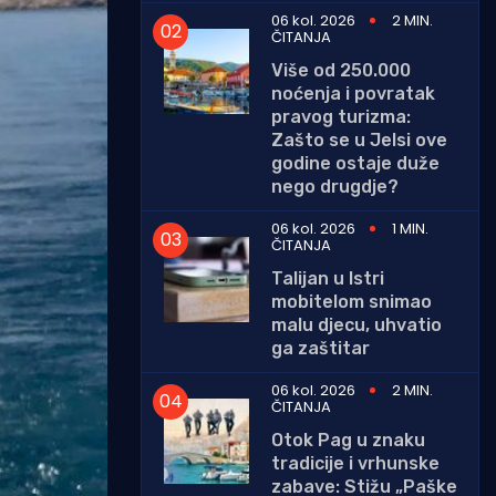
06 kol. 2026
2 MIN.
ČITANJA
Više od 250.000
noćenja i povratak
pravog turizma:
Zašto se u Jelsi ove
godine ostaje duže
nego drugdje?
06 kol. 2026
1 MIN.
ČITANJA
Talijan u Istri
mobitelom snimao
malu djecu, uhvatio
ga zaštitar
06 kol. 2026
2 MIN.
ČITANJA
Otok Pag u znaku
tradicije i vrhunske
zabave: Stižu „Paške