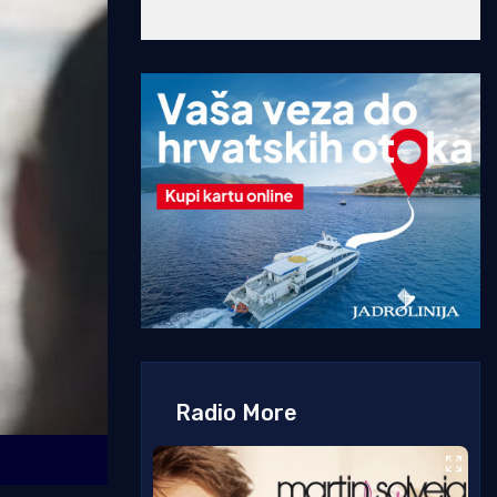
Radio More