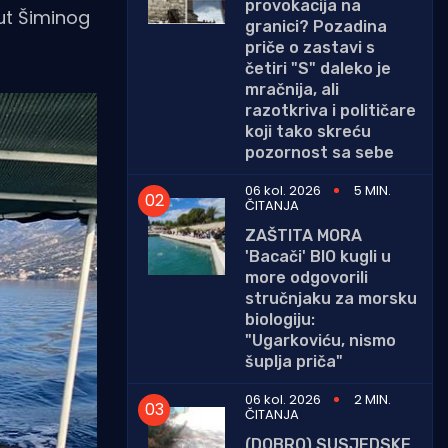
provokacija na
ut Šiminog
granici? Pozadina
priče o zastavi s
četiri "S" daleko je
mračnija, ali
razotkriva i političare
koji tako skreću
pozornost sa sebe
06 kol. 2026
5 MIN.
ČITANJA
ZAŠTITA MORA
'Bacači' BIO kugli u
more odgovorili
stručnjaku za morsku
biologiju:
"Ugarkoviću, nismo
šuplja priča"
06 kol. 2026
2 MIN.
ČITANJA
(DOBRO) SUSJEDSKE