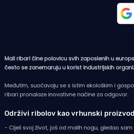
Mali ribari čine polovicu svih zaposlenih u europs
često se zanemaruju u korist industrijskih organi
Međutim, suočavaju se s istim ekološkim i gospod
ribari pronalaze inovativne načine za odgovor.
Održivi ribolov kao vrhunski proizvo
- Cijeli svoj život, još od malih nogu, gledao s