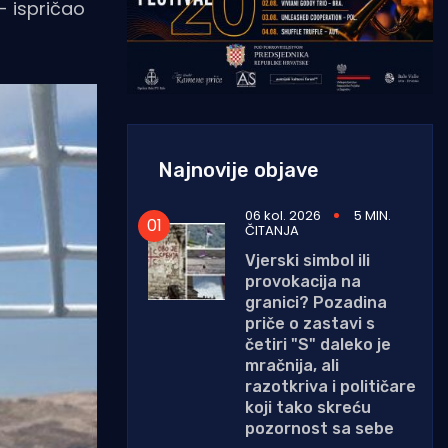
- ispričao
Najnovije objave
06 kol. 2026
5 MIN.
ČITANJA
Vjerski simbol ili
provokacija na
granici? Pozadina
priče o zastavi s
četiri "S" daleko je
mračnija, ali
razotkriva i političare
koji tako skreću
pozornost sa sebe