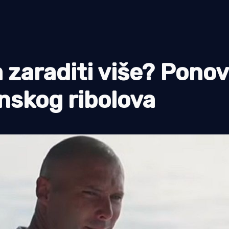
a zaraditi više? Pono
nskog ribolova