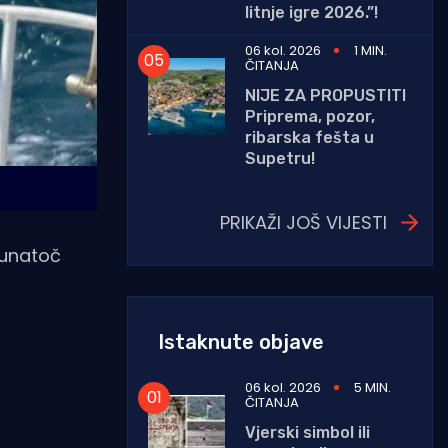
litnje igre 2026.”!
06 kol. 2026
1 MIN.
ČITANJA
NIJE ZA PROPUSTITI
Priprema, pozor,
ribarska fešta u
Supetru!
PRIKAŽI JOŠ VIJESTI
, unatoč
Istaknute objave
06 kol. 2026
5 MIN.
ČITANJA
Vjerski simbol ili