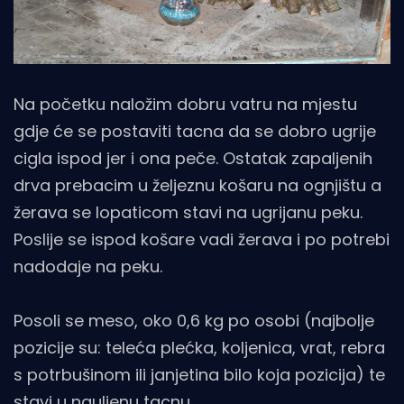
Na početku naložim dobru vatru na mjestu
gdje će se postaviti tacna da se dobro ugrije
cigla ispod jer i ona peče. Ostatak zapaljenih
drva prebacim u željeznu košaru na ognjištu a
žerava se lopaticom stavi na ugrijanu peku.
Poslije se ispod košare vadi žerava i po potrebi
nadodaje na peku.
Posoli se meso, oko 0,6 kg po osobi (najbolje
pozicije su: teleća plećka, koljenica, vrat, rebra
s potrbušinom ili janjetina bilo koja pozicija) te
stavi u nauljenu tacnu.