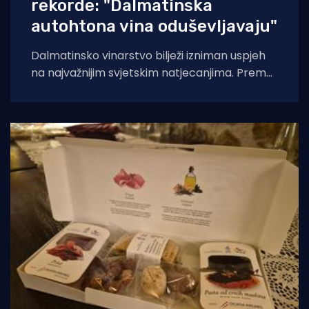
rekorde: "Dalmatinska
autohtona vina oduševljavaju"
Dalmatinsko vinarstvo bilježi izniman uspjeh
na najvažnijim svjetskim natjecanjima. Prema
analizi Udruženja Vino Dalmacije, koja
obuhvaća rezultate Decanter World Wine