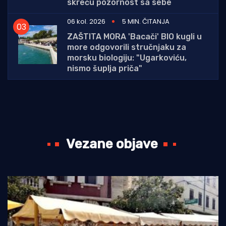
skreću pozornost sa sebe
06 kol. 2026
5 MIN. ČITANJA
ZAŠTITA MORA 'Bacači' BIO kugli u
more odgovorili stručnjaku za
morsku biologiju: "Ugarkoviću,
nismo šuplja priča"
Vezane objave