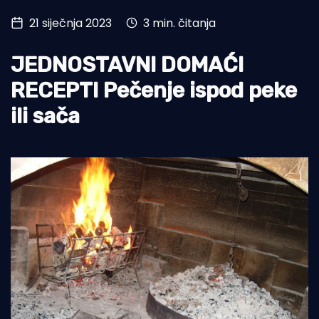
21 siječnja 2023
3 min. čitanja
Turizam i nautika
Pomorstvo
JEDNOSTAVNI DOMAĆI
Ribolov
RECEPTI Pečenje ispod peke
ili sača
Ekologija
Tradicija i kultura