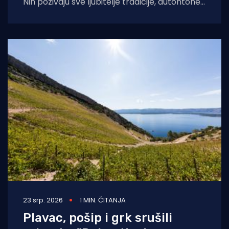
Nin pozivaju sve ljubitelje tradicije, autohtone
gastronomije i dalmatinske baštine na 24.
Ninsku
23 srp. 2026
1 MIN. ČITANJA
Plavac, pošip i grk srušili