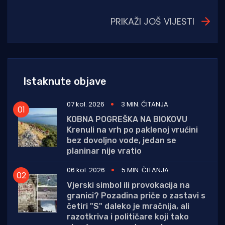
PRIKAŽI JOŠ VIJESTI
Istaknute objave
07 kol. 2026
3 MIN. ČITANJA
KOBNA POGREŠKA NA BIOKOVU
Krenuli na vrh po paklenoj vrućini
bez dovoljno vode, jedan se
planinar nije vratio
06 kol. 2026
5 MIN. ČITANJA
Vjerski simbol ili provokacija na
granici? Pozadina priče o zastavi s
četiri "S" daleko je mračnija, ali
razotkriva i političare koji tako