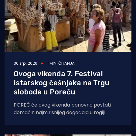
30 srp. 2026
1 MIN. ČITANJA
Ovoga vikenda 7. Festival
istarskog češnjaka na Trgu
slobode u Poreču
POREČ će ovog vikenda ponovno postati
domaćin najmirisnijeg događaja u regiji.
Sedmo izdanje Festivala istarskog češnjaka
(Festival dell'Aglio