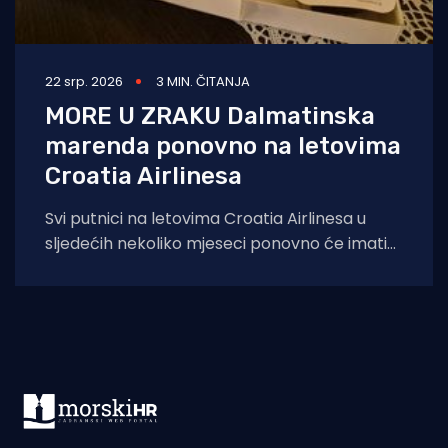
22 srp. 2026
3 MIN. ČITANJA
MORE U ZRAKU Dalmatinska
marenda ponovno na letovima
Croatia Airlinesa
Svi putnici na letovima Croatia Airlinesa u
sljedećih nekoliko mjeseci ponovno će imati
priliku kušati autentične dalmatinske delicije u
sklopu