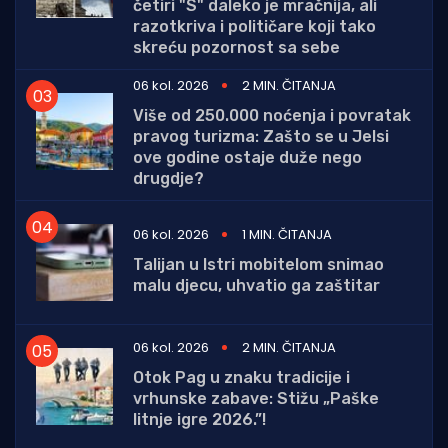
četiri "S" daleko je mračnija, ali
razotkriva i političare koji tako
skreću pozornost sa sebe
06 kol. 2026
2 MIN. ČITANJA
Više od 250.000 noćenja i povratak
pravog turizma: Zašto se u Jelsi
ove godine ostaje duže nego
drugdje?
06 kol. 2026
1 MIN. ČITANJA
Talijan u Istri mobitelom snimao
malu djecu, uhvatio ga zaštitar
06 kol. 2026
2 MIN. ČITANJA
Otok Pag u znaku tradicije i
vrhunske zabave: Stižu „Paške
litnje igre 2026.”!