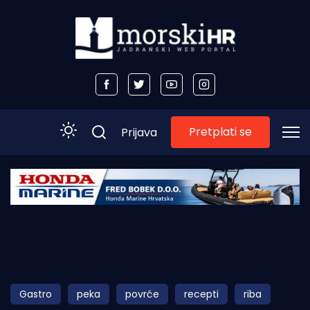
Pretplati se
Prijava
Početna
Morski plus
Morski TV
Obala
Gastro
peka
povrće
recepti
riba
Otoci