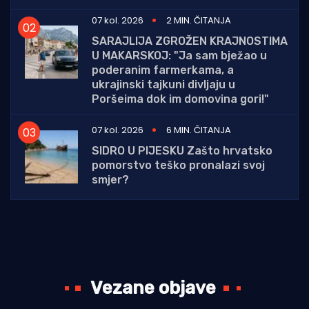
07 kol. 2026
2 MIN. ČITANJA
SARAJLIJA ZGROŽEN KRAJNOSTIMA
U MAKARSKOJ: "Ja sam bježao u
poderanim farmerkama, a
ukrajinski tajkuni divljaju u
Poršeima dok im domovina gori!"
07 kol. 2026
6 MIN. ČITANJA
SIDRO U PIJESKU Zašto hrvatsko
pomorstvo teško pronalazi svoj
smjer?
Vezane objave