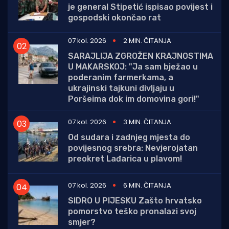
je general Stipetić ispisao povijest i
gospodski okončao rat
07 kol. 2026
2 MIN. ČITANJA
SARAJLIJA ZGROŽEN KRAJNOSTIMA
U MAKARSKOJ: "Ja sam bježao u
poderanim farmerkama, a
ukrajinski tajkuni divljaju u
Poršeima dok im domovina gori!"
07 kol. 2026
3 MIN. ČITANJA
Od sudara i zadnjeg mjesta do
povijesnog srebra: Nevjerojatan
preokret Lađarica u plavom!
07 kol. 2026
6 MIN. ČITANJA
SIDRO U PIJESKU Zašto hrvatsko
pomorstvo teško pronalazi svoj
smjer?