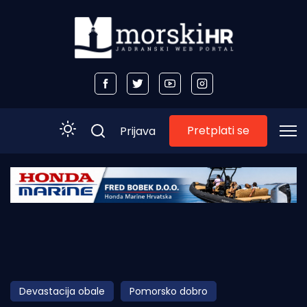
Pretplati se
Prijava
Početna
Morski plus
Morski TV
Obala
Devastacija obale
Pomorsko dobro
Otoci