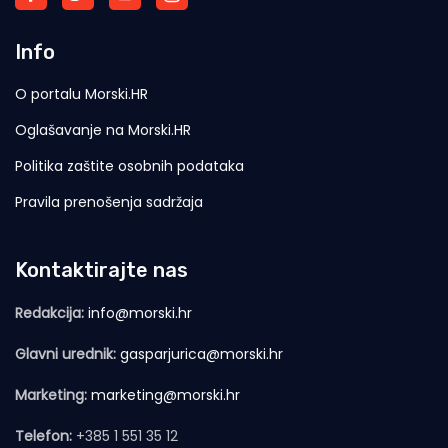
Info
O portalu Morski.HR
Oglašavanje na Morski.HR
Politika zaštite osobnih podataka
Pravila prenošenja sadržaja
Kontaktirajte nas
Redakcija:
info@morski.hr
Glavni urednik:
gasparjurica@morski.hr
Marketing:
marketing@morski.hr
Telefon:
+385 1 551 35 12