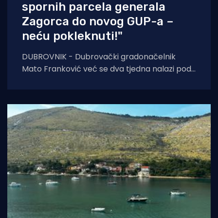
spornih parcela generala
Zagorca do novog GUP-a –
neću pokleknuti!"
DUBROVNIK - Dubrovački gradonačelnik
Mato Franković već se dva tjedna nalazi pod
24-satnom policijskom zaštitom zbog
ozbiljnih prijetnji koje je