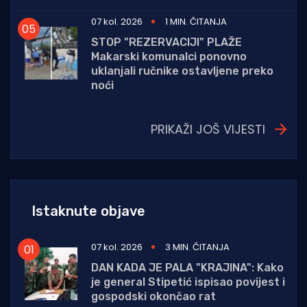
07 kol. 2026
1 MIN. ČITANJA
STOP "REZERVACIJI" PLAŽE
Makarski komunalci ponovno
uklanjali ručnike ostavljene preko
noći
PRIKAŽI JOŠ VIJESTI
Istaknute objave
07 kol. 2026
3 MIN. ČITANJA
DAN KADA JE PALA "KRAJINA": Kako
je general Stipetić ispisao povijest i
gospodski okončao rat