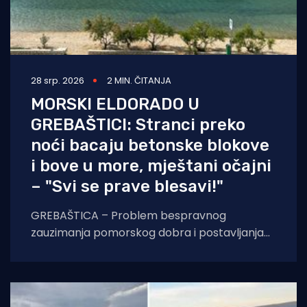
28 srp. 2026
2 MIN. ČITANJA
MORSKI ELDORADO U
GREBAŠTICI: Stranci preko
noći bacaju betonske blokove
i bove u more, mještani očajni
– "Svi se prave blesavi!"
GREBAŠTICA – Problem bespravnog
zauzimanja pomorskog dobra i postavljanja
ilegalnih bova na hrvatskoj obali iz godine u
godinu poprima sve veće