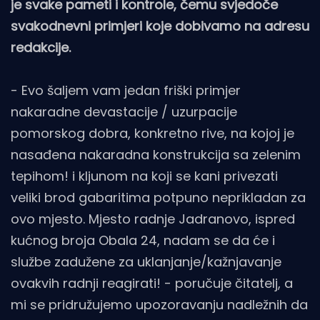
je svake pameti i kontrole, čemu svjedoče
svakodnevni primjeri koje dobivamo na adresu
redakcije.
- Evo šaljem vam jedan friški primjer
nakaradne devastacije / uzurpacije
pomorskog dobra, konkretno rive, na kojoj je
nasađena nakaradna konstrukcija sa zelenim
tepihom! i kljunom na koji se kani privezati
veliki brod gabaritima potpuno neprikladan za
ovo mjesto. Mjesto radnje Jadranovo, ispred
kućnog broja Obala 24, nadam se da će i
službe zadužene za uklanjanje/kažnjavanje
ovakvih radnji reagirati! - poručuje čitatelj, a
mi se pridružujemo upozoravanju nadležnih da