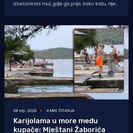
izbetonirani mul, gdje ga prije, kako kažu, nije
ni bilo. Kažu da se to sve
08 srp. 2026
4 MIN. ČITANJA
Karijolama u more među
kupače: Mještani Žaborića