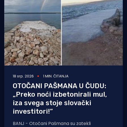
18 srp. 2026
1 MIN. ČITANJA
OTOČANI PAŠMANA U ČUDU:
„Preko noći izbetonirali mul,
iza svega stoje slovački
investitori!”
BANJ - Otočani Pašmana su zatekli