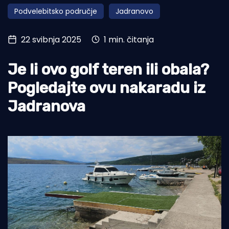
Podvelebitsko područje
Jadranovo
Turizam i nautika
Pomorstvo
22 svibnja 2025
1 min. čitanja
Ribolov
Je li ovo golf teren ili obala?
Ekologija
Pogledajte ovu nakaradu iz
Tradicija i kultura
Jadranova