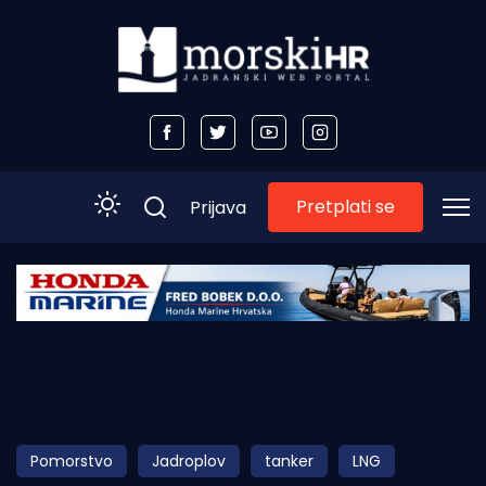
Pretplati se
Prijava
Početna
Morski plus
Morski TV
Obala
Pomorstvo
Jadroplov
tanker
LNG
Otoci