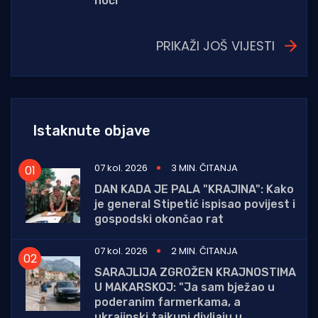
noći
PRIKAŽI JOŠ VIJESTI
Istaknute objave
07 kol. 2026
3 MIN. ČITANJA
DAN KADA JE PALA "KRAJINA": Kako
je general Stipetić ispisao povijest i
gospodski okončao rat
07 kol. 2026
2 MIN. ČITANJA
SARAJLIJA ZGROŽEN KRAJNOSTIMA
U MAKARSKOJ: "Ja sam bježao u
poderanim farmerkama, a
ukrajinski tajkuni divljaju u