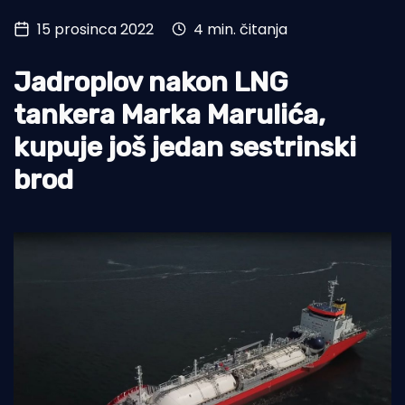
15 prosinca 2022
4 min. čitanja
Turizam i nautika
Pomorstvo
Jadroplov nakon LNG
Ribolov
tankera Marka Marulića,
kupuje još jedan sestrinski
Ekologija
brod
Tradicija i kultura