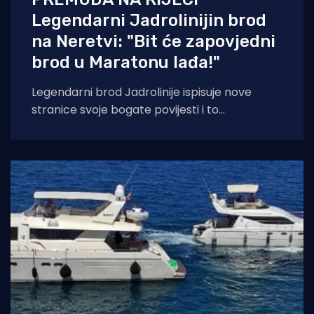
Legendarni Jadrolinijin brod
na Neretvi: "Bit će zapovjedni
brod u Maratonu lađa!"
Legendarni brod Jadrolinije ispisuje nove
stranice svoje bogate povijesti i to
sudjelovanjem u Maratonu lađa! Premuda se
trenutačno nalazi u