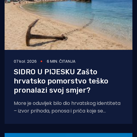
07 kol. 2026
6 MIN. ČITANJA
SIDRO U PIJESKU Zašto
hrvatsko pomorstvo teško
pronalazi svoj smjer?
More je oduvijek bilo dio hrvatskog identiteta
– izvor prihoda, ponosa i priča koje se
prenose s koljena na koljeno. No