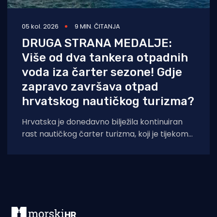
05 kol. 2026
9 MIN. ČITANJA
DRUGA STRANA MEDALJE:
Više od dva tankera otpadnih
voda iza čarter sezone! Gdje
zapravo završava otpad
hrvatskog nautičkog turizma?
Hrvatska je donedavno bilježila kontinuiran
rast nautičkog čarter turizma, koji je tijekom
2025. godine (siječanj–studeni) prema
podacima Ministarstva pomorstva,