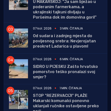
U MAKARSKOJ: "Ja sam bježao u
poderanim farmerkama, a
ukrajinski tajkuni divljaju u
Poršeima dok im domovina gori!"
07 kol. 2026
3 MIN. ČITANJA
Od sudara i zadnjeg mjesta do
povijesnog srebra: Nevjerojatan
preokret Lađarica u plavom!
07 kol. 2026
6 MIN. ČITANJA
SIDRO U PIJESKU Zašto hrvatsko
pomorstvo teško pronalazi svoj
smjer?
07 kol. 2026
1 MIN. ČITANJA
STOP "REZERVACIJI" PLAŽE
Makarski komunalci ponovno
uklanjali ručnike ostavljene preko