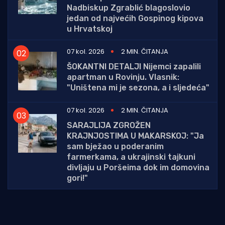
Nadbiskup Zgrablić blagoslovio
jedan od najvećih Gospinog kipova
u Hrvatskoj
07 kol. 2026
2 MIN. ČITANJA
ŠOKANTNI DETALJI Nijemci zapalili
apartman u Rovinju. Vlasnik:
"Uništena mi je sezona, a i sljedeća"
07 kol. 2026
2 MIN. ČITANJA
SARAJLIJA ZGROŽEN
KRAJNJOSTIMA U MAKARSKOJ: "Ja
sam bježao u poderanim
farmerkama, a ukrajinski tajkuni
divljaju u Poršeima dok im domovina
gori!"