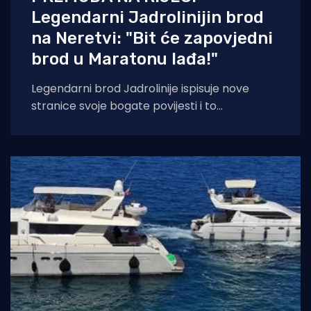
Legendarni Jadrolinijin brod
na Neretvi: "Bit će zapovjedni
brod u Maratonu lađa!"
Legendarni brod Jadrolinije ispisuje nove
stranice svoje bogate povijesti i to
sudjelovanjem u Maratonu lađa! Premuda se
trenutačno nalazi u