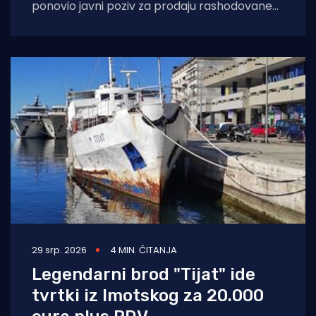
ponovio javni poziv za prodaju rashodovane
dugotrajne imovine – istraživačkog broda
„Palagruža“. Prodaja se
29 srp. 2026
4 MIN. ČITANJA
Legendarni brod "Tijat" ide
tvrtki iz Imotskog za 20.000