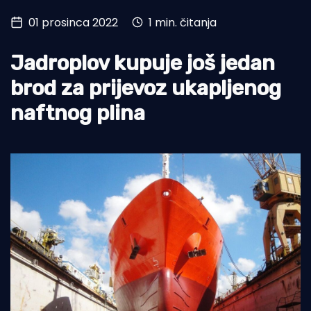
01 prosinca 2022
1 min. čitanja
Turizam i nautika
Pomorstvo
Jadroplov kupuje još jedan
Ribolov
brod za prijevoz ukapljenog
naftnog plina
Ekologija
Tradicija i kultura