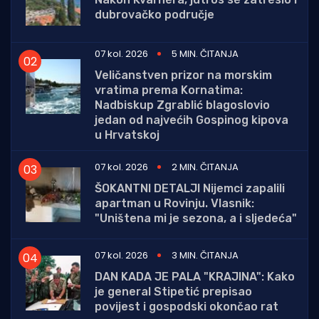
dubrovačko područje
07 kol. 2026
5 MIN. ČITANJA
Veličanstven prizor na morskim
vratima prema Kornatima:
Nadbiskup Zgrablić blagoslovio
jedan od najvećih Gospinog kipova
u Hrvatskoj
07 kol. 2026
2 MIN. ČITANJA
ŠOKANTNI DETALJI Nijemci zapalili
apartman u Rovinju. Vlasnik:
"Uništena mi je sezona, a i sljedeća"
07 kol. 2026
3 MIN. ČITANJA
DAN KADA JE PALA "KRAJINA": Kako
je general Stipetić prepisao
povijest i gospodski okončao rat