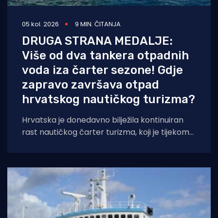
05 kol. 2026
9 MIN. ČITANJA
DRUGA STRANA MEDALJE:
Više od dva tankera otpadnih
voda iza čarter sezone! Gdje
zapravo završava otpad
hrvatskog nautičkog turizma?
Hrvatska je donedavno bilježila kontinuiran
rast nautičkog čarter turizma, koji je tijekom
2025. godine (siječanj–studeni) prema
podacima Ministarstva pomorstva,