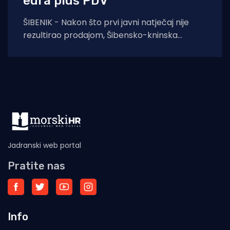
eura plus PDV
ŠIBENIK - Nakon što prvi javni natječaj nije
rezultirao prodajom, Šibensko-kninska
županija na ponovljenom je pozivu prihvatila
najvišu od tri
Jadranski web portal
Pratite nas
Info