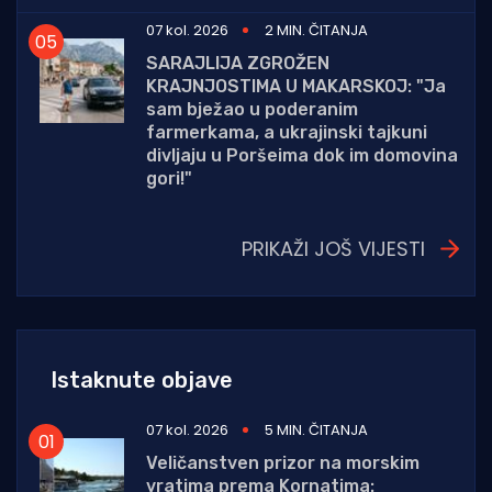
07 kol. 2026
2 MIN. ČITANJA
SARAJLIJA ZGROŽEN
KRAJNJOSTIMA U MAKARSKOJ: "Ja
sam bježao u poderanim
farmerkama, a ukrajinski tajkuni
divljaju u Poršeima dok im domovina
gori!"
PRIKAŽI JOŠ VIJESTI
Istaknute objave
07 kol. 2026
5 MIN. ČITANJA
Veličanstven prizor na morskim
vratima prema Kornatima: