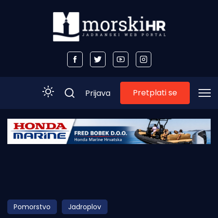
Pretplati se
Prijava
Početna
Morski plus
Morski TV
Obala
Pomorstvo
Jadroplov
Otoci