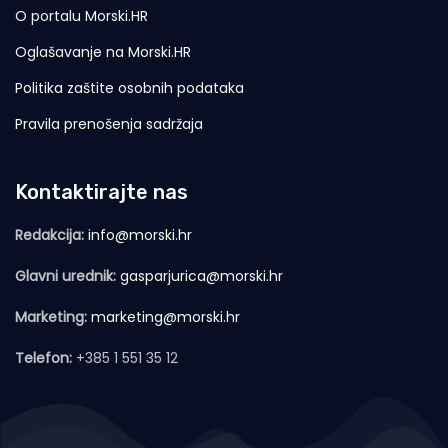
O portalu Morski.HR
Oglašavanje na Morski.HR
Politika zaštite osobnih podataka
Pravila prenošenja sadržaja
Kontaktirajte nas
Redakcija:
info@morski.hr
Glavni urednik:
gasparjurica@morski.hr
Marketing:
marketing@morski.hr
Telefon:
+385 1 551 35 12