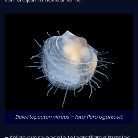
Delectopecten vitreus – foto: Pero Ugarković
– Knjige ovako bogate fotografijama izuzetno