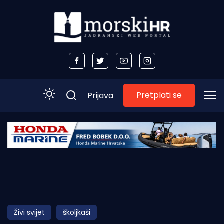
Pretplati se
Prijava
Početna
Morski plus
Morski TV
Obala
Živi svijet
školjkaši
Otoci