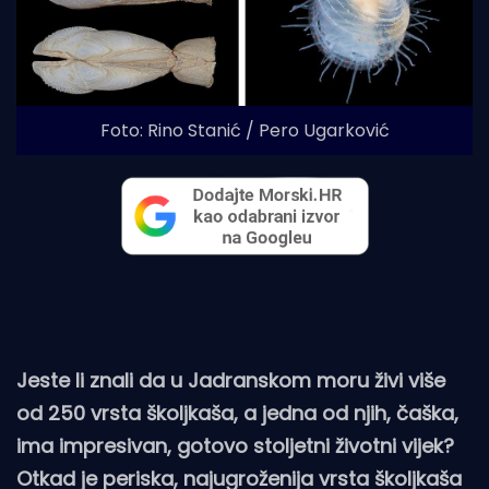
Foto: Rino Stanić / Pero Ugarković
Jeste li znali da u Jadranskom moru živi više
od 250 vrsta školjkaša, a jedna od njih, čaška,
ima impresivan, gotovo stoljetni životni vijek?
Otkad je periska, najugroženija vrsta školjkaša