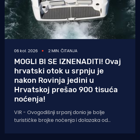
06 kol. 2026
2 MIN. ČITANJA
MOGLI BI SE IZNENADITI! Ovaj
hrvatski otok u srpnju je
nakon Rovinja jedini u
Hrvatskoj prešao 900 tisuća
noćenja!
VIR - Ovogodišnji srpanj donio je bolje
turističke brojke noćenja i dolazaka od
lanjskih: tijekom srpnja na otoku Viru
ostvareno je