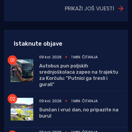
PRIKAŽI JOŠ VIJESTI
Istaknute objave
09 kol. 2026
1 MIN. ČITANJA
Autobus pun poljskih
srednjoškolaca zapeo na trajektu
za Korčulu: "Putnici ga tresli i
gurali"
09 kol. 2026
1 MIN. ČITANJA
Sunčan i vruć dan, no pripazite na
buru!