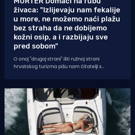
MURTER Domaći na rubu
živaca: "Izlijevaju nam fekalije
u more, ne možemo naći plažu
bez straha da ne dobijemo
kožni osip, a i razbijaju sve
pred sobom"
O onoj "drugoj strani" iliti ružnoj strani
hrvatskog turizma pišu nam čitatelji s
Murtera koji, kažu, muku muče