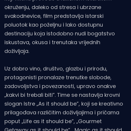
okruženju, daleko od stresa i ubrzane
svakodnevice, film predstavlja istarski
poluotok kao poželjnu i lako dostupnu
destinaciju koja istodobno nudi bogatstvo
iskustava, okusa i trenutaka vrijednih
doživljaja.
Uz dobro vino, društvo, glazbu i prirodu,
protagonisti pronalaze trenutke slobode,
zadovoljstva i povezanosti, upravo onakve
„kakvi bi trebali biti”. Time se nastavlja krovni
slogan Istre „As it should be”, koji se kreativno
prilagođava različitim doživljajima i pričama
poput „Life as it should be”, „Gourmet
Getaway as it should be”, „Magic as it should