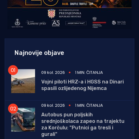
Najnovije objave
09 kol. 2026
1 MIN. ČITANJA
Vojni piloti HRZ-a i HGSS na Dinari
spasili ozlijeđenog Nijemca
09 kol. 2026
1 MIN. ČITANJA
Autobus pun poljskih
srednjoškolaca zapeo na trajektu
za Korčulu: "Putnici ga tresli i
gurali"