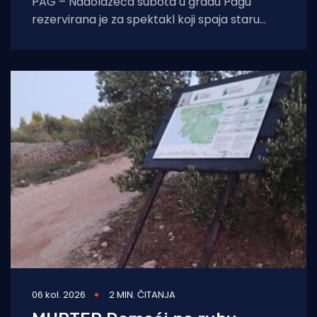
PAG – Nadolazeća subota u gradu Pagu
rezervirana je za spektakl koji spaja staru
tradiciju, natjecateljski duh i vrhunski provod.
U
06 kol. 2026
2 MIN. ČITANJA