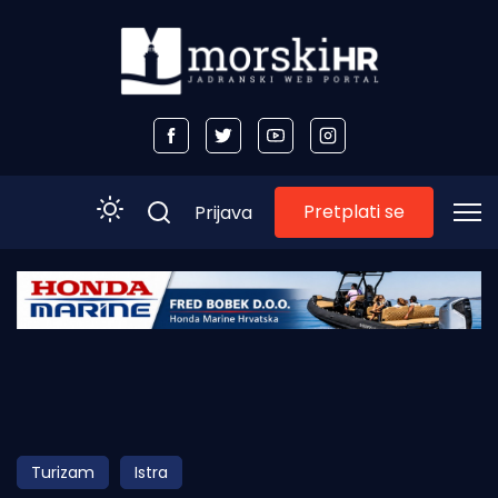
Pretplati se
Prijava
Početna
Morski plus
Morski TV
Obala
Turizam
Istra
Otoci