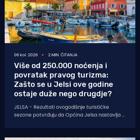
06 kol. 2026
2 MIN. ČITANJA
Više od 250.000 noćenja i
povratak pravog turizma:
Zašto se u Jelsi ove godine
ostaje duže nego drugdje?
JELSA - Rezultati ovogodišnje turističke
sezone potvrđuju da Općina Jelsa nastavlja u
pozitivnom smjeru. Do 1. kolovoza ostvarili
smo 255.585