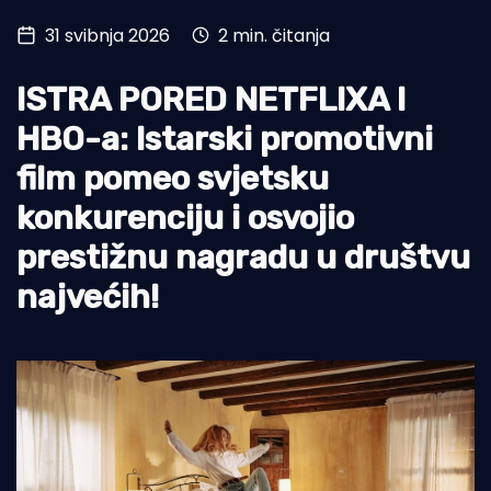
31 svibnja 2026
2 min. čitanja
Turizam i nautika
Pomorstvo
ISTRA PORED NETFLIXA I
Ribolov
HBO-a: Istarski promotivni
film pomeo svjetsku
Ekologija
konkurenciju i osvojio
Tradicija i kultura
prestižnu nagradu u društvu
najvećih!