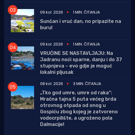
09 kol. 2026
1 MIN. ČITANJA
Sunčan i vruć dan, no pripazite na
buru!
09 kol. 2026
1 MIN. ČITANJA
VRUĆINE SE NASTAVLJAJU: Na
Jadranu noći sparne, danju i do 37
stupnjeva – evo gdje je moguć
lokalni pljusak
08 kol. 2026
3 MIN. ČITANJA
„Tko god umre, umre od raka”:
Mračna tajna 5 puta većeg brda
otrovnog otpada od onog u
Gospiću zbog kojeg je zatvoreno
vodocrpilište, a ugroženo pola
Dalmacije!