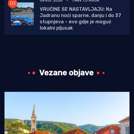
09 kol. 2026
1 MIN. ČITANJA
VRUĆINE SE NASTAVLJAJU: Na
Jadranu noći sparne, danju i do 37
stupnjeva – evo gdje je moguć
lokalni pljusak
Vezane objave