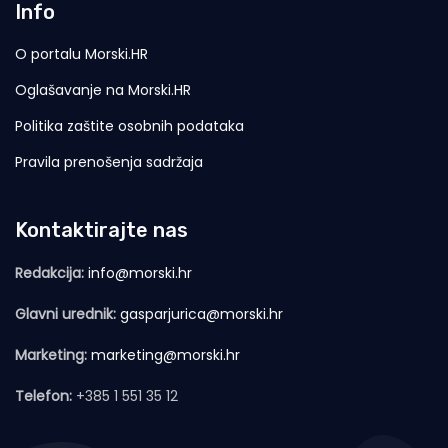
Info
O portalu Morski.HR
Oglašavanje na Morski.HR
Politika zaštite osobnih podataka
Pravila prenošenja sadržaja
Kontaktirajte nas
Redakcija:
info@morski.hr
Glavni urednik:
gasparjurica@morski.hr
Marketing:
marketing@morski.hr
Telefon:
+385 1 551 35 12