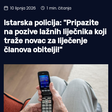
10 lipnja 2026
1 min. čitanja
Turizam i nautika
Pomorstvo
Istarska policija: "Pripazite
Ribolov
na pozive lažnih liječnika koji
traže novac za liječenje
Ekologija
članova obitelji!"
Tradicija i kultura