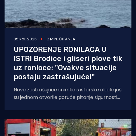
05 kol. 2026
2 MIN. ČITANJA
UPOZORENJE RONILACA U
ISTRI Brodice i gliseri plove tik
uz ronioce: "Ovakve situacije
postaju zastrašujuće!"
Nove zastrašujuće snimke s istarske obale još
su jednom otvorile goruće pitanje sigurnosti
na moru tijekom ljetnih mjeseci. Naime, duž