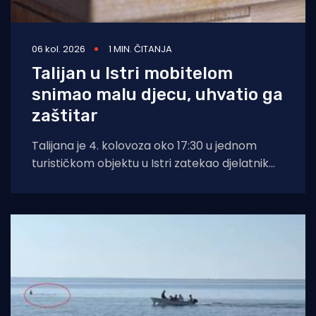
06 kol. 2026
1 MIN. ČITANJA
Talijan u Istri mobitelom
snimao malu djecu, uhvatio ga
zaštitar
Talijana je 4. kolovoza oko 17:30 u jednom
turističkom objektu u Istri zatekao djelatnik
zaštitarske tvrtke dok je mobitelom