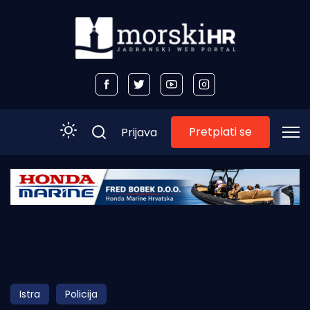
Pretplati se
Prijava
Početna
Morski plus
Morski TV
Obala
Istra
Policija
Otoci