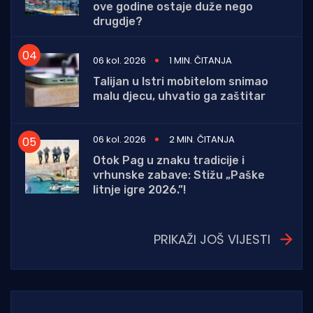
ove godine ostaje duže nego
drugdje?
06 kol. 2026
1 MIN. ČITANJA
Talijan u Istri mobitelom snimao
malu djecu, uhvatio ga zaštitar
06 kol. 2026
2 MIN. ČITANJA
Otok Pag u znaku tradicije i
vrhunske zabave: Stižu „Paške
litnje igre 2026.”!
PRIKAŽI JOŠ VIJESTI