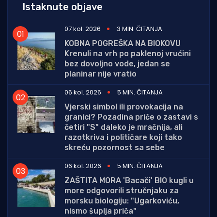
Istaknute objave
07 kol. 2026
3 MIN. ČITANJA
KOBNA POGREŠKA NA BIOKOVU
Krenuli na vrh po paklenoj vrućini
bez dovoljno vode, jedan se
planinar nije vratio
06 kol. 2026
5 MIN. ČITANJA
Vjerski simbol ili provokacija na
granici? Pozadina priče o zastavi s
četiri "S" daleko je mračnija, ali
razotkriva i političare koji tako
skreću pozornost sa sebe
06 kol. 2026
5 MIN. ČITANJA
ZAŠTITA MORA 'Bacači' BIO kugli u
more odgovorili stručnjaku za
morsku biologiju: "Ugarkoviću,
nismo šuplja priča"