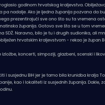
proglasio godinom hrvatskog kraljevstva. Obilježav
a pa nadalje. Ako je ijedna županija pozvana da bu
 svega prezentirajući sve ono što su ta vremena ost
almatinska županija. Gotovo sve što se u tom vrem
SDŽ. Naravno, bilo je tu i drugih sudionika, ali m
 obilježen hrvatskim kraljevstvom - rekao je župan 
ložbe, koncerti, simpoziji, glazbeni, scenski i likov
ti i susjednu BiH jer je tamo bila krunidba kralja T
panije, kao i lokaliteti iz susjednih županija. Dakle, z
odinu.