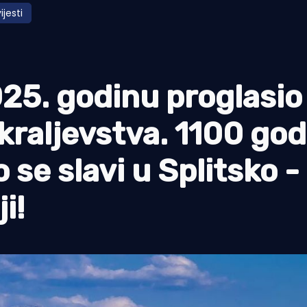
ijesti
025. godinu proglasio
raljevstva. 1100 godi
o se slavi u Splitsko -
i!