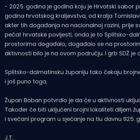
- 2025. godina je godina koju je Hrvatski sabor 
godina hrvatskog kraljevstva, od kralja Tomislav
akter tih događanja na nacionalnoj razini, prije
pečat hrvatske povijesti, onda je to Splitsko-d
prostorima događalo, događalo se na prostorima 
aktivnosti bilo je na ovom području. I grb SDŽ je
Splitsko-dalmatinsku županiju tako čekaju brojne iz
i još puno toga.
Župan Boban potvrdio je da će u aktivnosti uključi
Također će biti uključeni brojni lokaliteti diljem žu
i svečani program u sjećanje na tiu davnu 925. g
J.T.