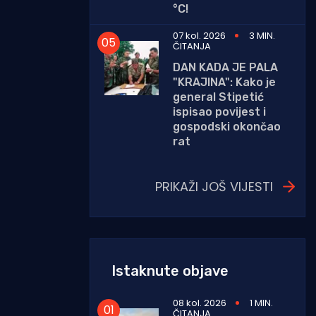
°C!
07 kol. 2026
3 MIN.
ČITANJA
DAN KADA JE PALA
"KRAJINA": Kako je
general Stipetić
ispisao povijest i
gospodski okončao
rat
PRIKAŽI JOŠ VIJESTI
Istaknute objave
08 kol. 2026
1 MIN.
ČITANJA