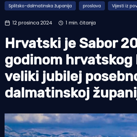
Splitsko-dalmatinska županija
proslava
Vijesti iz pov
Pomorstvo
Ribolov
12 prosinca 2024
1 min. čitanja
Ekologija
Hrvatski je Sabor 2
Tradicija i kultura
godinom hrvatskog k
veliki jubilej posebn
dalmatinskoj županij