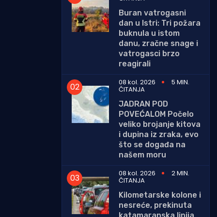
Buran vatrogasni
dan u Istri: Tri požara
buknula u istom
danu, zračne snage i
vatrogasci brzo
reagirali
08 kol. 2026
5 MIN.
ČITANJA
JADRAN POD
POVEĆALOM Počelo
veliko brojanje kitova
i dupina iz zraka, evo
što se događa na
našem moru
08 kol. 2026
2 MIN.
ČITANJA
Kilometarske kolone i
nesreće, prekinuta
katamaranska linija