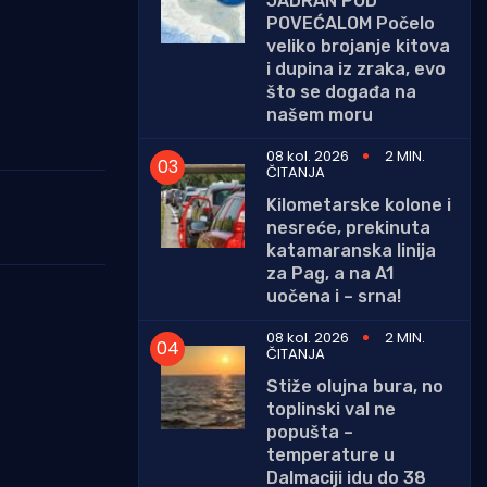
JADRAN POD
POVEĆALOM Počelo
veliko brojanje kitova
i dupina iz zraka, evo
što se događa na
našem moru
08 kol. 2026
2 MIN.
ČITANJA
Kilometarske kolone i
nesreće, prekinuta
katamaranska linija
za Pag, a na A1
uočena i – srna!
08 kol. 2026
2 MIN.
ČITANJA
Stiže olujna bura, no
toplinski val ne
popušta –
temperature u
Dalmaciji idu do 38