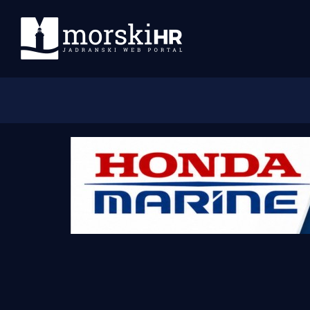
Početna
Morski plus
Morski TV
Obala
Otoci
Turizam i nautika