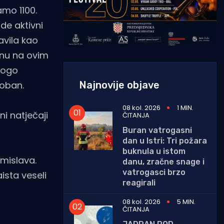
amo 1100.
de aktivni
avila kao
enu na ovim
nogo
Najnovije objave
Boban.
08 kol. 2026
1 MIN.
ni natječaji
ČITANJA
Buran vatrogasni
dan u Istri: Tri požara
buknula u istom
omislava.
danu, zračne snage i
vatrogasci brzo
aista veseli
reagirali
08 kol. 2026
5 MIN.
ČITANJA