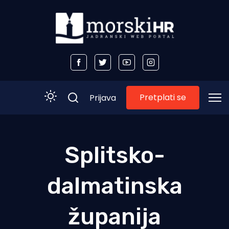
Pretplati se
Prijava
Početna
Splitsko-
Morski plus
dalmatinska
Morski TV
Obala
županija
Otoci