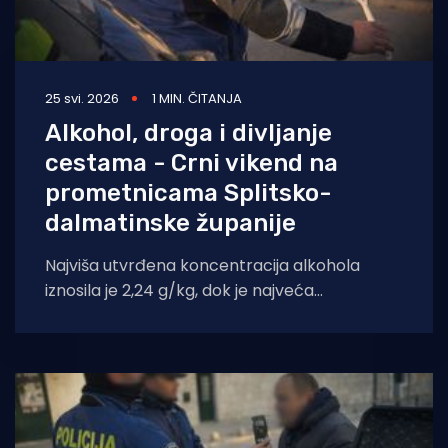
25 svi. 2026
1 MIN. ČITANJA
Alkohol, droga i divljanje
cestama - Crni vikend na
prometnicama Splitsko-
dalmatinske županije
Najviša utvrđena koncentracija alkohola
iznosila je 2,24 g/kg, dok je najveća
zabilježena nepropisna brzina iznosila 147
km/h.