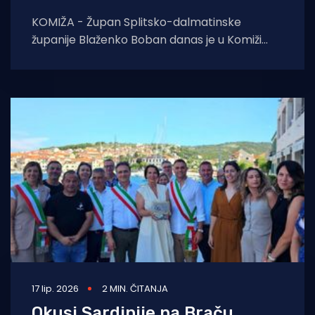
KOMIŽA - Župan Splitsko-dalmatinske
županije Blaženko Boban danas je u Komiži
uručio dva nova brodska motora
Dobrovoljnom vatrogasnom društvu Komiža
17 lip. 2026
2 MIN. ČITANJA
Okusi Sardinije na Braču