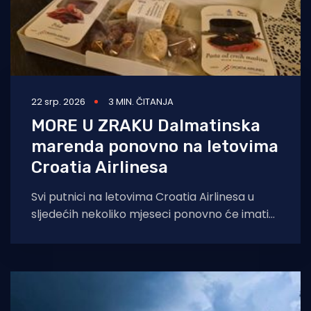
22 srp. 2026
3 MIN. ČITANJA
MORE U ZRAKU Dalmatinska
marenda ponovno na letovima
Croatia Airlinesa
Svi putnici na letovima Croatia Airlinesa u
sljedećih nekoliko mjeseci ponovno će imati
priliku kušati autentične dalmatinske delicije u
sklopu