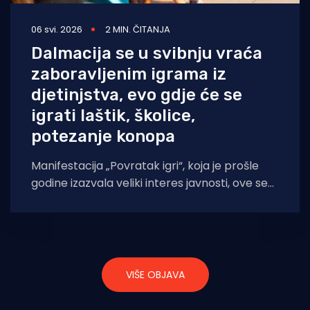
06 svi. 2026
2 MIN. ČITANJA
Dalmacija se u svibnju vraća
zaboravljenim igrama iz
djetinjstva, evo gdje će se
igrati laštik, školice,
potezanje konopa
Manifestacija „Povratak igri“, koja je prošle
godine izazvala veliki interes javnosti, ove se
godine ponovno održava u gradovima diljem
Dalmacije.
VIŠE OBJAVA