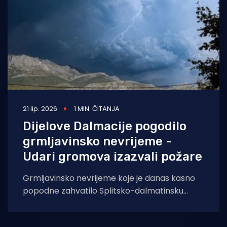
21 lip. 2026
1 MIN. ČITANJA
Dijelove Dalmacije pogodilo
grmljavinsko nevrijeme -
Udari gromova izazvali požare
Grmljavinsko nevrijeme koje je danas kasno
popodne zahvatilo Splitsko-dalmatinsku
županiju izazvalo je čak četiri požara, kod
Vrgorca, u Tugarama,