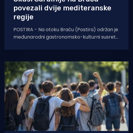
povezali dvije mediteranske
regije
POSTIRA - Na otoku Braču (Postira) održan je
međunarodni gastronomsko-kulturni susret
„Gastronomija Mediterana – Okusi Sardinije
na Braču“, u organizaciji Turističke