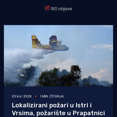
160 objave
Turizam i nautika
Pomorstvo
Ribolov
Ekologija
Tradicija i kultura
03 kol. 2026
1 MIN. ČITANJA
Lokalizirani požari u Istri i
Vrsima, požarište u Prapatnici