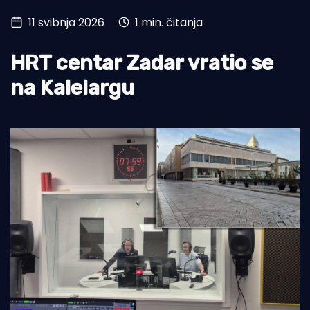
11 svibnja 2026
1 min. čitanja
Turizam i nautika
Pomorstvo
HRT centar Zadar vratio se
Ribolov
na Kalelargu
Ekologija
Tradicija i kultura