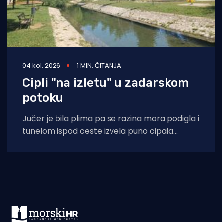
04 kol. 2026
1 MIN. ČITANJA
Cipli "na izletu" u zadarskom
potoku
Jučer je bila plima pa se razina mora podigla i
tunelom ispod ceste izvela puno cipala
balavaca do samog izvora