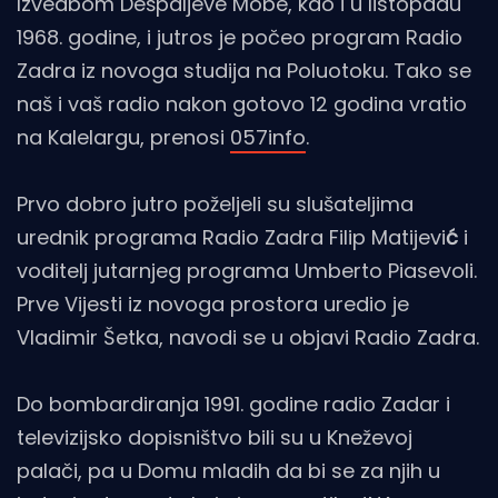
Izvedbom Dešpaljeve Mobe, kao i u listopadu
1968. godine, i jutros je počeo program Radio
Zadra iz novoga studija na Poluotoku. Tako se
naš i vaš radio nakon gotovo 12 godina vratio
na Kalelargu, prenosi
057info
.
Prvo dobro jutro poželjeli su slušateljima
urednik programa Radio Zadra Filip Matijevi
ć
i
voditelj jutarnjeg programa Umberto Piasevoli.
Prve Vijesti iz novoga prostora uredio je
Vladimir Šetka, navodi se u objavi Radio Zadra.
Do bombardiranja 1991. godine radio Zadar i
televizijsko dopisništvo bili su u Kneževoj
palači, pa u Domu mladih da bi se za njih u