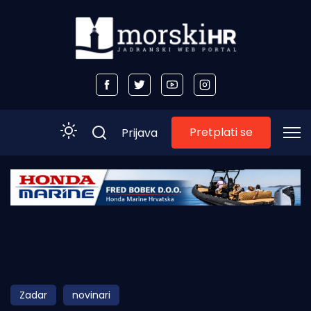
Pretplati se
Prijava
Početna
Morski plus
Morski TV
Obala
Zadar
novinari
Otoci