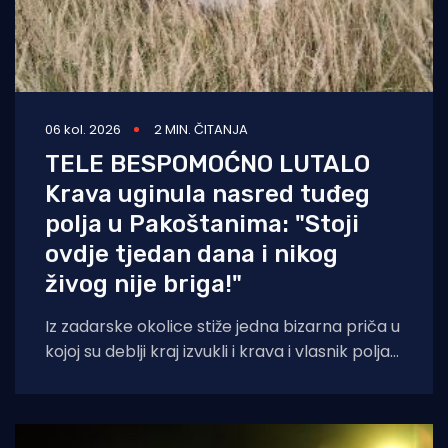
06 kol. 2026
2 MIN. ČITANJA
TELE BESPOMOĆNO LUTALO
Krava uginula nasred tuđeg
polja u Pakoštanima: "Stoji
ovdje tjedan dana i nikog
živog nije briga!"
Iz zadarske okolice stiže jedna bizarna priča u
kojoj su deblji kraj izvukli i krava i vlasnik polja
na kojem