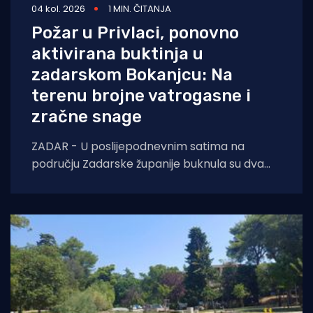
04 kol. 2026
1 MIN. ČITANJA
Požar u Privlaci, ponovno
aktivirana buktinja u
zadarskom Bokanjcu: Na
terenu brojne vatrogasne i
zračne snage
ZADAR - U poslijepodnevnim satima na
području Zadarske županije buknula su dva
požara otvorenog prostora. Oko 14 sati došlo
je do