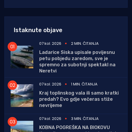
Istaknute objave
07 kol. 2026
2 MIN. ČITANJA
Lađarice Siska upisale povijesnu
petu pobjedu zaredom, sve je
spremno za subotnji spektakl na
Neretvi
07 kol. 2026
1 MIN. ČITANJA
Kraj toplinskog vala ili samo kratki
predah? Evo gdje večeras stiže
nevrijeme
07 kol. 2026
3 MIN. ČITANJA
KOBNA POGREŠKA NA BIOKOVU