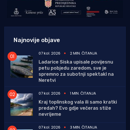
Najnovije objave
07 kol. 2026
2 MIN. ČITANJA
Lađarice Siska upisale povijesnu
petu pobjedu zaredom, sve je
spremno za subotnji spektakl na
Neretvi
07 kol. 2026
1 MIN. ČITANJA
Kraj toplinskog vala ili samo kratki
predah? Evo gdje večeras stiže
nevrijeme
07 kol. 2026
3 MIN. ČITANJA