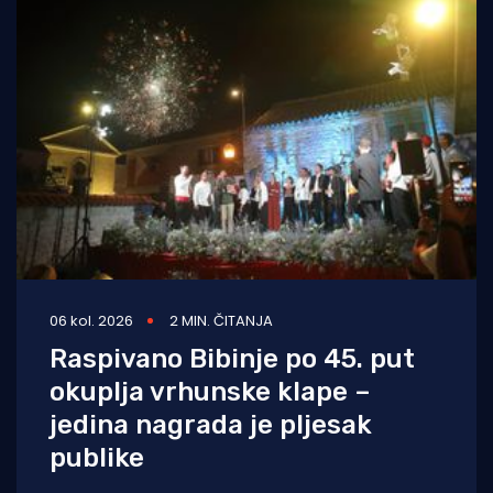
06 kol. 2026
2 MIN. ČITANJA
Raspivano Bibinje po 45. put
okuplja vrhunske klape –
jedina nagrada je pljesak
publike