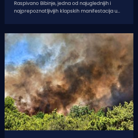
Raspivano Bibinje, jedna od najuglednijih i
najprepoznatljivijih klapskih manifestacija u
Hrvatskoj, ove će godine doživjeti svoje 45.
izdanje. U subotu,