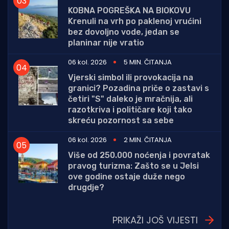
KOBNA POGREŠKA NA BIOKOVU
Krenuli na vrh po paklenoj vrućini
bez dovoljno vode, jedan se
planinar nije vratio
06 kol. 2026
5 MIN. ČITANJA
Vjerski simbol ili provokacija na
granici? Pozadina priče o zastavi s
četiri "S" daleko je mračnija, ali
razotkriva i političare koji tako
skreću pozornost sa sebe
06 kol. 2026
2 MIN. ČITANJA
Više od 250.000 noćenja i povratak
pravog turizma: Zašto se u Jelsi
ove godine ostaje duže nego
drugdje?
PRIKAŽI JOŠ VIJESTI