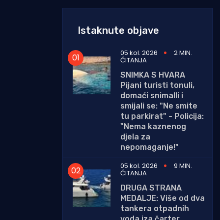
Istaknute objave
05 kol. 2026
2 MIN.
ČITANJA
SNIMKA S HVARA
Pijani turisti tonuli,
domaći snimalli i
smijali se: "Ne smite
tu parkirat" - Policija:
"Nema kaznenog
djela za
nepomaganje!"
05 kol. 2026
9 MIN.
ČITANJA
DRUGA STRANA
MEDALJE: Više od dva
tankera otpadnih
voda iza čarter