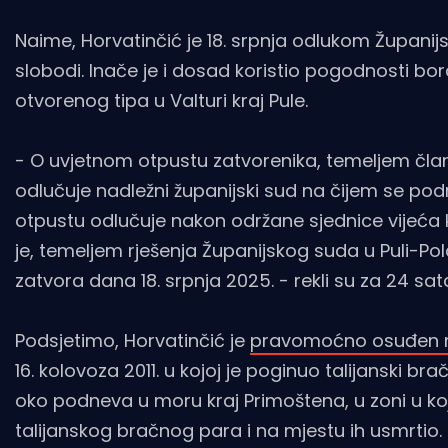
Naime, Horvatinčić je 18. srpnja odlukom Županijs
slobodi. Inače je i dosad koristio pogodnosti bo
otvorenog tipa u Valturi kraj Pule.
- O uvjetnom otpustu zatvorenika, temeljem člank
odlučuje nadležni županijski sud na čijem se po
otpustu odlučuje nakon održane sjednice vijeća k
je, temeljem rješenja Županijskog suda u Puli-Pol
zatvora dana 18. srpnja 2025. - rekli su za 24 sa
Podsjetimo, Horvatinčić je
pravomoćno osuđen na 
16. kolovoza 2011. u kojoj je poginuo talijanski br
oko podneva u moru kraj Primoštena, u zoni u kojo
talijanskog bračnog para i na mjestu ih usmrtio.