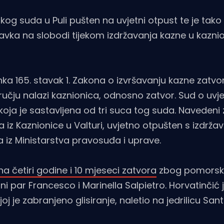
kog suda u Puli pušten na uvjetni otpust te je tako
ravka na slobodi tijekom izdržavanja kazne u kaznio
a 165. stavak 1. Zakona o izvršavanju kazne zatvo
dručju nalazi kaznionica, odnosno zatvor. Sud o uv
oja je sastavljena od tri suca tog suda. Navedeni 
a iz Kaznionice u Valturi, uvjetno otpušten s izdrža
ta iz Ministarstva pravosuđa i uprave.
četiri godine i 10 mjeseci zatvora
zbog pomorsk
ačni par Francesco i Marinella Salpietro. Horvatinčić
j je zabranjeno glisiranje, naletio na jedrilicu San