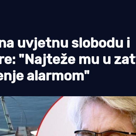
na uvjetnu slobodu i
e: "Najteže mu u za
enje alarmom"