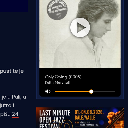
pust te je
e u Puli, u
utro i
 pišu
24