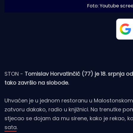
Foto: Youtube scree
STON -
Tomislav Horvatinčić (77) je 18. srpnja o
tako završio na slobode.
Uhvaćen je u jednom restoranu u Malostonskom zalj
zatvoru dakako, radio u knjižnici. Na trenutke p
stjecao se dojam da mu sirene, kako je rekao, koj
sata
.