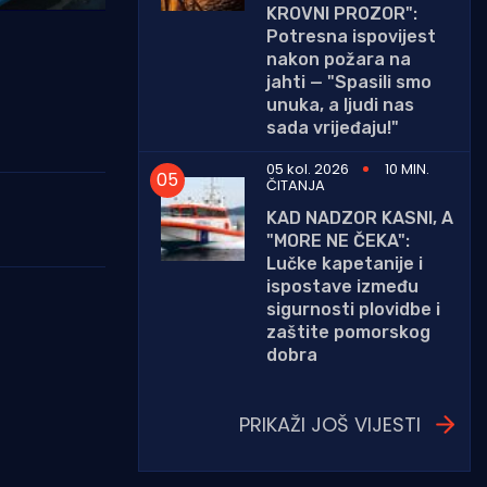
KROVNI PROZOR":
Potresna ispovijest
nakon požara na
jahti — "Spasili smo
unuka, a ljudi nas
sada vrijeđaju!"
05 kol. 2026
10 MIN.
ČITANJA
KAD NADZOR KASNI, A
"MORE NE ČEKA":
Lučke kapetanije i
ispostave između
sigurnosti plovidbe i
zaštite pomorskog
dobra
PRIKAŽI JOŠ VIJESTI