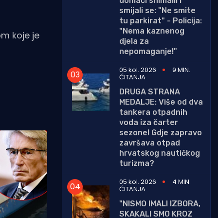
domaći snimalli i
smijali se: "Ne smite
tu parkirat" - Policija:
"Nema kaznenog
m koje je
djela za
nepomaganje!"
05 kol. 2026
9 MIN.
ČITANJA
DRUGA STRANA
MEDALJE: Više od dva
tankera otpadnih
voda iza čarter
sezone! Gdje zapravo
završava otpad
hrvatskog nautičkog
turizma?
05 kol. 2026
4 MIN.
ČITANJA
"NISMO IMALI IZBORA,
SKAKALI SMO KROZ