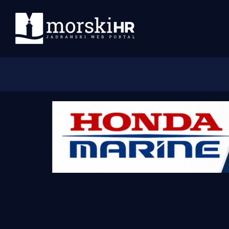
Početna
Morski plus
Morski TV
Obala
Otoci
Turizam i nautika