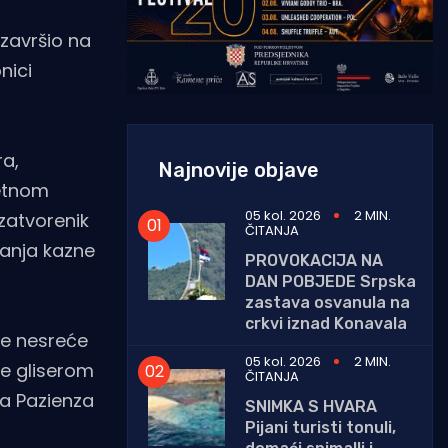
 završio na
nici
ra,
Najnovije objave
jetnom
05 kol. 2026
2 MIN.
zatvorenik
ČITANJA
vanja kazne
PROVOKACIJA NA
DAN POBJEDE Srpska
zastava osvanula na
crkvi iznad Konavala
e nesreće
05 kol. 2026
2 MIN.
 je gliserom
ČITANJA
ta Pazienza
SNIMKA S HVARA
Pijani turisti tonuli,