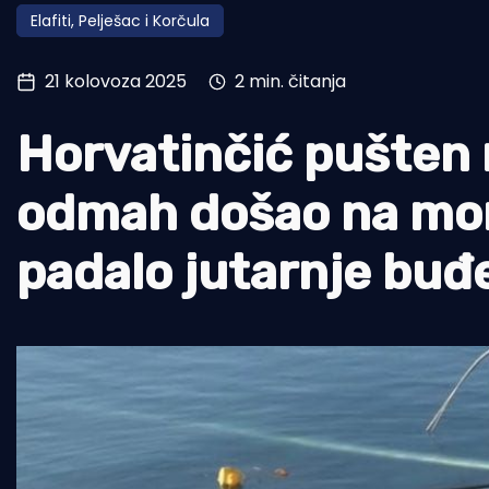
Elafiti, Pelješac i Korčula
Pomorstvo
Ribolov
21 kolovoza 2025
2 min. čitanja
Ekologija
Horvatinčić pušten 
Tradicija i kultura
odmah došao na mor
padalo jutarnje buđ