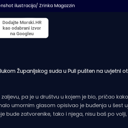
nshot ilustracija/ Zrinka Magazzin
dlukom Županijskog suda u Puli pušten na uvjetni ot
evu, pa je u društvu u kojem je bio, pričao kako j
omalo umornim glasom opisivao je buđenja u šest uj
e bude zatvorenike, tako i njega, nisu baš po volji,