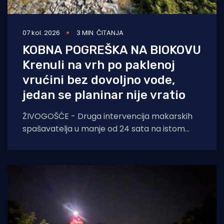
07 kol. 2026
3 MIN. ČITANJA
KOBNA POGREŠKA NA BIOKOVU
Krenuli na vrh po paklenoj
vrućini bez dovoljno vode,
jedan se planinar nije vratio
ŽIVOGOŠĆE - Druga intervencija makarskih
spašavatelja u manje od 24 sata na istom
lokalitetu završila je kobno. HGSS ponovno
apelira na