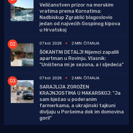
Veličanstven prizor na morskim
vratima prema Kornatima:
Nadbiskup Zgrablić blagoslovio
jedan od najvećih Gospinog kipova
u Hrvatskoj
07 kol. 2026
2 MIN. ČITANJA
ŠOKANTNI DETALJI Nijemci zapalili
apartman u Rovinju. Vlasnik:
"Uništena mi je sezona, a i sljedeća"
07 kol. 2026
2 MIN. ČITANJA
SARAJLIJA ZGROŽEN
KRAJNJOSTIMA U MAKARSKOJ: "Ja
sam bježao u poderanim
farmerkama, a ukrajinski tajkuni
divljaju u Poršeima dok im domovina
gori!"