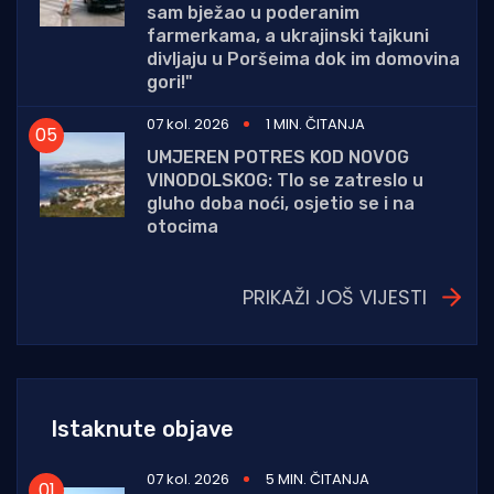
sam bježao u poderanim
farmerkama, a ukrajinski tajkuni
divljaju u Poršeima dok im domovina
gori!"
07 kol. 2026
1 MIN. ČITANJA
UMJEREN POTRES KOD NOVOG
VINODOLSKOG: Tlo se zatreslo u
gluho doba noći, osjetio se i na
otocima
PRIKAŽI JOŠ VIJESTI
Istaknute objave
07 kol. 2026
5 MIN. ČITANJA