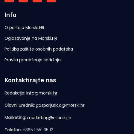
Info
O portalu Morski.HR
Oglašavanje na Morski.HR
Politika zaštite osobnih podataka
Pravila prenošenja sadržaja
Kontaktirajte nas
Redakcija:
info@morski.hr
Glavni urednik:
gasparjurica@morski.hr
Marketing:
marketing@morski.hr
Telefon:
+385 1 551 35 12