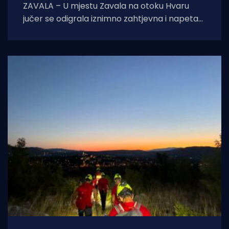
ZAVALA – U mjestu Zavala na otoku Hvaru
jučer se odigrala iznimno zahtjevna i napeta
intervencija hitne medicinske službe.
Zahvaljujući nevjerojatnoj