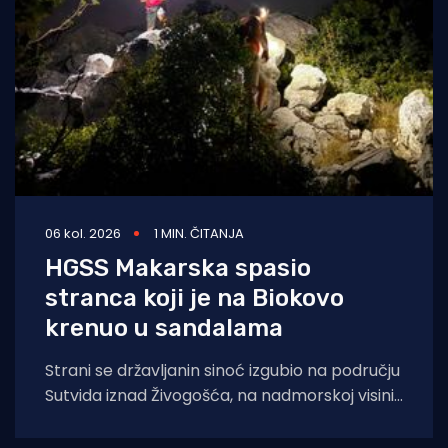
06 kol. 2026
1 MIN. ČITANJA
HGSS Makarska spasio
stranca koji je na Biokovo
krenuo u sandalama
Strani se državljanin sinoć izgubio na području
Sutvida iznad Živogošća, na nadmorskoj visini
od oko 1.050 metara. Muškarac je