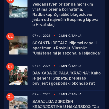
Veličanstven prizor na morskim
vratima prema Kornatima:
Nadbiskup Zgrablić blagoslovio
jedan od najvećih Gospinog kipova
u Hrvatskoj
07 kol. 2026
2 MIN. ČITANJA
ŠOKANTNI DETALJI Nijemci zapalili
apartman u Rovinju. Vlasnik:
"Uništena mi je sezona, a i sljedeća"
07 kol. 2026
3 MIN. ČITANJA
DAN KADA JE PALA "KRAJINA": Kako
je general Stipetić prepisao
povijest i gospodski okončao rat
07 kol. 2026
2 MIN. ČITANJA
SARAJLIJA ZGROŽEN
KRAJNJOSTIMA U MAKARSKOJ: "Ja