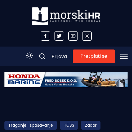
Pretplati se
Prijava
Početna
Morski plus
Morski TV
Obala
Traganje i spašavanje
HGSS
Zadar
Otoci