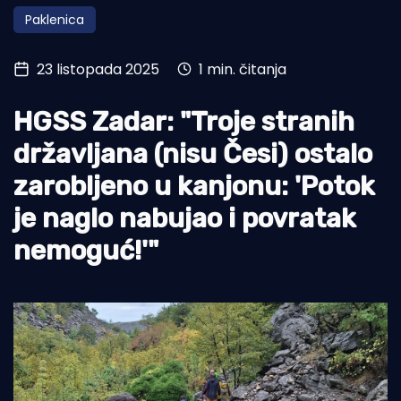
Paklenica
Turizam i nautika
Pomorstvo
23 listopada 2025
1 min. čitanja
Ribolov
HGSS Zadar: "Troje stranih
Ekologija
državljana (nisu Česi) ostalo
Tradicija i kultura
zarobljeno u kanjonu: 'Potok
je naglo nabujao i povratak
nemoguć!'"