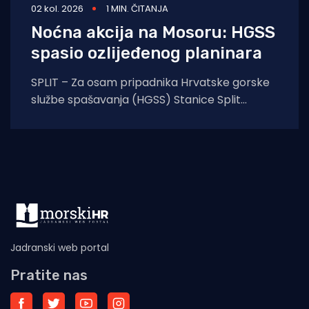
02 kol. 2026
1 MIN. ČITANJA
Noćna akcija na Mosoru: HGSS
spasio ozlijeđenog planinara
SPLIT – Za osam pripadnika Hrvatske gorske
službe spašavanja (HGSS) Stanice Split
protekla noć protekla je u znaku još jedne
uspješne
Jadranski web portal
Pratite nas