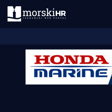
Početna
Morski plus
Morski TV
Obala
Otoci
Turizam i nautika