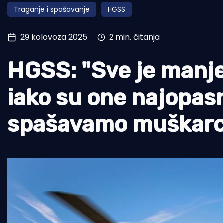
Traganje i spašavanje
HGSS
Pomorstvo
Ribolov
29 kolovoza 2025
2 min. čitanja
Ekologija
HGSS: "Sve je manje
Tradicija i kultura
iako su one najopas
spašavamo muškarc