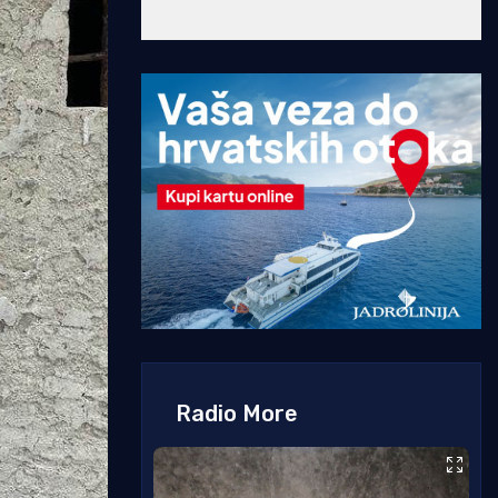
Radio More