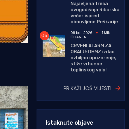
Najavljena treća
ovogodišnja Ribarska
večer ispred
obnovljene Peškarije
08 kol. 2026
1 MIN.
ČITANJA
CRVENI ALARM ZA
OBALU: DHMZ izdao
ozbiljno upozorenje,
stiže vrhunac
toplinskog vala!
PRIKAŽI JOŠ VIJESTI
Istaknute objave