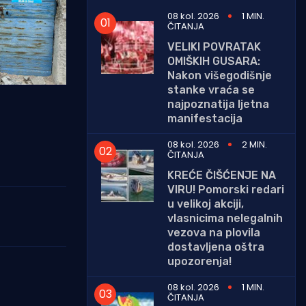
08 kol. 2026
1 MIN.
ČITANJA
VELIKI POVRATAK
OMIŠKIH GUSARA:
Nakon višegodišnje
stanke vraća se
najpoznatija ljetna
manifestacija
08 kol. 2026
2 MIN.
ČITANJA
KREĆE ČIŠĆENJE NA
VIRU! Pomorski redari
u velikoj akciji,
vlasnicima nelegalnih
vezova na plovila
dostavljena oštra
upozorenja!
08 kol. 2026
1 MIN.
ČITANJA