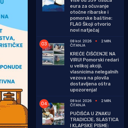
Više od 339 tisuća
eura za očuvanje
otočne ribarske i
pomorske baštine:
FLAG Škoji otvorio
novi natječaj
08 kol. 2026
2 MIN.
ČITANJA
KREĆE ČIŠĆENJE NA
VIRU! Pomorski redari
u velikoj akciji,
vlasnicima nelegalnih
vezova na plovila
dostavljena oštra
upozorenja!
08 kol. 2026
2 MIN.
ČITANJA
PUČIŠĆA U ZNAKU
TRADICIJE, SLASTICA
I KLAPSKE PISME: