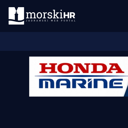
Početna
Morski plus
Morski TV
Obala
Otoci
Turizam i nautika