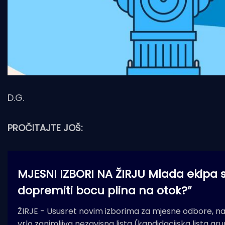
D.G.
PROČITAJTE JOŠ:
MJESNI IZBORI NA ŽIRJU Mlada ekipa s
dopremiti bocu plina na otok?”
ŽIRJE - Ususret novim izborima za mjesne odbore, na 
vrlo zanimljiva nezavisna lista (kandidacijska lista 