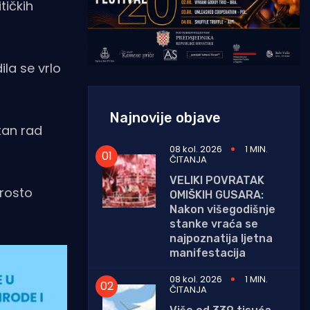
tičkih
ila se vrlo
Najnovije objave
tan rad
08 kol. 2026
1 MIN.
ČITANJA
VELIKI POVRATAK
prosto
OMIŠKIH GUSARA:
Nakon višegodišnje
stanke vraća se
najpoznatija ljetna
manifestacija
08 kol. 2026
1 MIN.
ČITANJA