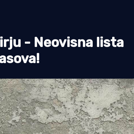
rju - Neovisna lista
lasova!