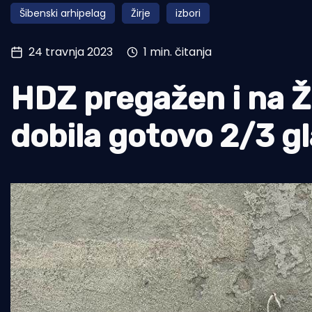
Šibenski arhipelag
Žirje
izbori
Pomorstvo
Ribolov
24 travnja 2023
1 min. čitanja
Ekologija
HDZ pregažen i na Ži
Tradicija i kultura
dobila gotovo 2/3 g