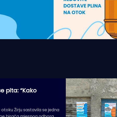
e pita: “Kako
otoku Žirju sastavila se jedna
grupe birača mjesnog odbora