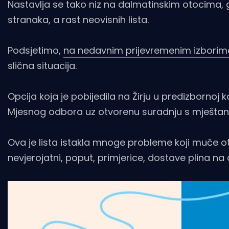
Nastavlja se tako niz na dalmatinskim otocima, g
stranaka, a rast neovisnih lista.
Podsjetimo,
na nedavnim prijevremenim izborima 
slična situacija.
Opcija koja je pobijedila na Žirju u predizbornoj
Mjesnog odbora uz otvorenu suradnju s mještanima
Ova je lista istakla mnoge probleme koji muče 
nevjerojatni, poput, primjerice, dostave plina na 