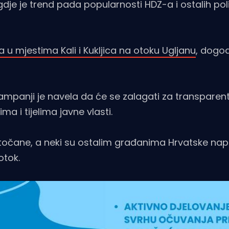
dje je trend pada popularnosti HDZ-a i ostalih poli
u mjestima Kali i Kukljica na otoku Ugljanu
, dogod
 kampanji je navela da će se zalagati za transparen
 i tijelima javne vlasti.
otočane, a neki su ostalim građanima Hrvatske na
otok.