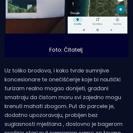
Foto: Čitatelj
Uz toliko brodova, i kako tvrde sumnjive
koncesionare te onečišćenje koje bi nautički
turizam realno mogao donijeti, građani
smatraju da čistom moru svi zajedno mogu
krenuti mahati zbogom. Put do parcele je,
dodatno upozoravaju, probijen bez
suglasnosti mještana , doslovno je bagerom
proširio stari put namjenjen samo za tovare