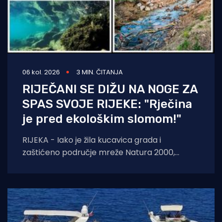
06 kol. 2026
3 MIN. ČITANJA
RIJEČANI SE DIŽU NA NOGE ZA
SPAS SVOJE RIJEKE: "Rječina
je pred ekološkim slomom!"
RIJEKA - Iako je žila kucavica grada i
zaštićeno područje mreže Natura 2000,
Rječina se sustavno uništava i pretvara u
odvodni