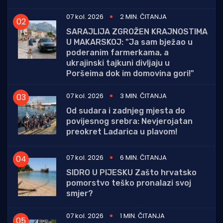
07 kol. 2026
2 MIN. ČITANJA
SARAJLIJA ZGROŽEN KRAJNOSTIMA
U MAKARSKOJ: "Ja sam bježao u
poderanim farmerkama, a
ukrajinski tajkuni divljaju u
Poršeima dok im domovina gori!"
07 kol. 2026
3 MIN. ČITANJA
Od sudara i zadnjeg mjesta do
povijesnog srebra: Nevjerojatan
preokret Lađarica u plavom!
07 kol. 2026
6 MIN. ČITANJA
SIDRO U PIJESKU Zašto hrvatsko
pomorstvo teško pronalazi svoj
smjer?
07 kol. 2026
1 MIN. ČITANJA