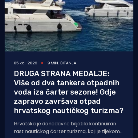
05 kol. 2026
9 MIN. ČITANJA
DRUGA STRANA MEDALJE:
Više od dva tankera otpadnih
voda iza čarter sezone! Gdje
zapravo završava otpad
hrvatskog nautičkog turizma?
Hrvatska je donedavno bilježila kontinuiran
rast nautičkog čarter turizma, koji je tijekom