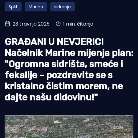
Split
Marina
sidrenje
Turizam i nautika
Pomorstvo
23 travnja 2025
1 min. čitanja
Ribolov
GRAĐANI U NEVJERICI
Ekologija
Načelnik Marine mijenja plan:
Tradicija i kultura
"Ogromna sidrišta, smeće i
fekalije - pozdravite se s
kristalno čistim morem, ne
dajte našu didovinu!"