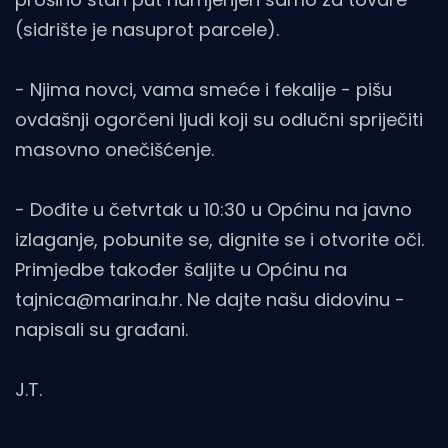
(sidrište je nasuprot parcele).
- Njima novci, vama smeće i fekalije - pišu
ovdašnji ogorčeni ljudi koji su odlučni spriječiti
masovno onečišćenje.
- Dođite u četvrtak u 10:30 u Općinu na javno
izlaganje, pobunite se, dignite se i otvorite oči.
Primjedbe također šaljite u Općinu na
tajnica@marina.hr. Ne dajte našu didovinu -
napisali su građani.
J.T.