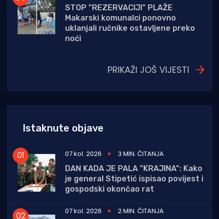
STOP "REZERVACIJI" PLAŽE
Makarski komunalci ponovno
uklanjali ručnike ostavljene preko
noći
PRIKAŽI JOŠ VIJESTI
Istaknute objave
07 kol. 2026
3 MIN. ČITANJA
DAN KADA JE PALA "KRAJINA": Kako
je general Stipetić ispisao povijest i
gospodski okončao rat
07 kol. 2026
2 MIN. ČITANJA