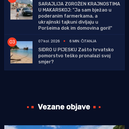
SARAJLIJA ZGROŽEN KRAJNOSTIMA
U MAKARSKOJ: "Ja sam bježao u
poderanim farmerkama, a
ukrajinski tajkuni divljaju u
Poršeima dok im domovina gori!"
07 kol. 2026
6 MIN. ČITANJA
SIDRO U PIJESKU Zašto hrvatsko
pomorstvo teško pronalazi svoj
smjer?
Vezane objave