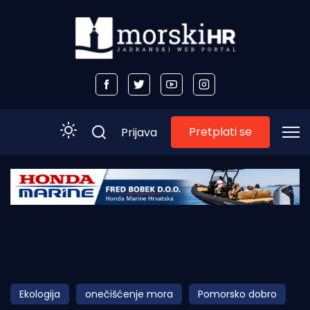
Pretplati se
Prijava
Početna
Morski plus
Morski TV
Obala
Ekologija
onečišćenje mora
Pomorsko dobro
Otoci