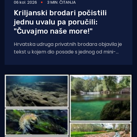
06 kol. 2026
3 MIN. ČITANJA
Kriljanski brodari počistili
jednu uvalu pa poručili:
"Čuvajmo naše more!"
Hrvatska udruga privatnih brodara objavila je
tekst u kojem dio posade s jednog od mini-
kruzera čisti jednu od uvala