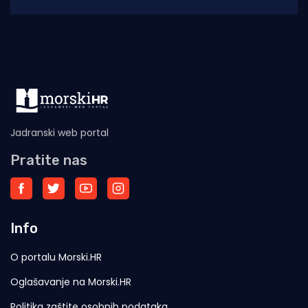
2025. godine (siječanj–studeni) prema
podacima Ministarstva pomorstva,
Jadranski web portal
Pratite nas
Info
O portalu Morski.HR
Oglašavanje na Morski.HR
Politika zaštite osobnih podataka