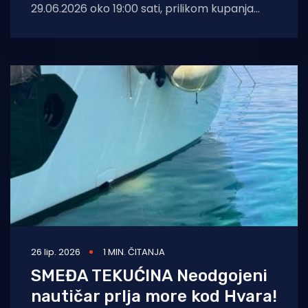
29.06.2026 oko 19:00 sati, prilikom kupanja
nedaleko od otočića Salamun
26 lip. 2026
1 MIN. ČITANJA
SMEĐA TEKUĆINA Neodgojeni
nautičar prlja more kod Hvara!