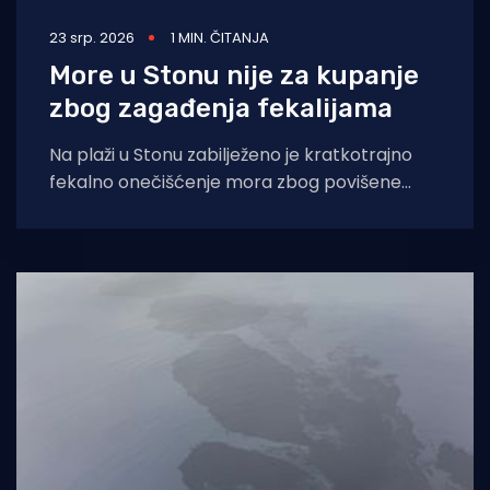
23 srp. 2026
1 MIN. ČITANJA
More u Stonu nije za kupanje
zbog zagađenja fekalijama
Na plaži u Stonu zabilježeno je kratkotrajno
fekalno onečišćenje mora zbog povišene
koncentracije bakterije Escherichia coli te se
do daljnjega