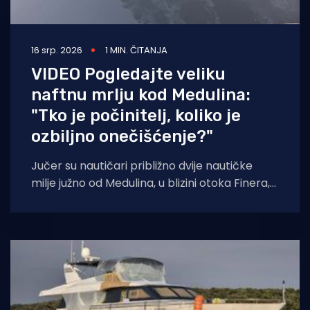
16 srp. 2026
1 MIN. ČITANJA
VIDEO Pogledajte veliku
naftnu mrlju kod Medulina:
"Tko je počinitelj, koliko je
ozbiljno onečišćenje?"
Jučer su nautičari približno dvije nautičke
milje južno od Medulina, u blizini otoka Finera,
primijetili izrazito intenzivan miris nafte. Na