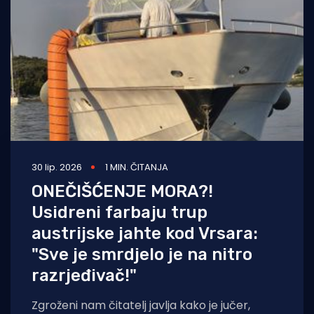
30 lip. 2026
1 MIN. ČITANJA
ONEČIŠĆENJE MORA?!
Usidreni farbaju trup
austrijske jahte kod Vrsara:
"Sve je smrdjelo je na nitro
razrjeđivač!"
Zgroženi nam čitatelj javlja kako je jučer,