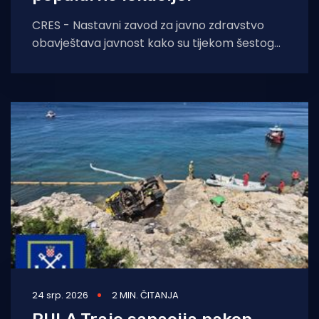
CRES - Nastavni zavod za javno zdravstvo
obavještava javnost kako su tijekom šestog
redovitog ispitivanja kakvoće mora za
kupanje, analizom uzoraka
24 srp. 2026
2 MIN. ČITANJA