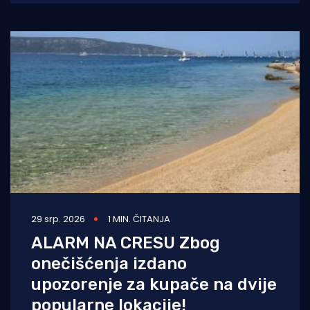
korčulanskoj plaži Bilin žal. Zbog
29 srp. 2026
1 MIN. ČITANJA
ALARM NA CRESU Zbog
onečišćenja izdano
upozorenje za kupače na dvije
popularne lokacije!