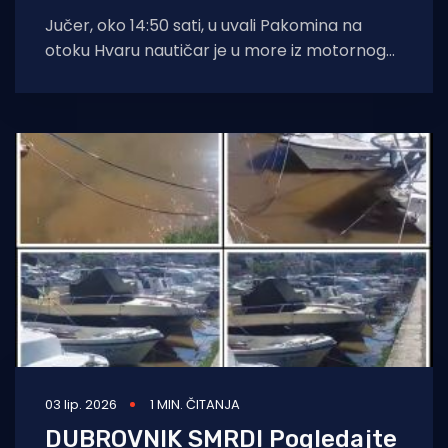
Jučer, oko 14:50 sati, u uvali Pakomina na
otoku Hvaru nautičar je u more iz motornog
plovila koje je
03 lip. 2026
1 MIN. ČITANJA
DUBROVNIK SMRDI Pogledajte