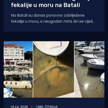
fekalije u moru na Batali
Na Batali su danas ponovno zabilježene
fekalije u moru, a neugodan miris širi se cijelim
područjem. Dok se grad priprema
14 svi. 2026
1 MIN. ČITANJA