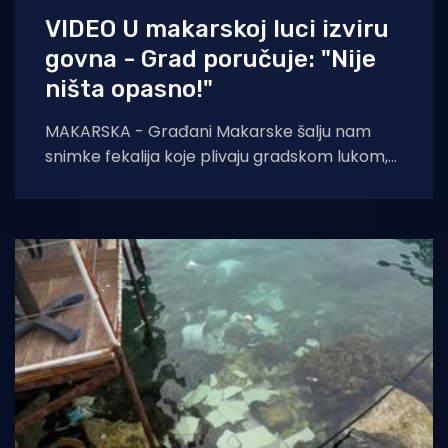
VIDEO U makarskoj luci izviru
govna - Grad poručuje: "Nije
ništa opasno!"
MAKARSKA - Građani Makarske šalju nam
snimke fekalija koje plivaju gradskom lukom,
pišu o neugodnim mirisima koji se šire i
zabrinutosti