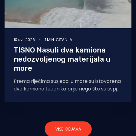
10 svi. 2026
1 MIN. ČITANJA
TISNO Nasuli dva kamiona
nedozvoljenog materijala u
more
Prema riječima susjeda, u more su istovarena
dva kamiona tucanika prije nego što su uspjeli
saznati tko izvodi radove ili
VIŠE OBJAVA