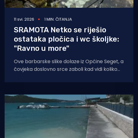
11 svi. 2026
1 MIN. ČITANJA
SRAMOTA Netko se riješio
ostataka pločica i wc školjke:
"Ravno u more"
Ove barbarske slike dolaze iz Općine Seget, a
čovjeka doslovno srce zaboli kad vidi koliko
primitivizma i zločina prema okolišu