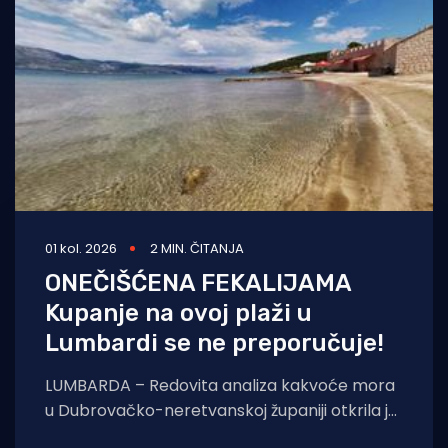
Turizam i nautika
Pomorstvo
Ribolov
Ekologija
Tradicija i kultura
01 kol. 2026
2 MIN. ČITANJA
ONEČIŠĆENA FEKALIJAMA
Kupanje na ovoj plaži u
Lumbardi se ne preporučuje!
LUMBARDA – Redovita analiza kakvoće mora
u Dubrovačko-neretvanskoj županiji otkrila je
fekalno onečišćenje na popularnoj