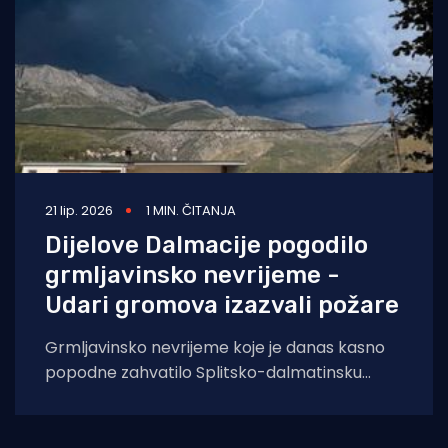
21 lip. 2026
1 MIN. ČITANJA
Dijelove Dalmacije pogodilo
grmljavinsko nevrijeme -
Udari gromova izazvali požare
Grmljavinsko nevrijeme koje je danas kasno
popodne zahvatilo Splitsko-dalmatinsku
županiju izazvalo je čak četiri požara, kod
Vrgorca, u Tugarama,