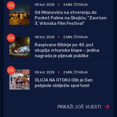
06 kol. 2026
3 MIN. ČITANJA
Od Milanovića na otvorenju do
Pocket Palme na Škojiću: "Završen
3. Vrboska Film Festival"
06 kol. 2026
2 MIN. ČITANJA
Raspivano Bibinje po 45. put
okuplja vrhunske klape – jedina
nagrada je pljesak publike
06 kol. 2026
2 MIN. ČITANJA
OLUJA NA OTOKU Olib je Dan
pobjede obilježio sportom!
PRIKAŽI JOŠ VIJESTI