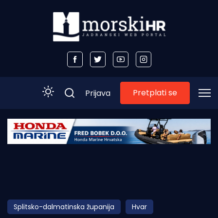
Pretplati se
Prijava
Početna
Morski plus
Morski TV
Obala
Splitsko-dalmatinska županija
Hvar
Otoci