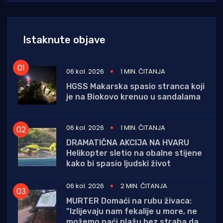
Istaknute objave
06 kol. 2026
1 MIN. ČITANJA
HGSS Makarska spasio stranca koji
je na Biokovo krenuo u sandalama
06 kol. 2026
1 MIN. ČITANJA
DRAMATIČNA AKCIJA NA HVARU
Helikopter sletio na obalne stijene
kako bi spasio ljudski život
06 kol. 2026
2 MIN. ČITANJA
MURTER Domaći na rubu živaca:
"Izlijevaju nam fekalije u more, ne
možemo naći plažu bez straha da