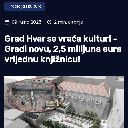
Tradicija i kultura
Turizam i nautika
Pomorstvo
09 rujna 2025
2 min. čitanja
Ribolov
Grad Hvar se vraća kulturi -
Ekologija
Gradi novu, 2,5 milijuna eura
Tradicija i kultura
vrijednu knjižnicu!