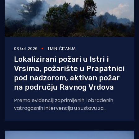
03 kol. 2026
1 MIN. ČITANJA
Lokalizirani požari u Istri i
Vrsima, požarište u Prapatnici
pod nadzorom, aktivan požar
na području Ravnog Vrdova
Prema evidenciji zaprimljenih i obrađenih
vatrogasnih intervencija u sustavu za
upravljanje vatrogasnim intervencijama, u
navedenom razdoblju zabilježena je 131
vatrogasna