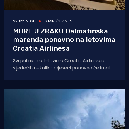
22 srp. 2026
3 MIN. ČITANJA
MORE U ZRAKU Dalmatinska
marenda ponovno na letovima
Croatia Airlinesa
Svi putnici na letovima Croatia Airlinesa u
sljedećih nekoliko mjeseci ponovno će imati
priliku kušati autentične dalmatinske delicije u
sklopu