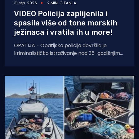
31 srp. 2026
2 MIN. ČITANJA
VIDEO Policija zaplijenila i
spasila više od tone morskih
ježinaca i vratila ih u more!
OPATIJA - Opatijska policija dovršila je
kriminalističko istraživanje nad 35-godišnjim
hrvatskim državljaninom koji je uhvaćen u
pokušaju krijumčarenja više od