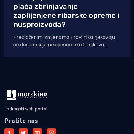
plaća zbrinjavanje
zaplijenjene ribarske opreme i
nusproizvoda?
Predloženim izmjenama Pravilnika rješavaju
se dosadašnje nejasnoće oko troškova
zbrinjavanja otpadnog ribolovnog alata i
nusproizvoda nakon počinjenih prekršaja.
Uskoro stupaju
Jadranski web portal
Pratite nas