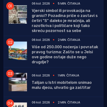
06 kol. 2026
5 MIN. ČITANJA
Vjerski simbol ili provokacija na
granici? Pozadina priče o zastavi s
četiri "S" daleko je mračnija, ali
razotkriva i političare koji tako
skreću pozornost sa sebe
06 kol. 2026
2 MIN. ČITANJA
Više od 250.000 noćenja i povratak
pravog turizma: Zašto se u Jelsi
ove godine ostaje duže nego
drugdje?
06 kol. 2026
1 MIN. ČITANJA
Talijan u Istri mobitelom snimao
malu djecu, uhvatio ga zaštitar
06 kol. 2026
2 MIN. ČITANJA