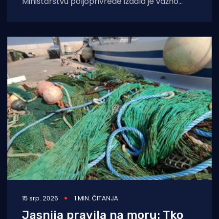
Ministarstvu poljoprivrede izdala je važno
priopćenje za sve vlasnike plovila i ribare s
područja Istre.
15 srp. 2026
1 MIN. ČITANJA
Jasnija pravila na moru: Tko