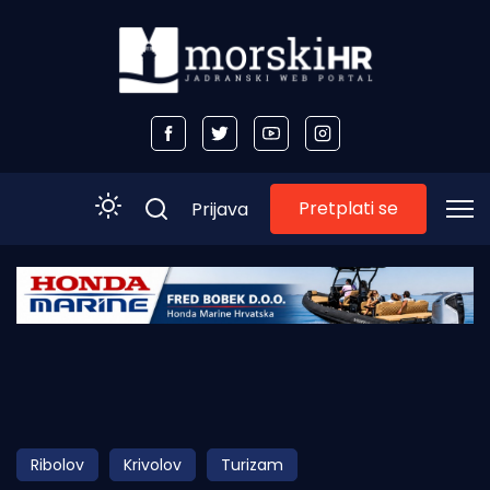
Pretplati se
Prijava
Početna
Morski plus
Morski TV
Obala
Ribolov
Krivolov
Turizam
Otoci