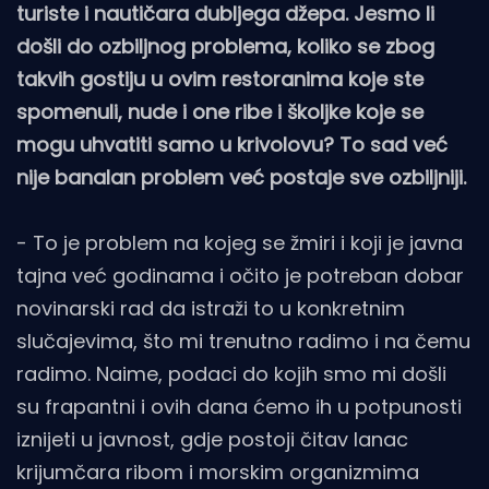
turiste i nautičara dubljega džepa. Jesmo li
došli do ozbiljnog problema, koliko se zbog
takvih gostiju u ovim restoranima koje ste
spomenuli, nude i one ribe i školjke koje se
mogu uhvatiti samo u krivolovu? To sad već
nije banalan problem već postaje sve ozbiljniji.
- To je problem na kojeg se žmiri i koji je javna
tajna već godinama i očito je potreban dobar
novinarski rad da istraži to u konkretnim
slučajevima, što mi trenutno radimo i na čemu
radimo. Naime, podaci do kojih smo mi došli
su frapantni i ovih dana ćemo ih u potpunosti
iznijeti u javnost, gdje postoji čitav lanac
krijumčara ribom i morskim organizmima