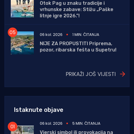
Otok Pag u znaku tradicije i
vrhunske zabave: Stižu „Paške
litnje igre 2026.”!
06 kol. 2026
1 MIN. ČITANJA
NIJE ZA PROPUSTITI Priprema,
pozor, ribarska fešta u Supetru!
PRIKAŽI JOŠ VIJESTI
Istaknute objave
06 kol. 2026
5 MIN. ČITANJA
Vjerski simbol ili provokacija na