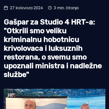
27 kolovoza 2024
3 min. čitanja
Turizam i nautika
Pomorstvo
Gašpar za Studio 4 HRT-a:
Ribolov
"Otkrili smo veliku
kriminalnu hobotnicu
Ekologija
krivolovaca i luksuznih
Tradicija i kultura
restorana, o svemu smo
upoznali ministra i nadležne
službe"