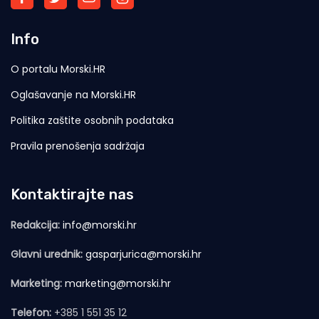
Info
O portalu Morski.HR
Oglašavanje na Morski.HR
Politika zaštite osobnih podataka
Pravila prenošenja sadržaja
Kontaktirajte nas
Redakcija:
info@morski.hr
Glavni urednik:
gasparjurica@morski.hr
Marketing:
marketing@morski.hr
Telefon:
+385 1 551 35 12