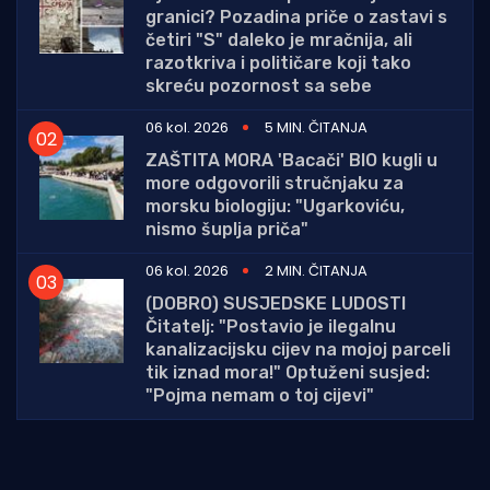
granici? Pozadina priče o zastavi s
četiri "S" daleko je mračnija, ali
razotkriva i političare koji tako
skreću pozornost sa sebe
06 kol. 2026
5 MIN. ČITANJA
ZAŠTITA MORA 'Bacači' BIO kugli u
more odgovorili stručnjaku za
morsku biologiju: "Ugarkoviću,
nismo šuplja priča"
06 kol. 2026
2 MIN. ČITANJA
(DOBRO) SUSJEDSKE LUDOSTI
Čitatelj: "Postavio je ilegalnu
kanalizacijsku cijev na mojoj parceli
tik iznad mora!" Optuženi susjed:
"Pojma nemam o toj cijevi"