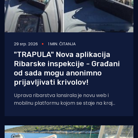
29 srp. 2026
1 MIN. ČITANJA
"TRAPULA" Nova aplikacija
Ribarske inspekcije - Građani
od sada mogu anonimno
prijavljivati krivolov!
Uprava ribarstva lansirala je novu web i
mobilnu platformu kojom se staje na kraj
nelegalnom ribolovu. Prijava sumnjivih
aktivnosti sada