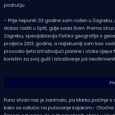
području.
– Prije nepunih 33 godine sam rođen u Zagrebu, 
došao raditi u Split, gdje sada živim. Prema st
Zagrebu, specijalizacija Fizička geografija s g
proljeća 2013. godine, a najiskusniji sam kao vo
provodio ljeta istraživajući planine i otoke Lije
koristim za svoj gušt i istraživanje još neotkrive
Ph
Puno stvari nas je zanimalo, pa Marko počinje s c
kako se odlučio na putovanje kajakom.- Otočna O