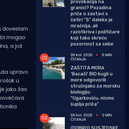
provokacija na
granici? Pozadina
priče o zastavi s
četiri "S" daleko je
mračnija, ali
om doveslam
razotkriva i političare
e bi mogao
koji tako skreću
pozornost sa sebe
ina, a još
06 kol. 2026
5 MIN.
ČITANJA
ZAŠTITA MORA
 duša upravo
'Bacači' BIO kugli u
trošak u
more odgovorili
stručnjaku za morsku
je jako žao
biologiju:
e povećava
"Ugarkoviću, nismo
šuplja priča"
tionika
06 kol. 2026
2 MIN.
ČITANJA
(DOBRO) SUSJEDSKE