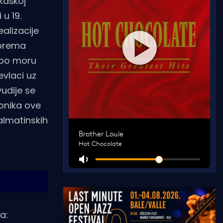
kaškoj
 u 19.
alizacije
 prema
a po moru
evlaci uz
vudije se
ionika ove
dalmatinskih
a: