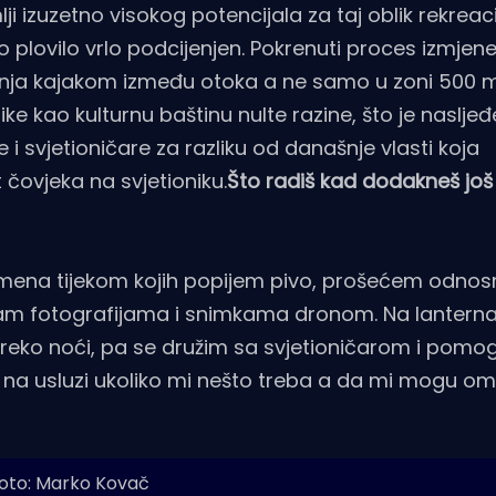
izuzetno visokog potencijala za taj oblik rekreacije
 plovilo vrlo podcijenjen. Pokrenuti proces izmjene
anja kajakom između otoka a ne samo u zoni 500 
ike kao kulturnu baštinu nulte razine, što je naslje
e i svjetioničare za razliku od današnje vlasti koja
čovjeka na svjetioniku.
Što radiš kad dodakneš još
ena tijekom kojih popijem pivo, prošećem odnosn
iram fotografijama i snimkama dronom. Na lanter
eko noći, pa se družim sa svjetioničarom i pom
 na usluzi ukoliko mi nešto treba a da mi mogu om
oto: Marko Kovač