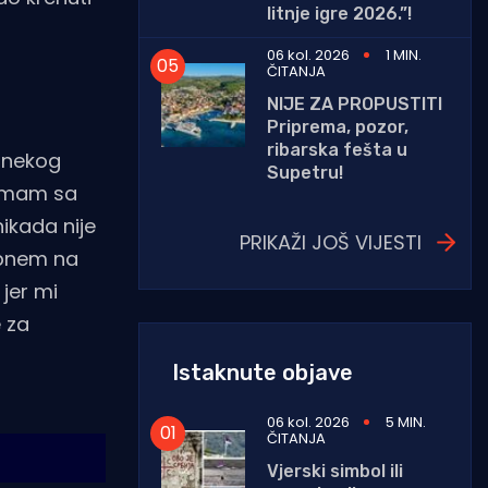
litnje igre 2026.”!
06 kol. 2026
1 MIN.
ČITANJA
NIJE ZA PROPUSTITI
Priprema, pozor,
ribarska fešta u
d nekog
Supetru!
 imam sa
ikada nije
PRIKAŽI JOŠ VIJESTI
apnem na
jer mi
e za
Istaknute objave
06 kol. 2026
5 MIN.
ČITANJA
Vjerski simbol ili