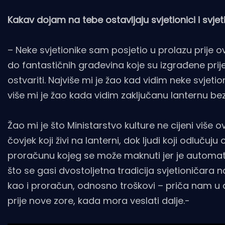
Kakav dojam na tebe ostavljaju svjetionici i svjet
– Neke svjetionike sam posjetio u prolazu prije
do fantastičnih građevina koje su izgrađene prij
ostvariti. Najviše mi je žao kad vidim neke svjeti
više mi je žao kada vidim zaključanu lanternu bez
Žao mi je što Ministarstvo kulture ne cijeni više
čovjek koji živi na lanterni, dok ljudi koji odluču
proračunu kojeg se može maknuti jer je automati
što se gasi dvostoljetna tradicija svjetioničar
kao i proračun, odnosno troškovi – priča nam 
prije nove zore, kada mora veslati dalje.-