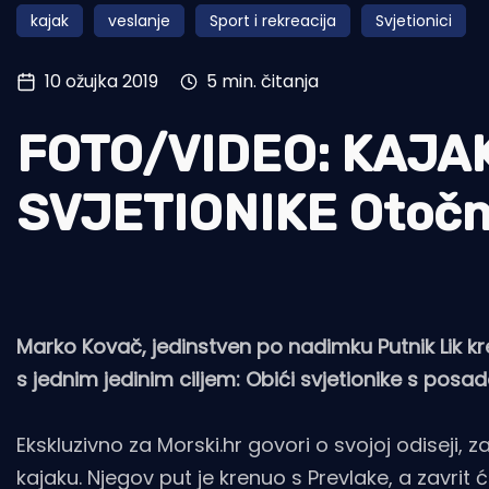
kajak
veslanje
Sport i rekreacija
Svjetionici
Pomorstvo
Ribolov
10 ožujka 2019
5 min. čitanja
Ekologija
FOTO/VIDEO: KAJA
Tradicija i kultura
SVJETIONIKE Otočna
Marko Kovač, jedinstven po nadimku Putnik Lik k
s jednim jedinim ciljem: Obići svjetionike s posa
Ekskluzivno za Morski.hr govori o svojoj odiseji, 
kajaku. Njegov put je krenuo s Prevlake, a zavrit