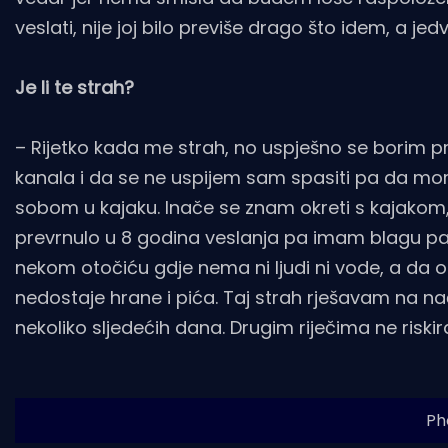
veslati, nije joj bilo previše drago što idem, a 
Je li te strah?
– Rijetko kada me strah, no uspješno se borim p
kanala i da se ne uspijem sam spasiti pa da mo
sobom u kajaku. Inače se znam okreti s kajakom, t
prevrnulo u 8 godina veslanja pa imam blagu pa
nekom otočiću gdje nema ni ljudi ni vode, a d
nedostaje hrane i pića. Taj strah rješavam na nač
nekoliko sljedećih dana. Drugim riječima ne riskir
Ph