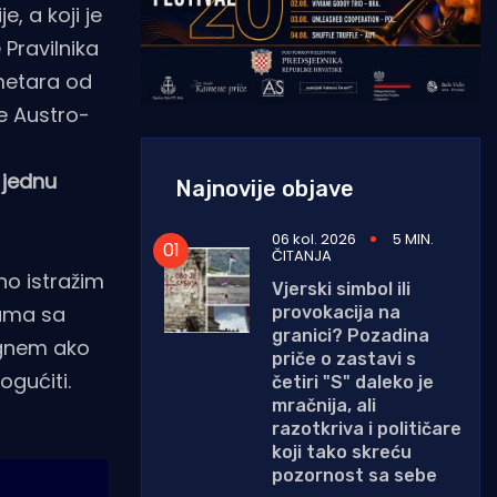
, a koji je
 Pravilnika
metara od
đe Austro-
 jednu
Najnovije objave
06 kol. 2026
5 MIN.
ČITANJA
o istražim
Vjerski simbol ili
nama sa
provokacija na
granici? Pozadina
ognem ako
priče o zastavi s
ogućiti.
četiri "S" daleko je
mračnija, ali
razotkriva i političare
koji tako skreću
pozornost sa sebe