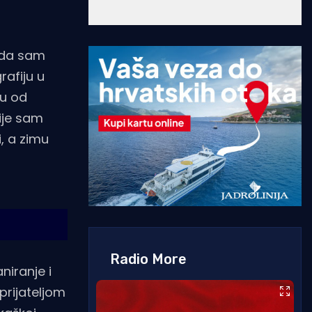
kada sam
rafiju u
mu od
ije sam
i, a zimu
Radio More
niranje i
prijateljom