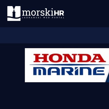
Početna
Morski plus
Morski TV
Obala
Otoci
Turizam i nautika