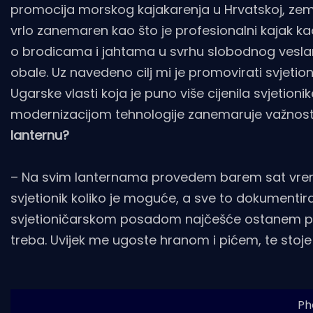
promocija morskog kajakarenja u Hrvatskoj, zemlji 
vrlo zanemaren kao što je profesionalni kajak kao
o brodicama i jahtama u svrhu slobodnog vesl
obale. Uz navedeno cilj mi je promovirati svjetion
Ugarske vlasti koja je puno više cijenila svjetionik
modernizacijom tehnologije zanemaruje važnost 
lanternu?
– Na svim lanternama provedem barem sat vrem
svjetionik koliko je moguće, a sve to dokument
svjetioničarskom posadom najčešće ostanem pr
treba. Uvijek me ugoste hranom i pićem, te stoje
Ph