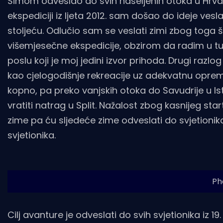
Šimom odveslao do svih naseljenih otoka u Hrvats
ekspediciji iz ljeta 2012. sam došao do ideje veslan
stoljeću. Odlučio sam se veslati zimi zbog toga
višemjesečne ekspedicije, obzirom da radim u 
poslu koji je moj jedini izvor prihoda. Drugi raz
kao cjelogodišnje rekreacije uz adekvatnu opremu.
kopno, pa preko vanjskih otoka do Savudrije u Istr
vratiti natrag u Split. Nažalost zbog kasnijeg sta
zime pa ću sljedeće zime odveslati do svjetionika
svjetionika.
Ph
Cilj avanture je odveslati do svih svjetionika iz 1