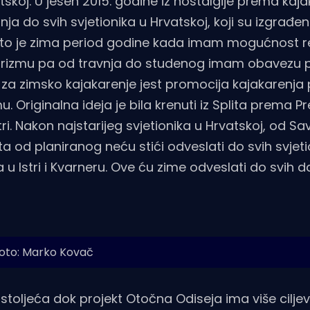
koj. U jesen 2015. godine iz nostalgije prema kaja
ja do svih svjetionika u Hrvatskoj, koji su izgrađeni
 što je zima period godine kada imam mogućnost re
turizmu pa od travnja do studenog imam obavezu
log za zimsko kajakarenje jest promocija kajakarenj
 Originalna ideja je bila krenuti iz Splita prema Pr
i. Nakon najstarijeg svjetionika u Hrvatskoj, od Sa
rta od planiranog neću stići odveslati do svih svjet
 u Istri i Kvarneru. Ove ću zime odveslati do svih 
oto: Marko Kovač
9. stoljeća dok projekt Otočna Odiseja ima više ciljev