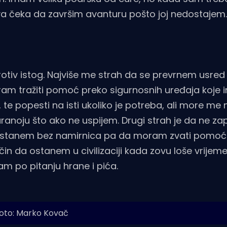
jedva čeka da završim avanturu pošto joj nedostajem.
rotiv istog. Najviše me strah da se prevrnem usre
ram tražiti pomoć preko sigurnosnih uređaja koje
e popesti na isti ukoliko je potreba, ali more me n
ranoju što ako ne uspijem. Drugi strah je da ne z
a ostanem bez namirnica pa da moram zvati pomoć 
in da ostanem u civilizaciji kada zovu loše vrijem
am po pitanju hrane i pića.
oto: Marko Kovač