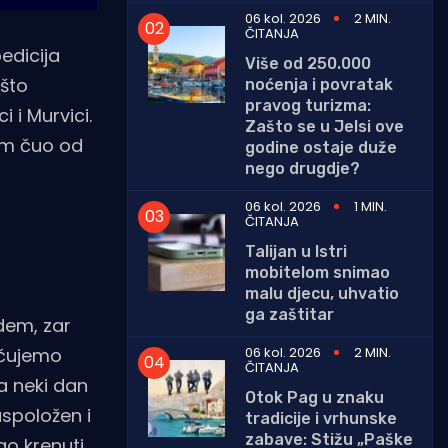
06 kol. 2026
2 MIN.
ČITANJA
edicija
Više od 250.000
ošto
noćenja i povratak
pravog turizma:
 i Murvici.
Zašto se u Jelsi ove
sam čuo od
godine ostaje duže
nego drugdje?
06 kol. 2026
1 MIN.
ČITANJA
Talijan u Istri
mobitelom snimao
malu djecu, uhvatio
ga zaštitar
idem, zar
06 kol. 2026
2 MIN.
 čujemo
ČITANJA
 a neki dan
Otok Pag u znaku
spoložen i
tradicije i vrhunske
zabave: Stižu „Paške
o krenuti