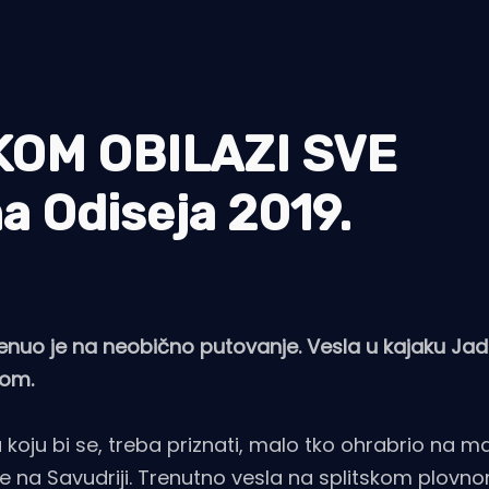
KOM OBILAZI SVE
 Odiseja 2019.
renuo je na neobično putovanje. Vesla u kajaku Ja
dom.
za koju bi se, treba priznati, malo tko ohrabrio na 
 će na Savudriji. Trenutno vesla na splitskom plovn