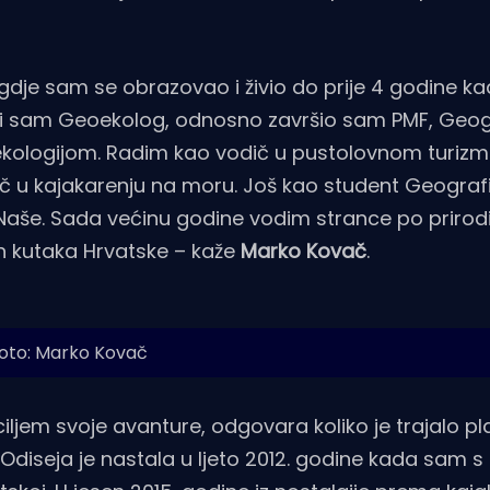
gdje sam se obrazovao i živio do prije 4 godine 
ruci sam Geoekolog, odnosno završio sam PMF, Geog
eoekologijom. Radim kao vodič u pustolovnom turiz
dič u kajakarenju na moru. Još kao student Geograf
pe Naše. Sada većinu godine vodim strance po prirod
nih kutaka Hrvatske – kaže
Marko Kovač
.
oto: Marko Kovač
iljem svoje avanture, odgovara koliko je trajalo pla
diseja je nastala u ljeto 2012. godine kada sam s 