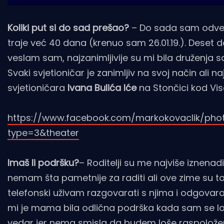
Koliki put si do sad prešao?
– Do sada sam odves
traje već 40 dana (krenuo sam 26.01.19.). Deset 
veslam sam, najzanimljivije su mi bila druženja sa 
Svaki svjetioničar je zanimljiv na svoj način ali n
svjetioničara
Ivana Bulića Iće
na Stončici kod Vis
https://www.facebook.com/markokovaclik/pho
type=3&theater
Imaš li podršku?
– Roditelji su me najviše iznenadi
nemam šta pametnije za raditi ali ove zime su t
telefonski uživam razgovarati s njima i odgovarati
mi je mama bila odlična podrška kada sam se l
vedar jer nema smisla da budem loše raspoložen