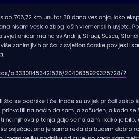
lao 706,72 km unutar 30 dana veslanja, iako eksp
dana nisam veslao zbog loših vremenskih uvjeta. P
svjetioničarima na sv.Andriji, Strugi, Sušcu, Stončici
ajviše zanimljivih priča iz svjetioničarske povijesti 
a.
tos/a.333011453421526/2040635929325728/?
li što se podrške tiče. Inače su uvijek pričali zašto 
o prihvatili na način da sam ja začuđen, a kada se
 na njihova pitanja gdje se nalazim i kako je bilo,
oše osječao, ona je samo rekla da budem dobro ra
. Imam veliku podršku od cure, no kada sam treba