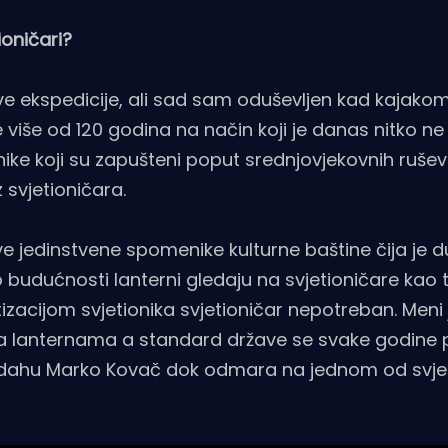
ioničari?
 ove ekspedicije, ali sad sam oduševljen kad kajak
e više od 120 godina na način koji je danas nitko n
onike koji su zapušteni poput srednjovjekovnih rušev
 svjetioničara.
 ove jedinstvene spomenike kulturne baštine čija je
ju o budućnosti lanterni gledaju na svjetioničare kao 
zacijom svjetionika svjetioničar nepotreban. Meni 
a na lanternama a standard države se svake godin
u dahu Marko Kovač dok odmara na jednom od svje