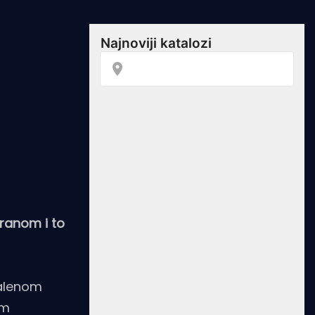
dranom i to
malenom
om