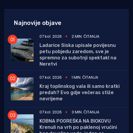
Najnovije objave
07 kol. 2026
2 MIN. ČITANJA
Lađarice Siska upisale povijesnu
petu pobjedu zaredom, sve je
spremno za subotnji spektakl na
Neretvi
07 kol. 2026
1 MIN. ČITANJA
Kraj toplinskog vala ili samo kratki
predah? Evo gdje večeras stiže
nevrijeme
07 kol. 2026
3 MIN. ČITANJA
KOBNA POGREŠKA NA BIOKOVU
Krenuli na vrh po paklenoj vrućini