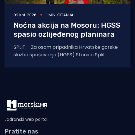
02 kol. 2026
1 MIN. ČITANJA
Noćna akcija na Mosoru: HGSS
spasio ozlijeđenog planinara
SPLIT – Za osam pripadnika Hrvatske gorske
službe spašavanja (HGSS) Stanice Split
protekla noć protekla je u znaku još jedne
uspješne
Jadranski web portal
Pratite nas