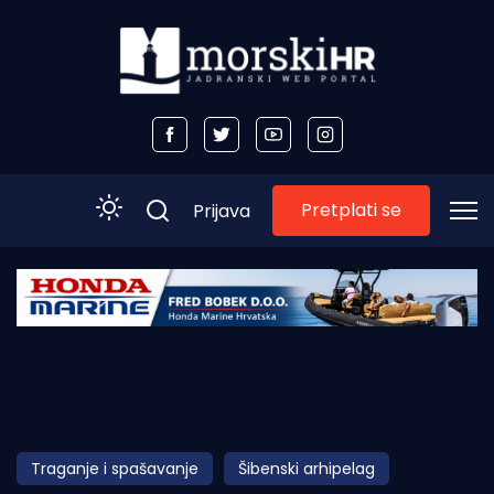
Pretplati se
Prijava
Početna
Morski plus
Morski TV
Obala
Traganje i spašavanje
Šibenski arhipelag
Otoci