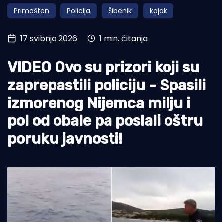
Primošten
Policija
Šibenik
kajak
Turizam i nautika
Pomorstvo
17 svibnja 2026
1 min. čitanja
Ribolov
VIDEO Ovo su prizori koji su
Ekologija
zaprepastili policiju - Spasili
Tradicija i kultura
izmorenog Nijemca milju i
pol od obale pa poslali oštru
poruku javnosti!