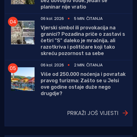
bez dovoljno vode, jedan se
planinar nije vratio
06 kol. 2026
5 MIN. ČITANJA
Vjerski simbol ili provokacija na
granici? Pozadina priče o zastavi s
četiri "S" daleko je mračnija, ali
razotkriva i političare koji tako
skreću pozornost sa sebe
06 kol. 2026
2 MIN. ČITANJA
Više od 250.000 noćenja i povratak
pravog turizma: Zašto se u Jelsi
ove godine ostaje duže nego
drugdje?
PRIKAŽI JOŠ VIJESTI