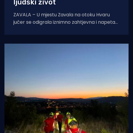
ljudski život
ZAVALA – U mjestu Zavala na otoku Hvaru
jučer se odigrala iznimno zahtjevna i napeta
intervencija hitne medicinske službe.
Zahvaljujući nevjerojatnoj