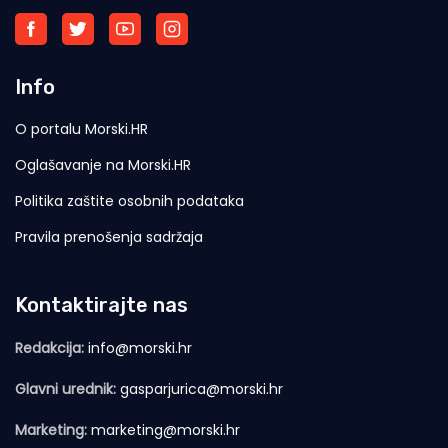
Info
O portalu Morski.HR
Oglašavanje na Morski.HR
Politika zaštite osobnih podataka
Pravila prenošenja sadržaja
Kontaktirajte nas
Redakcija:
info@morski.hr
Glavni urednik:
gasparjurica@morski.hr
Marketing:
marketing@morski.hr