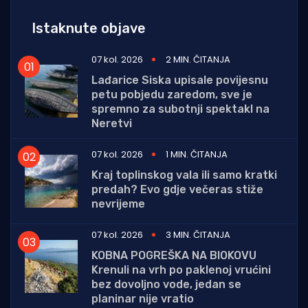
Istaknute objave
07 kol. 2026
2 MIN. ČITANJA
Lađarice Siska upisale povijesnu
petu pobjedu zaredom, sve je
spremno za subotnji spektakl na
Neretvi
07 kol. 2026
1 MIN. ČITANJA
Kraj toplinskog vala ili samo kratki
predah? Evo gdje večeras stiže
nevrijeme
07 kol. 2026
3 MIN. ČITANJA
KOBNA POGREŠKA NA BIOKOVU
Krenuli na vrh po paklenoj vrućini
bez dovoljno vode, jedan se
planinar nije vratio