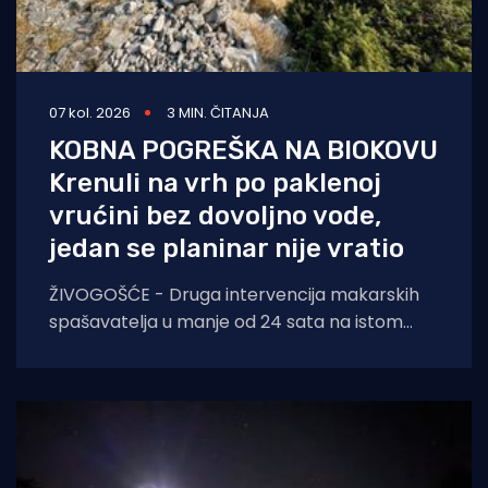
07 kol. 2026
3 MIN. ČITANJA
KOBNA POGREŠKA NA BIOKOVU
Krenuli na vrh po paklenoj
vrućini bez dovoljno vode,
jedan se planinar nije vratio
ŽIVOGOŠĆE - Druga intervencija makarskih
spašavatelja u manje od 24 sata na istom
lokalitetu završila je kobno. HGSS ponovno
apelira na