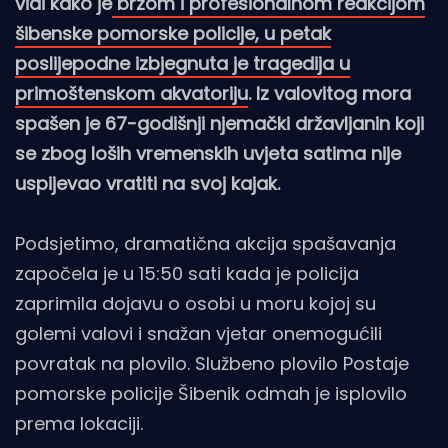
vidi kako je
brzom i profesionalnom reakcijom
šibenske pomorske policije, u petak
poslijepodne izbjegnuta je tragedija u
primoštenskom akvatoriju
. Iz valovitog mora
spašen je 67-godišnji njemački državljanin koji
se zbog loših vremenskih uvjeta satima nije
uspijevao vratiti na svoj kajak.
Podsjetimo, dramatična akcija spašavanja
započela je u 15:50 sati kada je policija
zaprimila dojavu o osobi u moru kojoj su
golemi valovi i snažan vjetar onemogućili
povratak na plovilo. Službeno plovilo Postaje
pomorske policije Šibenik odmah je isplovilo
prema lokaciji.