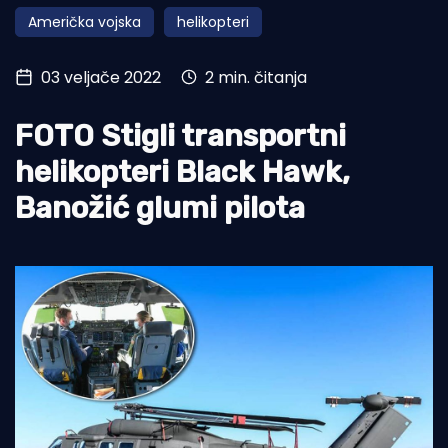
Američka vojska
helikopteri
Turizam i nautika
Pomorstvo
03 veljače 2022
2 min. čitanja
Ribolov
FOTO Stigli transportni
Ekologija
helikopteri Black Hawk,
Tradicija i kultura
Banožić glumi pilota