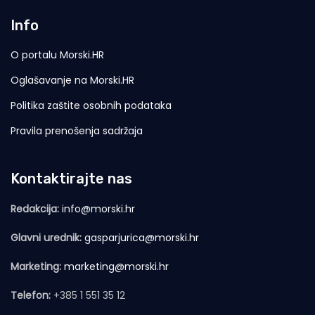
Info
O portalu Morski.HR
Oglašavanje na Morski.HR
Politika zaštite osobnih podataka
Pravila prenošenja sadržaja
Kontaktirajte nas
Redakcija:
info@morski.hr
Glavni urednik:
gasparjurica@morski.hr
Marketing:
marketing@morski.hr
Telefon:
+385 1 551 35 12