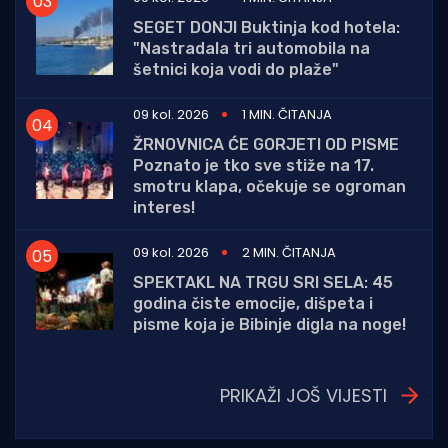
SEGET DONJI Buktinja kod hotela:
"Nastradala tri automobila na
šetnici koja vodi do plaže"
09 kol. 2026
1 MIN. ČITANJA
ŽRNOVNICA ĆE GORJETI OD PISME
Poznato je tko sve stiže na 17.
smotru klapa, očekuje se ogroman
interes!
09 kol. 2026
2 MIN. ČITANJA
SPEKTAKL NA TRGU SRI SELA: 45
godina čiste emocije, dišpeta i
pisme koja je Bibinje digla na noge!
PRIKAŽI JOŠ VIJESTI