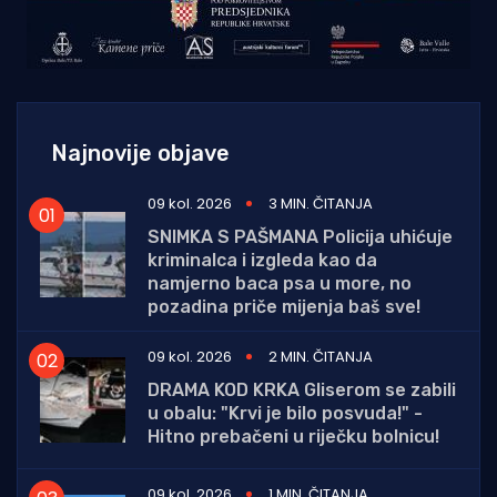
Najnovije objave
09 kol. 2026
3 MIN. ČITANJA
SNIMKA S PAŠMANA Policija uhićuje
kriminalca i izgleda kao da
namjerno baca psa u more, no
pozadina priče mijenja baš sve!
09 kol. 2026
2 MIN. ČITANJA
DRAMA KOD KRKA Gliserom se zabili
u obalu: "Krvi je bilo posvuda!" -
Hitno prebačeni u riječku bolnicu!
09 kol. 2026
1 MIN. ČITANJA