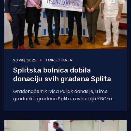
20 velj. 2025
1 MIN. ČITANJA
Splitska bolnica dobila
donaciju svih građana Splita
Gradonačelnik Ivica Puljak danas je, u ime
građanki i građana Splita, ravnatelju KBC-a
Split, Krešimiru Doliću, uručio donaciju u