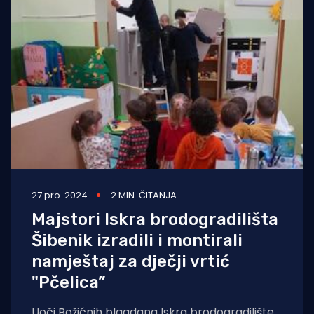
27 pro. 2024
2 MIN. ČITANJA
Majstori Iskra brodogradilišta
Šibenik izradili i montirali
namještaj za dječji vrtić
"Pčelica”
Uoči Božićnih blagdana Iskra brodogradilište