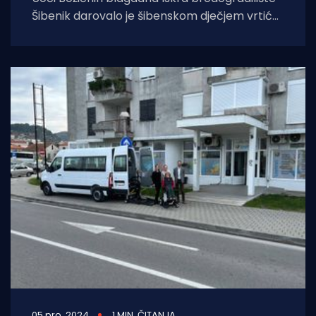
Šibenik darovalo je šibenskom dječjem vrtiću
"Pčelica” namještaj za igračke, slikovnice i
didaktička pomagala.
05 pro. 2024
1 MIN. ČITANJA