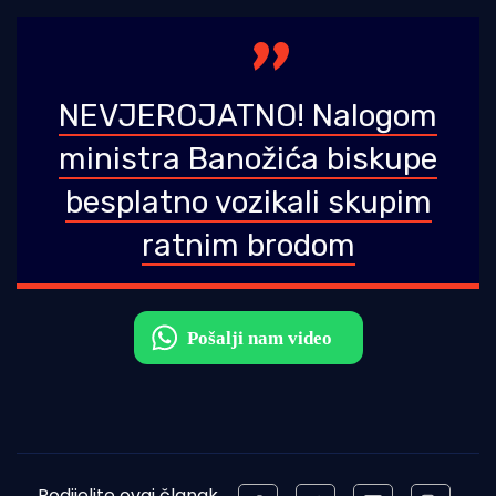
NEVJEROJATNO! Nalogom
ministra Banožića biskupe
besplatno vozikali skupim
ratnim brodom
Podijelite ovaj članak