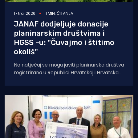
17 tra. 2026
1 MIN. ČITANJA
JANAF dodjeljuje donacije
planinarskim društvima i
HGSS -u: "Čuvajmo i štitimo
okoliš"
Na natječaj se mogu javiti planinarska društva
registrirana u Republici Hrvatskoj i Hrvatska
gorska služba spašavanja sa svojim
stanicama, prema