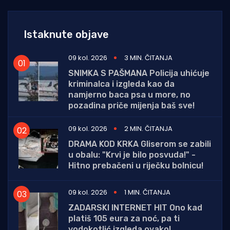
Istaknute objave
09 kol. 2026
3 MIN. ČITANJA
SNIMKA S PAŠMANA Policija uhićuje
kriminalca i izgleda kao da
namjerno baca psa u more, no
pozadina priče mijenja baš sve!
09 kol. 2026
2 MIN. ČITANJA
DRAMA KOD KRKA Gliserom se zabili
u obalu: "Krvi je bilo posvuda!" -
Hitno prebačeni u riječku bolnicu!
09 kol. 2026
1 MIN. ČITANJA
ZADARSKI INTERNET HIT Ono kad
platiš 105 eura za noć, pa ti
vodokotlić izgleda ovako!