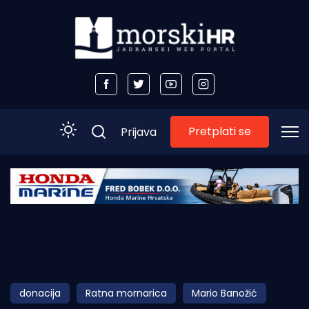
Pretplati se
Prijava
Početna
Morski plus
Morski TV
Obala
donacija
Ratna mornarica
Mario Banožić
Otoci