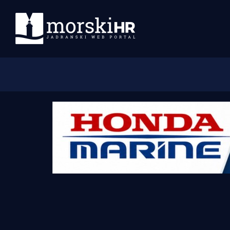
Početna
Morski plus
Morski TV
Obala
Otoci
Turizam i nautika