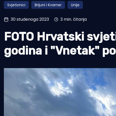
Svjetionici
Brijuni i Kvarner
Unije
Pomorstvo
Ribolov
30 studenoga 2023
3 min. čitanja
Ekologija
FOTO Hrvatski svjet
Tradicija i kultura
godina i "Vnetak" p