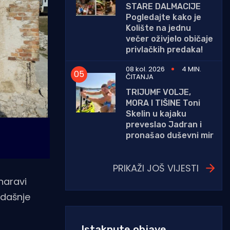
STARE DALMACIJE
Pogledajte kako je
Kolište na jednu
večer oživjelo običaje
privlačkih predaka!
08 kol. 2026
4 MIN.
ČITANJA
TRIJUMF VOLJE,
MORA I TIŠINE Toni
Skelin u kajaku
preveslao Jadran i
pronašao duševni mir
PRIKAŽI JOŠ VIJESTI
naravi
adašnje
Istaknute objave