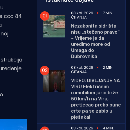
nu
08 kol. 2026
7 MIN.
je cca 84
ČITANJA
a
Nezakonita sidrišta
nisu „stečeno pravo“
pnoj
– Vrijeme je da
uredimo more od
Umaga do
Dubrovnika
strukcija
08 kol. 2026
2 MIN.
 uređenje
ČITANJA
VIDEO: DIVLJANJE NA
VIRU Električnim
romobilom jurio brže
ao
50 km/h na Viru,
pretjecao preko pune
crte pa se zabio u
pješaka!
08 kol. 2026
4 MIN.