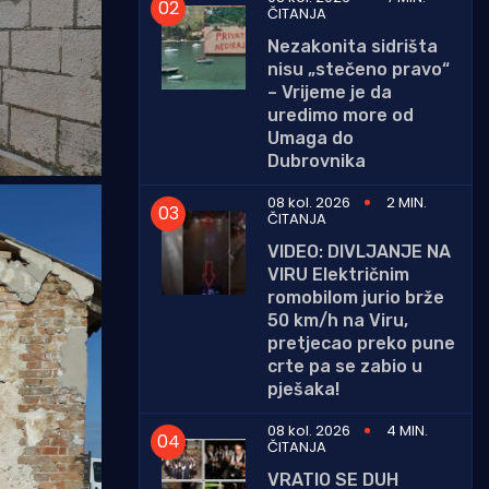
ČITANJA
Nezakonita sidrišta
nisu „stečeno pravo“
– Vrijeme je da
uredimo more od
Umaga do
Dubrovnika
08 kol. 2026
2 MIN.
ČITANJA
VIDEO: DIVLJANJE NA
VIRU Električnim
romobilom jurio brže
50 km/h na Viru,
pretjecao preko pune
crte pa se zabio u
pješaka!
08 kol. 2026
4 MIN.
ČITANJA
VRATIO SE DUH