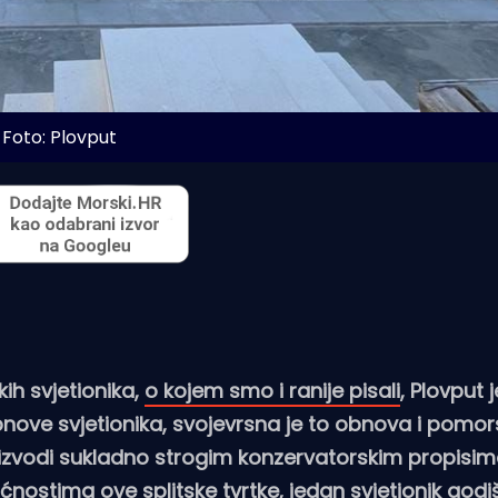
Foto: Plovput
ih svjetionika,
o kojem smo i ranije pisali
, Plovput
nove svjetionika, svojevrsna je to obnova i pomo
 izvodi sukladno strogim konzervatorskim propisim
ostima ove splitske tvrtke, jedan svjetionik godiš