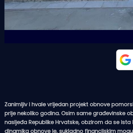
Zanimljiv i hvale vrijedan projekt obnove pomorsk
prije nekoliko godina. Osim same građevinske ob
nasljeđa Republike Hrvatske, obzirom da se ista
dinamika obnove je, sukladno financijskim mogućn