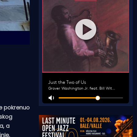
 je pokrenuo
rskog
a, a
nje.