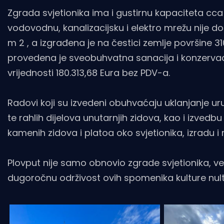
Zgrada svjetionika ima i gustirnu kapaciteta cca
vodovodnu, kanalizacijsku i elektro mrežu nije d
m 2 , a izgrađena je na čestici zemlje površine 3
provedena je sveobuhvatna sanacija i konzervaci
vrijednosti 180.313,68 Eura bez PDV-a.
Radovi koji su izvedeni obuhvaćaju uklanjanje u
te rahlih dijelova unutarnjih zidova, kao i izve
kamenih zidova i platoa oko svjetionika, izradu i
Plovput nije samo obnovio zgrade svjetionika, ve
dugoročnu održivost ovih spomenika kulture nulte 