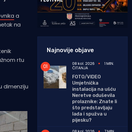
vnika
a
netak na
Najnovije objave
tenik
užnom rtu
08 kol. 2026
1 MIN.
ČITANJA
FOTO/VIDEO
Umjetnička
nu dimenziju
instalacija na ušću
Neretve oduševila
prolaznike: Znate li
što predstavljaju
lađa i spužva u
pijesku?
08 kol. 2026
7 MIN.