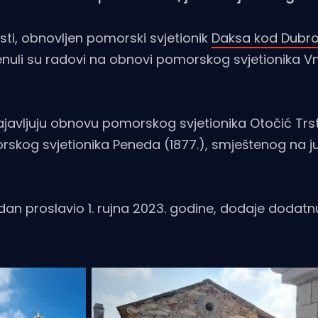
sti, obnovljen pomorski svjetionik
Daksa kod Dubro
nuli su radovi na obnovi pomorskog svjetionika V
najavljuju obnovu pomorskog svjetionika Otočić Trs
rskog svjetionika Peneda (1877.), smještenog na j
endan proslavio 1. rujna 2023. godine, dodaje dodat