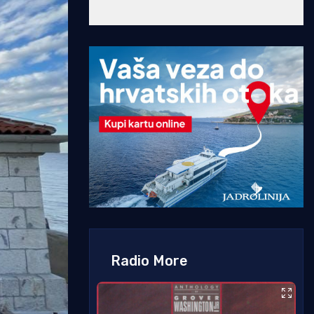
Radio More