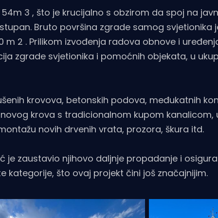
 54m 3 , što je krucijalno s obzirom da spoj na jav
ostupan. Bruto površina zgrade samog svjetionika 
10 m 2 . Prilikom izvođenja radova obnove i uređenj
ja zgrade svjetionika i pomoćnih objekata, u uku
rušenih krovova, betonskih podova, međukatnih kon
dbu novog krova s tradicionalnom kupom kanalicom,
 montažu novih drvenih vrata, prozora, škura itd.
ć je zaustavio njihovo daljnje propadanje i osigur
kategorije, što ovaj projekt čini još značajnijim.