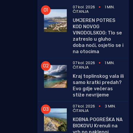
07 kol. 2026
1 MIN.
ČITANJA
UMJEREN POTRES
KOD NOVOG
VINODOLSKOG: Tlo se
zatreslo u gluho
doba noći, osjetio se i
na otocima
07 kol. 2026
1 MIN.
ČITANJA
Kraj toplinskog vala ili
samo kratki predah?
Evo gdje večeras
stiže nevrijeme
07 kol. 2026
3 MIN.
ČITANJA
KOBNA POGREŠKA NA
BIOKOVU Krenuli na
vrh po paklenoj