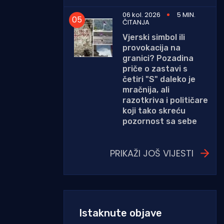
06 kol. 2026
5 MIN.
ČITANJA
Vjerski simbol ili
provokacija na
granici? Pozadina
priče o zastavi s
četiri "S" daleko je
mračnija, ali
razotkriva i političare
koji tako skreću
pozornost sa sebe
PRIKAŽI JOŠ VIJESTI
Istaknute objave