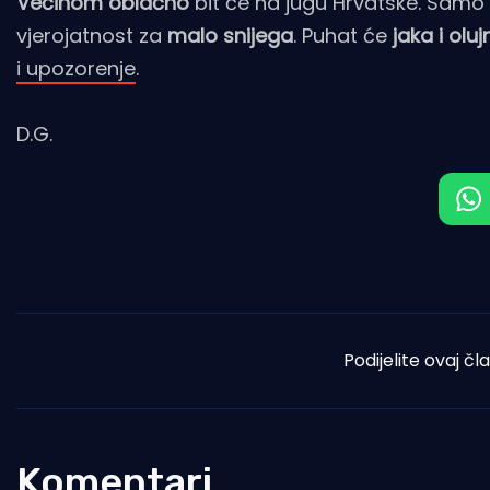
Većinom oblačno
bit će na jugu Hrvatske. Sam
vjerojatnost za
malo snijega
. Puhat će
jaka i olu
i upozorenje
.
D.G.
Podijelite ovaj čl
Komentari