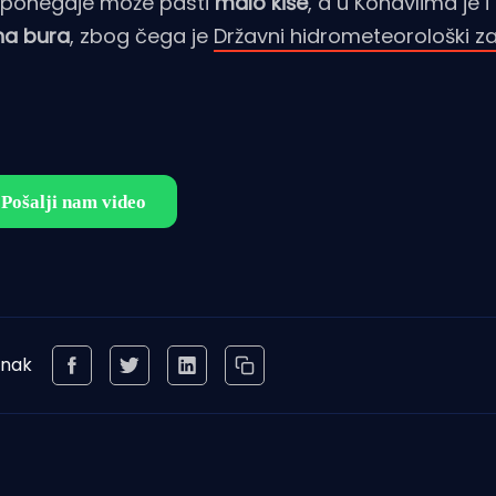
o ponegdje može pasti
malo kiše
, a u Konavlima je 
jna bura
, zbog čega je
Državni hidrometeorološki z
anak