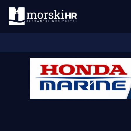
Početna
Morski plus
Morski TV
Obala
Otoci
Turizam i nautika