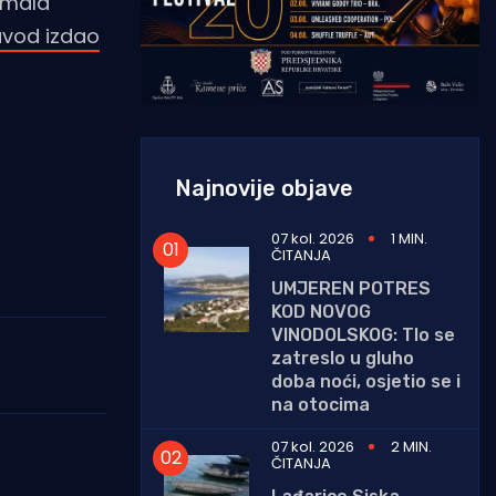
i mala
avod izdao
Najnovije objave
07 kol. 2026
1 MIN.
ČITANJA
UMJEREN POTRES
KOD NOVOG
VINODOLSKOG: Tlo se
zatreslo u gluho
doba noći, osjetio se i
na otocima
07 kol. 2026
2 MIN.
ČITANJA