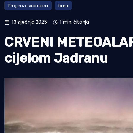
Prognoza vremena
bura
Pomorstvo
Ribolov
13 siječnja 2025
1 min. čitanja
Ekologija
CRVENI METEOALARM
Tradicija i kultura
cijelom Jadranu