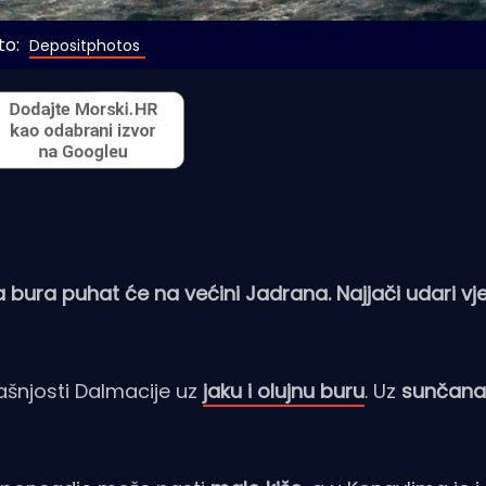
o: 
Depositphotos
a bura puhat će na većini Jadrana. Najjači udari vje
rašnjosti Dalmacije uz
jaku i olujnu buru
. Uz
sunčana