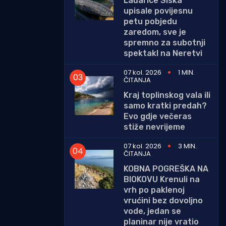
Lađarice Siska
upisale povijesnu
petu pobjedu
zaredom, sve je
spremno za subotnji
spektakl na Neretvi
07 kol. 2026
1 MIN.
ČITANJA
Kraj toplinskog vala ili
samo kratki predah?
Evo gdje večeras
stiže nevrijeme
07 kol. 2026
3 MIN.
ČITANJA
KOBNA POGREŠKA NA
BIOKOVU Krenuli na
vrh po paklenoj
vrućini bez dovoljno
vode, jedan se
planinar nije vratio