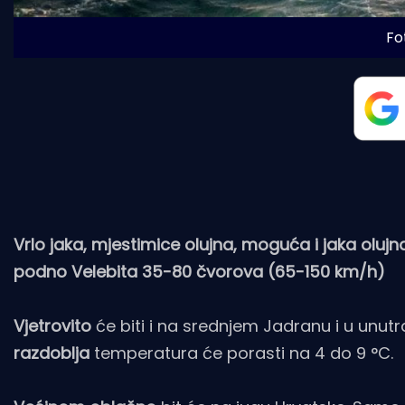
Fot
Vrlo jaka, mjestimice olujna, moguća i jaka olujn
podno Velebita 35-80 čvorova (65-150 km/h)
Vjetrovito
će biti i na srednjem Jadranu i u unut
razdoblja
temperatura će porasti na 4 do 9 °C.