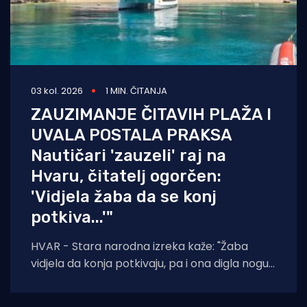
03 kol. 2026
1 MIN. ČITANJA
ZAUZIMANJE ČITAVIH PLAŽA I
UVALA POSTALA PRAKSA
Nautičari 'zauzeli' raj na
Hvaru, čitatelj ogorčen:
'Vidjela žaba da se konj
potkiva...'"
HVAR - Stara narodna izreka kaže: "Žaba
vidjela da konja potkivaju, pa i ona digla nogu."
Čini se da