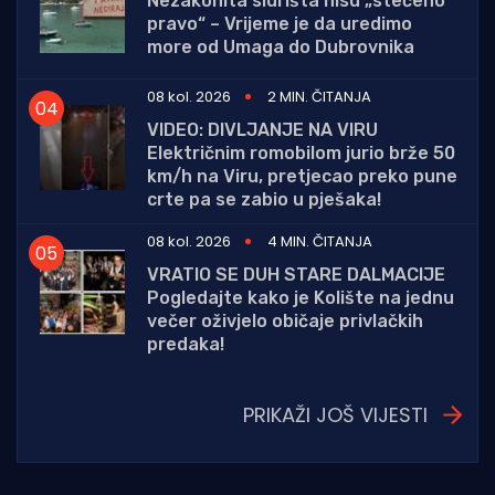
Nezakonita sidrišta nisu „stečeno
pravo“ – Vrijeme je da uredimo
more od Umaga do Dubrovnika
08 kol. 2026
2 MIN. ČITANJA
VIDEO: DIVLJANJE NA VIRU
Električnim romobilom jurio brže 50
km/h na Viru, pretjecao preko pune
crte pa se zabio u pješaka!
08 kol. 2026
4 MIN. ČITANJA
VRATIO SE DUH STARE DALMACIJE
Pogledajte kako je Kolište na jednu
večer oživjelo običaje privlačkih
predaka!
PRIKAŽI JOŠ VIJESTI