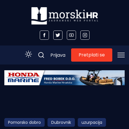
Pretplati se
Prijava
Početna
Morski plus
Morski TV
Obala
Pomorsko dobro
Dubrovnik
uzurpacija
Otoci