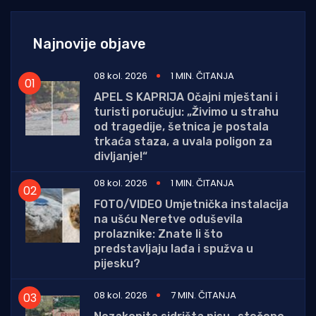
Najnovije objave
08 kol. 2026
1 MIN. ČITANJA
APEL S KAPRIJA Očajni mještani i
turisti poručuju: „Živimo u strahu
od tragedije, šetnica je postala
trkaća staza, a uvala poligon za
divljanje!“
08 kol. 2026
1 MIN. ČITANJA
FOTO/VIDEO Umjetnička instalacija
na ušću Neretve oduševila
prolaznike: Znate li što
predstavljaju lađa i spužva u
pijesku?
08 kol. 2026
7 MIN. ČITANJA