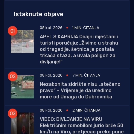
Istaknute objave
08 kol. 2026
1 MIN. ČITANJA
APEL S KAPRIJA Očajni mještani i
turisti poručuju: „Živimo u strahu
od tragedije, šetnica je postala
trkaća staza, a uvala poligon za
divljanje!“
08 kol. 2026
7 MIN. ČITANJA
Nezakonita sidrišta nisu „stečeno
pravo“ – Vrijeme je da uredimo
more od Umaga do Dubrovnika
08 kol. 2026
2 MIN. ČITANJA
VIDEO: DIVLJANJE NA VIRU
Električnim romobilom jurio brže 50
km/h na Viru, pretjecao preko pune