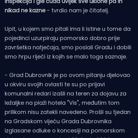
inspekcija i gle čuda uvijek sve uklone pa ih
nikad ne kazne
- tvrdio nam je čitatelj.
Upit, u kojem smo pitali ima li istine u tome da
pojedinci uzurpiraju pomorsko dobro prije
završetka natječaja, smo poslali Gradu i dobili
smo hrpu riječi iz kojih se malo toga saznaje.
- Grad Dubrovnik je po ovom pitanju djelovao
u okviru svojih ovlasti te su po prijavi
komunalni redari izašli na teren za dojavu za
ležaljke na plaži hotela "Vis", međutim tom
prilikom nisu zatekli navedeno. Prošli su tjedan
na Gradskom vijeću Grada Dubrovnika
izglasane odluke o koncesiji na pomorskom