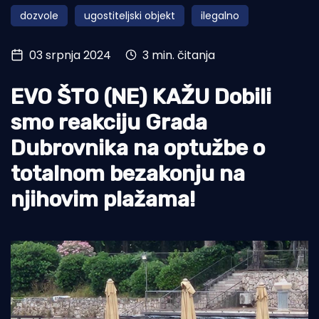
dozvole
ugostiteljski objekt
ilegalno
Turizam i nautika
Pomorstvo
03 srpnja 2024
3 min. čitanja
Ribolov
EVO ŠTO (NE) KAŽU Dobili
Ekologija
smo reakciju Grada
Tradicija i kultura
Dubrovnika na optužbe o
totalnom bezakonju na
njihovim plažama!