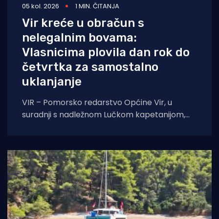
05 kol. 2026
1 MIN. ČITANJA
Vir kreće u obračun s
nelegalnim bovama:
Vlasnicima plovila dan rok do
četvrtka za samostalno
uklanjanje
VIR – Pomorsko redarstvo Općine Vir, u
suradnji s nadležnom Lučkom kapetanijom,
pokreće veliku akciju uklanjanja svih
nelegalno postavljenih naprava za