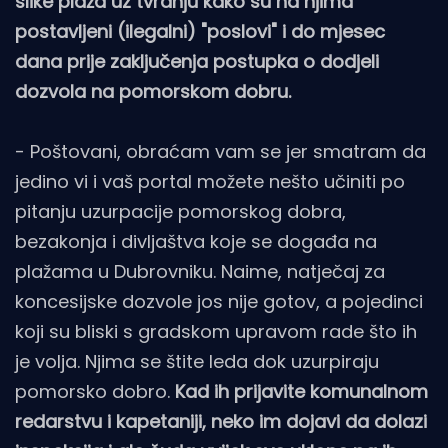
slike plaža uz tvrdnju kako su na njima
postavljeni (ilegalni) "poslovi" i do mjesec
dana prije zaključenja postupka o dodjeli
dozvola na pomorskom dobru.
-
Poštovani, obraćam vam se jer smatram da
jedino vi i vaš portal možete nešto učiniti po
pitanju uzurpacije pomorskog dobra,
bezakonja i divljaštva koje se događa na
plažama u Dubrovniku. Naime, natječaj za
koncesijske dozvole jos nije gotov, a pojedinci
koji su bliski s gradskom upravom rade što ih
je volja. Njima se štite leda dok uzurpiraju
pomorsko dobro.
Kad ih prijavite komunalnom
redarstvu i kapetaniji, neko im dojavi da dolazi