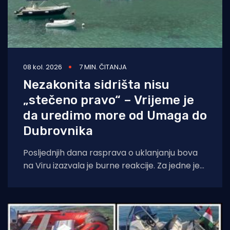
08 kol. 2026
7 MIN. ČITANJA
Nezakonita sidrišta nisu
„stečeno pravo“ – Vrijeme je
da uredimo more od Umaga do
Dubrovnika
Posljednjih dana rasprava o uklanjanju bova
na Viru izazvala je burne reakcije. Za jedne je
to „gušenje malog čovjeka“, za