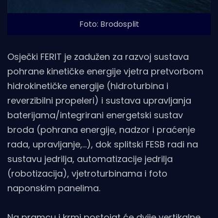
Foto: Brodosplit
Osječki FERIT je zadužen za razvoj sustava
pohrane kinetičke energije vjetra pretvorbom
hidrokinetičke energije (hidroturbina i
reverzibilni propeleri) i sustava upravljanja
baterijama/integrirani energetski sustav
broda (pohrana energije, nadzor i praćenje
rada, upravljanje,…), dok splitski FESB radi na
sustavu jedrilja, automatizacije jedrilja
(robotizacija), vjetroturbinama i foto
naponskim panelima.
Na pramcu i krmi postojat će dvije vertikalne