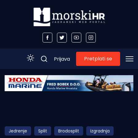
Pretplati se
Prijava
Početna
Morski plus
Morski TV
Obala
Jedrenje
Split
Brodosplit
izgradnja
Otoci