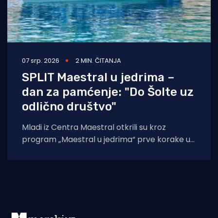
07 srp. 2026
2 MIN. ČITANJA
SPLIT Maestral u jedrima –
dan za pamćenje: "Do Šolte uz
odlično društvo"
Mladi iz Centra Maestral otkrili su kroz
program „Maestral u jedrima“ prve korake u
čarobnom svijetu jedrenja. Program je održan