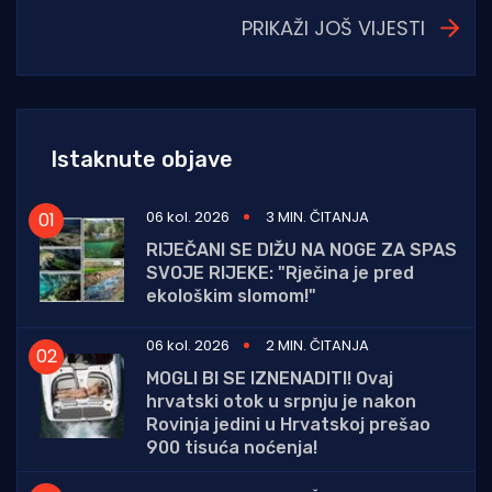
PRIKAŽI JOŠ VIJESTI
Istaknute objave
06 kol. 2026
3 MIN. ČITANJA
RIJEČANI SE DIŽU NA NOGE ZA SPAS
SVOJE RIJEKE: "Rječina je pred
ekološkim slomom!"
06 kol. 2026
2 MIN. ČITANJA
MOGLI BI SE IZNENADITI! Ovaj
hrvatski otok u srpnju je nakon
Rovinja jedini u Hrvatskoj prešao
900 tisuća noćenja!