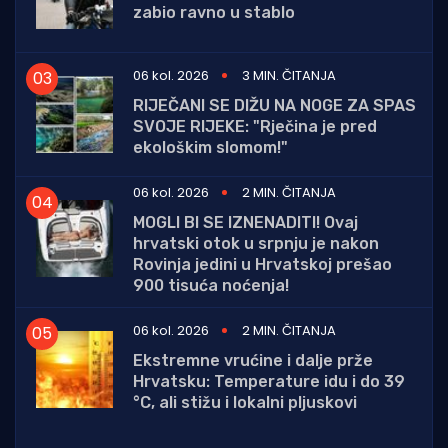
zabio ravno u stablo
06 kol. 2026
3 MIN. ČITANJA
RIJEČANI SE DIŽU NA NOGE ZA SPAS
SVOJE RIJEKE: "Rječina je pred
ekološkim slomom!"
06 kol. 2026
2 MIN. ČITANJA
MOGLI BI SE IZNENADITI! Ovaj
hrvatski otok u srpnju je nakon
Rovinja jedini u Hrvatskoj prešao
900 tisuća noćenja!
06 kol. 2026
2 MIN. ČITANJA
Ekstremne vrućine i dalje prže
Hrvatsku: Temperature idu i do 39
°C, ali stižu i lokalni pljuskovi