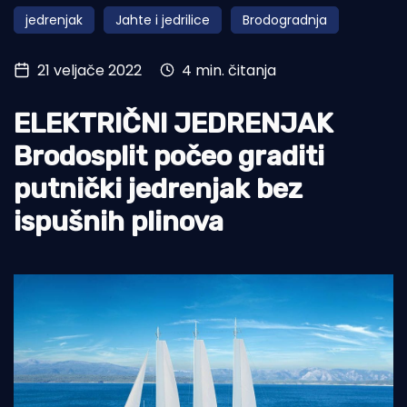
jedrenjak
Jahte i jedrilice
Brodogradnja
Turizam i nautika
Pomorstvo
21 veljače 2022
4 min. čitanja
Ribolov
ELEKTRIČNI JEDRENJAK
Ekologija
Brodosplit počeo graditi
Tradicija i kultura
putnički jedrenjak bez
ispušnih plinova