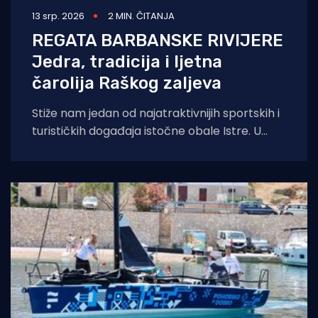
13 srp. 2026
2 MIN. ČITANJA
REGATA BARBANSKE RIVIJERE
Jedra, tradicija i ljetna
čarolija Raškog zaljeva
Stiže nam jedan od najatraktivnijih sportskih i
turističkih događaja istočne obale Istre. U
organizaciji Jedriličarskog kluba Delfin iz Pule i