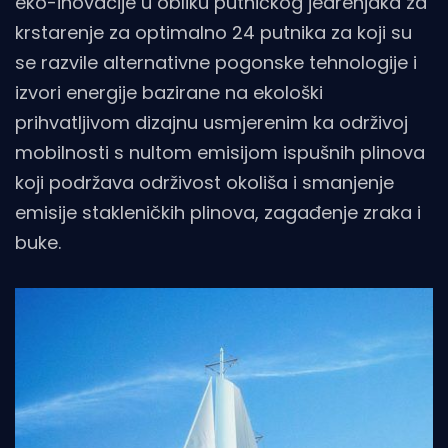
eko-inovacije u obliku putničkog jedrenjaka za
krstarenje za optimalno 24 putnika za koji su
se razvile alternativne pogonske tehnologije i
izvori energije bazirane na ekološki
prihvatljivom dizajnu usmjerenim ka održivoj
mobilnosti s nultom emisijom ispušnih plinova
koji podržava održivost okoliša i smanjenje
emisije stakleničkih plinova, zagađenje zraka i
buke.