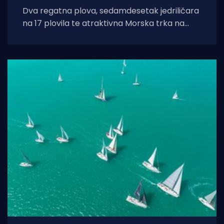
Dva regatna plova, sedamdesetak jedriličara
na 17 plovila te atraktivna Morska trka na
prstenac obilježili su uspješno održanu 16.
Barbansku