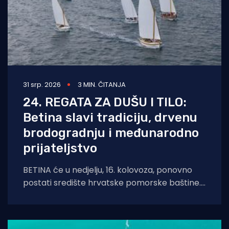
31 srp. 2026
3 MIN. ČITANJA
24. REGATA ZA DUŠU I TILO:
Betina slavi tradiciju, drvenu
brodogradnju i međunarodno
prijateljstvo
BETINA će u nedjelju, 16. kolovoza, ponovno
postati središte hrvatske pomorske baštine.
Održat će se tradicionalna 24. Regata za dušu