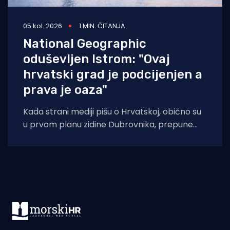
05 kol. 2026
1 MIN. ČITANJA
National Geographic
oduševljen Istrom: "Ovaj
hrvatski grad je podcijenjen a
prava je oaza"
Kada strani mediji pišu o Hrvatskoj, obično su
u prvom planu zidine Dubrovnika, prepune
ulice Splita ili pak party-scena