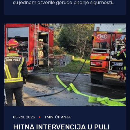
su jednom otvorile goruće pitanje sigurnosti
na moru tijekom ljetnih mjeseci. Naime, duž
05 kol. 2026
1 MIN. ČITANJA
HITNA INTERVENCIJA U PULI