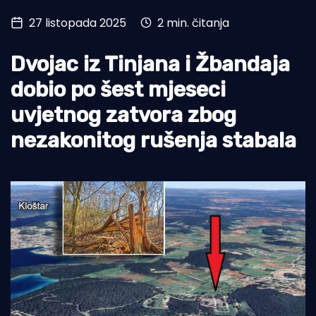
27 listopada 2025
2 min. čitanja
Turizam i nautika
Pomorstvo
Dvojac iz Tinjana i Žbandaja
Ribolov
dobio po šest mjeseci
uvjetnog zatvora zbog
Ekologija
nezakonitog rušenja stabala
Tradicija i kultura