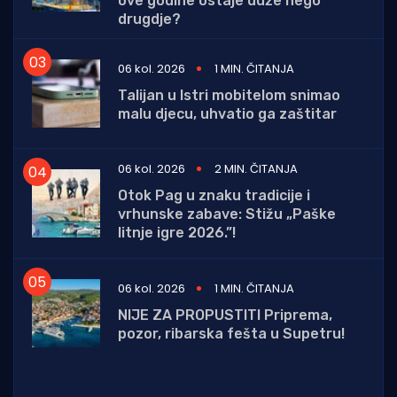
ove godine ostaje duže nego
drugdje?
06 kol. 2026
1 MIN. ČITANJA
Talijan u Istri mobitelom snimao
malu djecu, uhvatio ga zaštitar
06 kol. 2026
2 MIN. ČITANJA
Otok Pag u znaku tradicije i
vrhunske zabave: Stižu „Paške
litnje igre 2026.”!
06 kol. 2026
1 MIN. ČITANJA
NIJE ZA PROPUSTITI Priprema,
pozor, ribarska fešta u Supetru!