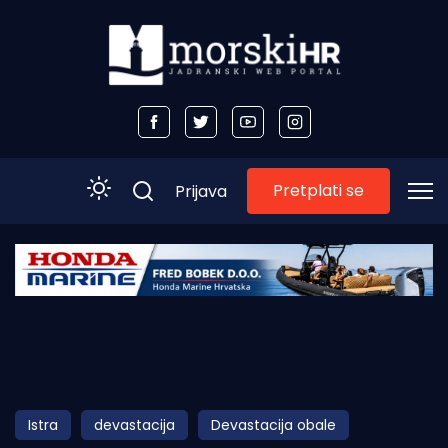
Pretplati se
Prijava
Početna
Morski plus
Morski TV
Obala
Istra
devastacija
Devastacija obale
Otoci