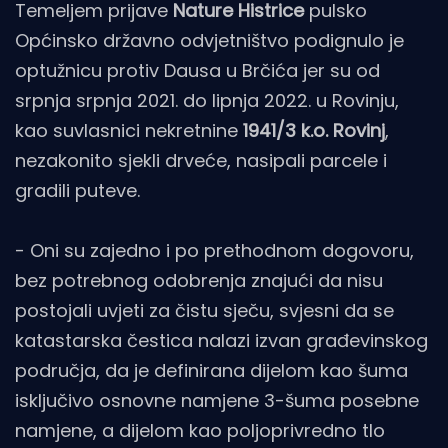
Temeljem prijave
Nature Histrice
pulsko
Općinsko državno odvjetništvo podignulo je
optužnicu protiv Dausa u Brčića jer su od
srpnja srpnja 2021. do lipnja 2022. u Rovinju,
kao suvlasnici nekretnine
1941/3 k.o. Rovinj
,
nezakonito sjekli drveće, nasipali parcele i
gradili puteve.
- Oni su zajedno i po prethodnom dogovoru,
bez potrebnog odobrenja znajući da nisu
postojali uvjeti za čistu sječu, svjesni da se
katastarska čestica nalazi izvan građevinskog
područja, da je definirana dijelom kao šuma
isključivo osnovne namjene 3-šuma posebne
namjene, a dijelom kao poljoprivredno tlo