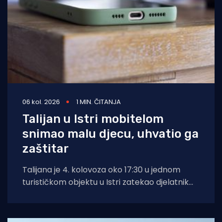
06 kol. 2026
1 MIN. ČITANJA
Talijan u Istri mobitelom
snimao malu djecu, uhvatio ga
zaštitar
Talijana je 4. kolovoza oko 17:30 u jednom
turističkom objektu u Istri zatekao djelatnik
zaštitarske tvrtke dok je mobitelom