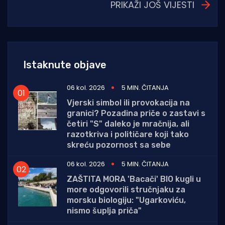
PRIKAŽI JOŠ VIJESTI
Istaknute objave
06 kol. 2026
5 MIN. ČITANJA
Vjerski simbol ili provokacija na
granici? Pozadina priče o zastavi s
četiri "S" daleko je mračnija, ali
razotkriva i političare koji tako
skreću pozornost sa sebe
06 kol. 2026
5 MIN. ČITANJA
ZAŠTITA MORA 'Bacači' BIO kugli u
more odgovorili stručnjaku za
morsku biologiju: "Ugarkoviću,
nismo šuplja priča"