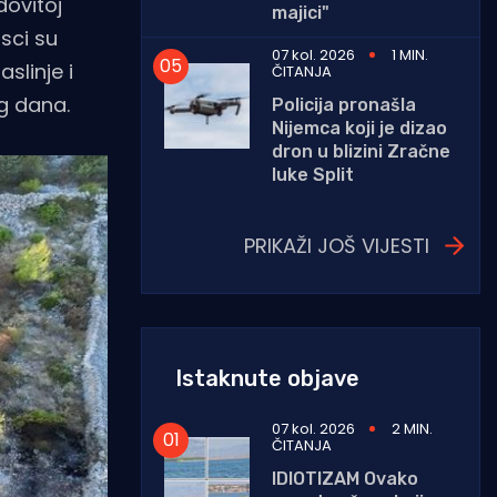
dovitoj
majici"
sci su
07 kol. 2026
1 MIN.
slinje i
ČITANJA
eg dana.
Policija pronašla
Nijemca koji je dizao
dron u blizini Zračne
luke Split
PRIKAŽI JOŠ VIJESTI
Istaknute objave
07 kol. 2026
2 MIN.
ČITANJA
IDIOTIZAM Ovako