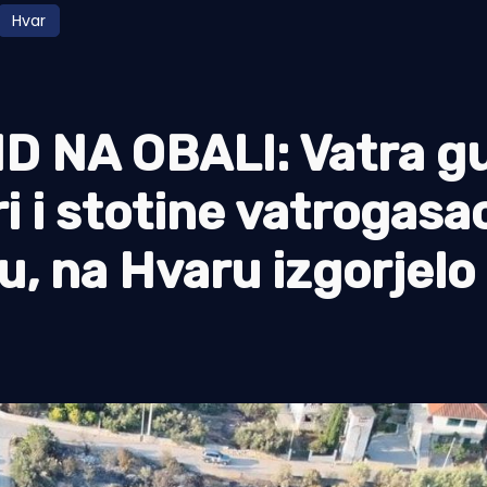
Hvar
 NA OBALI: Vatra gu
i i stotine vatrogasa
ću, na Hvaru izgorjel