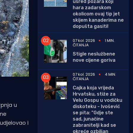
usred požara koji
hara zadarskom
okolicom ovaj tip jet
skijem kanaderima ne
dopušta gasiti!
07 kol. 2026
1 MIN.
ČITANJA
Stigle neslužbene
nove cijene goriva
07 kol. 2026
4 MIN.
ČITANJA
Cajka koja vrijeđa
Hrvatsku, stiže za
Velu Gospu u vodičku
rpnja u
diskoteku - Ivošević
se pita: "Gdje ste
tne
sad, junačine
udjelovao i
zabranitelji kad se
okreće ozbiljan