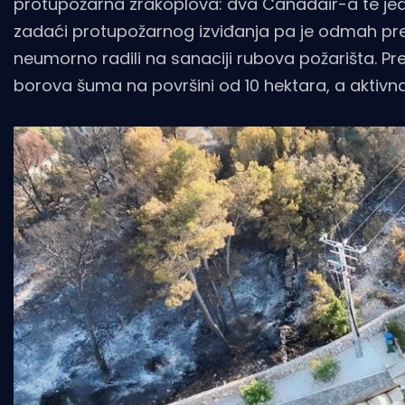
protupožarna zrakoplova: dva Canadair-a te jedan
zadaći protupožarnog izviđanja pa je odmah preu
neumorno radili na sanaciji rubova požarišta. Pr
borova šuma na površini od 10 hektara, a aktivna