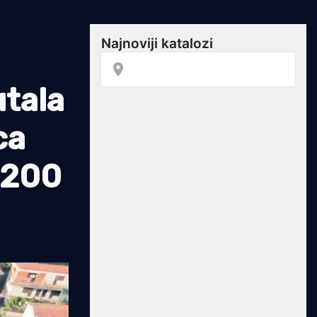
tala
ca
o 200