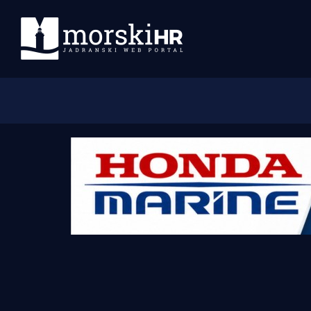
Početna
Morski plus
Morski TV
Obala
Otoci
Turizam i nautika