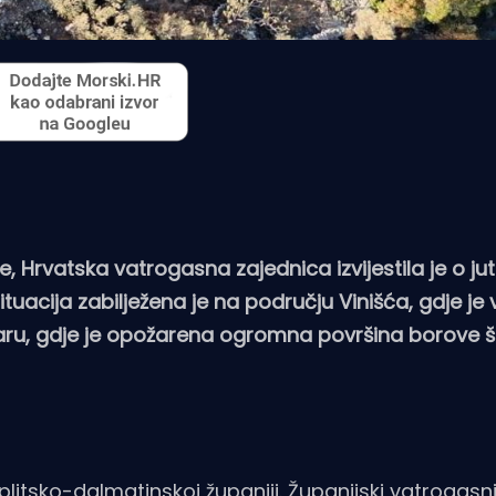
Hrvatska vatrogasna zajednica izvijestila je o ju
tuacija zabilježena je na području Vinišća, gdje je 
varu, gdje je opožarena ogromna površina borove 
litsko-dalmatinskoj županiji. Županijski vatrogasni