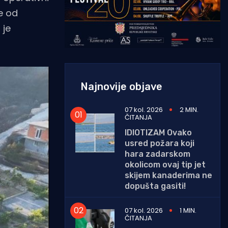
e od
 je
Najnovije objave
07 kol. 2026
2 MIN.
ČITANJA
IDIOTIZAM Ovako
usred požara koji
hara zadarskom
okolicom ovaj tip jet
skijem kanaderima ne
dopušta gasiti!
07 kol. 2026
1 MIN.
ČITANJA