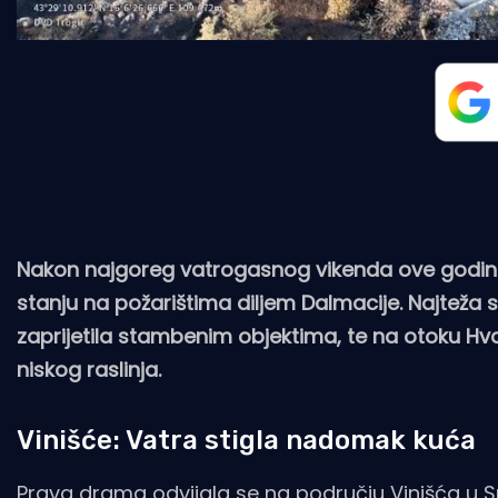
Nakon najgoreg vatrogasnog vikenda ove godine, 
stanju na požarištima diljem Dalmacije. Najteža si
zaprijetila stambenim objektima, te na otoku H
niskog raslinja.
Vinišće: Vatra stigla nadomak kuća
Prava drama odvijala se na području Vinišća u Sp