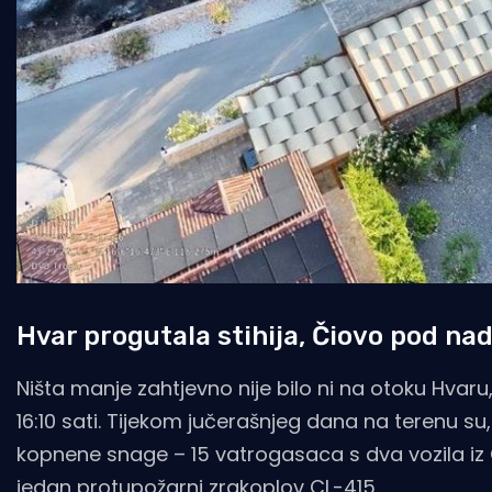
Hvar progutala stihija, Čiovo pod n
Ništa manje zahtjevno nije bilo ni na otoku Hvaru,
16:10 sati. Tijekom jučerašnjeg dana na terenu s
kopnene snage – 15 vatrogasaca s dva vozila iz Op
jedan protupožarni zrakoplov CL-415.