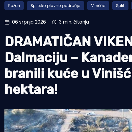
Požari
Splitsko plovno područje
Vinišće
Split
Pomorstvo
Ribolov
06 srpnja 2026
3 min. čitanja
Ekologija
DRAMATIČAN VIKEND
Tradicija i kultura
Dalmaciju – Kanader
branili kuće u Viniš
hektara!