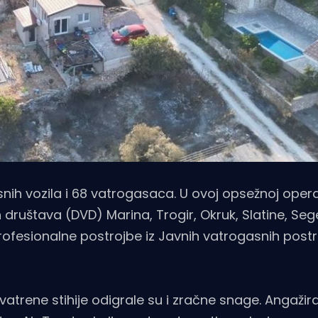
ih vozila i 68 vatrogasaca. U ovoj opsežnoj opera
društava (DVD) Marina, Trogir, Okruk, Slatine, Sege
 profesionalne postrojbe iz Javnih vatrogasnih postr
atrene stihije odigrale su i zračne snage. Angažira