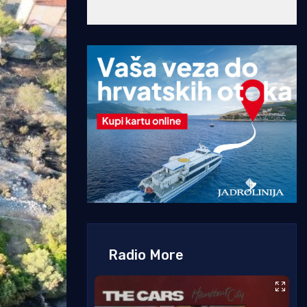
Radio More