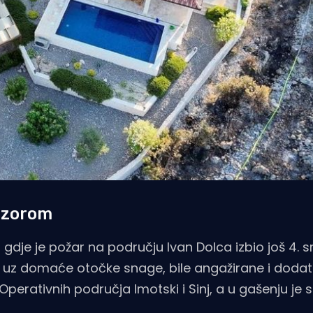
adzorom
 gdje je požar na području Ivan Dolca izbio još 4. s
u, uz domaće otočke snage, bile angažirane i doda
erativnih područja Imotski i Sinj, a u gašenju je s