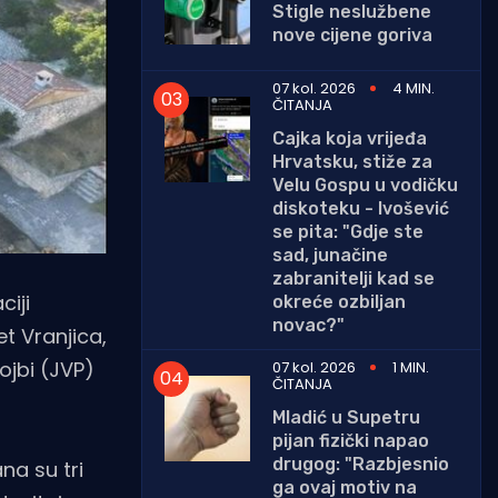
Stigle neslužbene
nove cijene goriva
07 kol. 2026
4 MIN.
ČITANJA
Cajka koja vrijeđa
Hrvatsku, stiže za
Velu Gospu u vodičku
diskoteku - Ivošević
se pita: "Gdje ste
sad, junačine
zabranitelji kad se
ciji
okreće ozbiljan
novac?"
t Vranjica,
ojbi (JVP)
07 kol. 2026
1 MIN.
ČITANJA
Mladić u Supetru
pijan fizički napao
drugog: "Razbjesnio
na su tri
ga ovaj motiv na