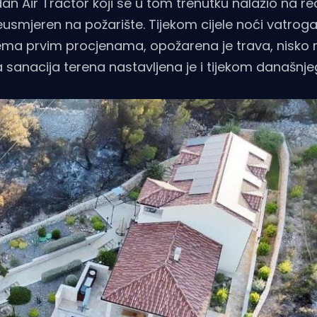
 Air Tractor koji se u tom trenutku nalazio na re
smjeren na požarište. Tijekom cijele noći vatroga
ema prvim procjenama, opožarena je trava, nisko ra
 sanacija terena nastavljena je i tijekom današnj