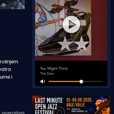
trošnjem
vatra
šume i
 operativni