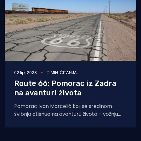
02 lip. 2023
2 MIN. ČITANJA
Route 66: Pomorac iz Zadra
na avanturi života
Pomorac Ivan Marcelić koji se sredinom
svibnja otisnuo na avanturu života – vožnju
motorom najpoznatijom cestom s istočne na
zapadnu obalu