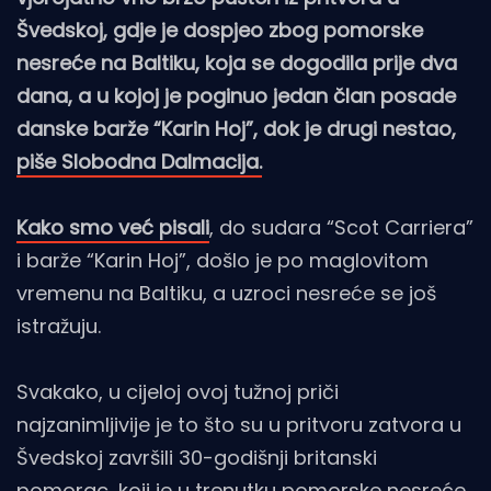
Švedskoj, gdje je dospjeo zbog pomorske
nesreće na Baltiku, koja se dogodila prije dva
dana, a u kojoj je poginuo jedan član posade
danske barže “Karin Hoj”, dok je drugi nestao,
piše Slobodna Dalmacija.
Kako smo već pisali
, do sudara “Scot Carriera”
i barže “Karin Hoj”, došlo je po maglovitom
vremenu na Baltiku, a uzroci nesreće se još
istražuju.
Svakako, u cijeloj ovoj tužnoj priči
najzanimljivije je to što su u pritvoru zatvora u
Švedskoj završili 30-godišnji britanski
pomorac, koji je u trenutku pomorske nesreće