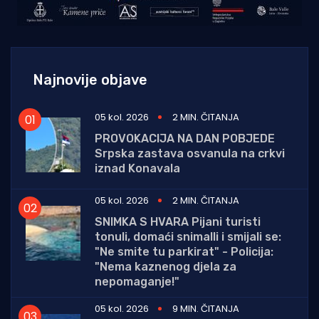
Najnovije objave
05 kol. 2026
2 MIN. ČITANJA
PROVOKACIJA NA DAN POBJEDE
Srpska zastava osvanula na crkvi
iznad Konavala
05 kol. 2026
2 MIN. ČITANJA
SNIMKA S HVARA Pijani turisti
tonuli, domaći snimalli i smijali se:
"Ne smite tu parkirat" - Policija:
"Nema kaznenog djela za
nepomaganje!"
05 kol. 2026
9 MIN. ČITANJA