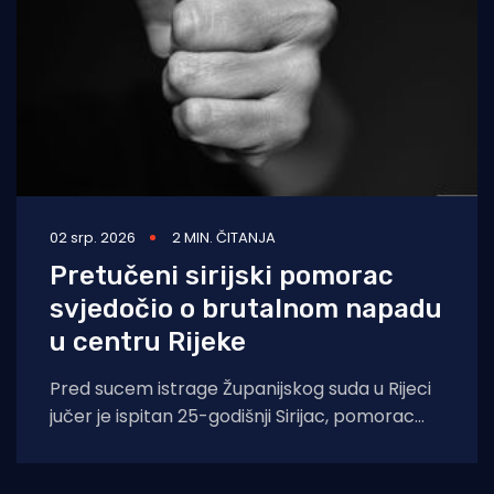
02 srp. 2026
2 MIN. ČITANJA
Pretučeni sirijski pomorac
svjedočio o brutalnom napadu
u centru Rijeke
Pred sucem istrage Županijskog suda u Rijeci
jučer je ispitan 25-godišnji Sirijac, pomorac
M.A., koji je krajem siječnja