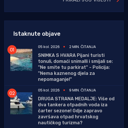
Istaknute objave
05 kol. 2026
2 MIN. ČITANJA
SNIMKA S HVARA Pijani turisti
tonuli, domaći snimalli i smijali se:
"Ne smite tu parkirat" - Policija:
"Nema kaznenog djela za
nepomaganje!"
05 kol. 2026
9 MIN. ČITANJA
DRUGA STRANA MEDALJE: Više od
dva tankera otpadnih voda iza
čarter sezone! Gdje zapravo
završava otpad hrvatskog
nautičkog turizma?