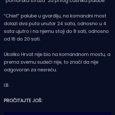
“pomorska straža” za prvog časnika palube.
“Chief” palube u gvardiju, na komandni most
dolazi dva puta unutar 24 sata, odnosno u 4
sata ujutro i na njemu stoji do 8 sati, odnosno
od 16 do 20 sati.
Ukoliko Hrvat nije bio na komandnom mostu, a
prema svemu sudeći nije, to znači da nije
odgovoran za nesreću.
I.B.
PROČITAJTE JOŠ: