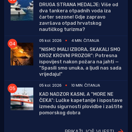
DRUGA STRANA MEDALJE: Više od
dva tankera otpadnih voda iza
čarter sezone! Gdje zapravo
završava otpad hrvatskog
nautičkog turizma?
05 kol. 2026
4 MIN. ČITANJA
"NISMO IMALI IZBORA, SKAKALI SMO
KROZ KROVNI PROZOR": Potresna
ispovijest nakon požara na jahti —
"Spasili smo unuka, a ljudi nas sada
vrijeđaju!"
05 kol. 2026
10 MIN. ČITANJA
KAD NADZOR KASNI, A "MORE NE
ČEKA": Lučke kapetanije i ispostave
između sigurnosti plovidbe i zaštite
pomorskog dobra
PRIKAŽI JOŠ VIJESTI