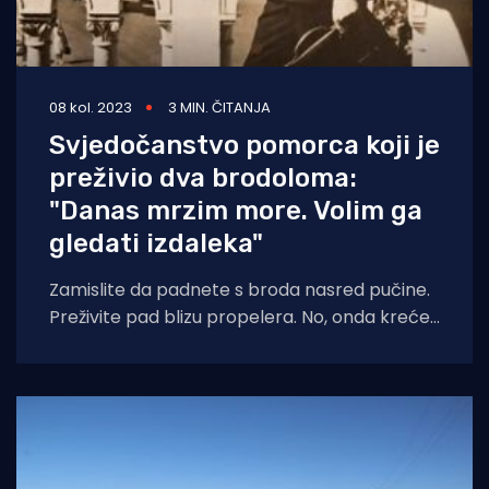
08 kol. 2023
3 MIN. ČITANJA
Svjedočanstvo pomorca koji je
preživio dva brodoloma:
"Danas mrzim more. Volim ga
gledati izdaleka"
Zamislite da padnete s broda nasred pučine.
Preživite pad blizu propelera. No, onda kreće
agonija – gledate kako se vaš brod