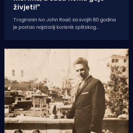
živjeti!"
Trogiranin Ivo John Rosić sa svojih 80 godina
je postao najstariji korisnik splitskog
prenoćišta humanitarne udruge Snaga vjere
u Varošu