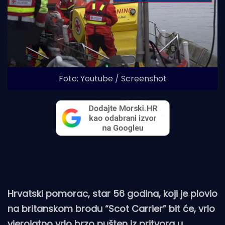
Foto: Youtube / Screenshot
Hrvatski pomorac, star 56 godina, koji je plovio
na britanskom brodu “Scot Carrier” bit će, vrlo
vjerojatno vrlo brzo pušten iz pritvora u