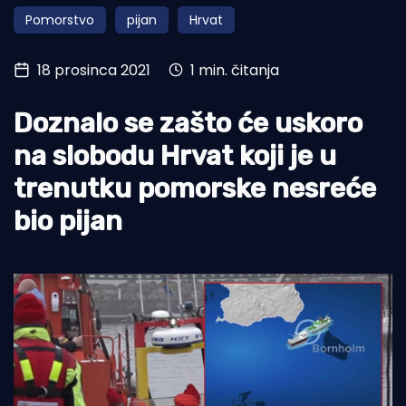
Pomorstvo
pijan
Hrvat
Turizam i nautika
Pomorstvo
18 prosinca 2021
1 min. čitanja
Ribolov
Doznalo se zašto će uskoro
Ekologija
na slobodu Hrvat koji je u
Tradicija i kultura
trenutku pomorske nesreće
bio pijan