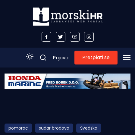
Pretplati se
Prijava
Početna
Morski plus
Morski TV
Obala
pomorac
sudar brodova
Švedska
Otoci