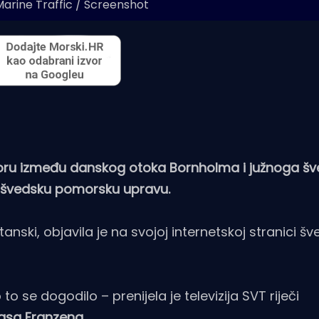
Marine Traffic / Screenshot
moru između danskog otoka Bornholma i južnoga š
ući švedsku pomorsku upravu.
tanski, objavila je na svojoj internetskoj stranici š
se dogodilo – prenijela je televizija SVT riječi
asa Franzena
.