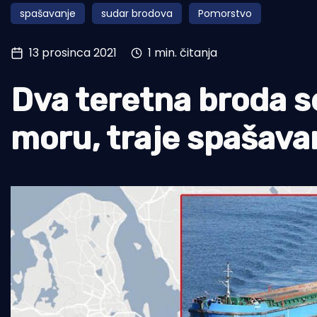
spašavanje
sudar brodova
Pomorstvo
Pomorstvo
Ribolov
13 prosinca 2021
1 min. čitanja
Ekologija
Dva teretna broda s
Tradicija i kultura
moru, traje spašava