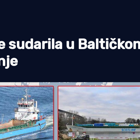
e sudarila u Baltičko
nje