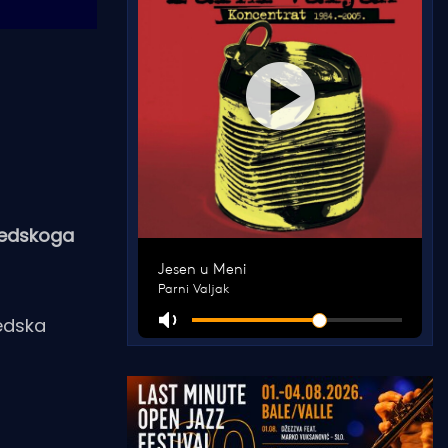
vedskoga
vedska