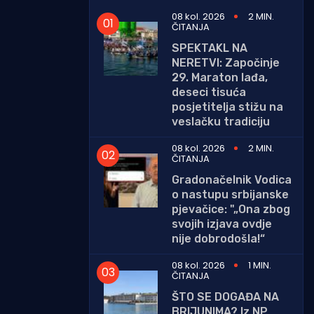
08 kol. 2026
2 MIN.
ČITANJA
SPEKTAKL NA
NERETVI: Započinje
29. Maraton lađa,
deseci tisuća
posjetitelja stižu na
veslačku tradiciju
08 kol. 2026
2 MIN.
ČITANJA
Gradonačelnik Vodica
o nastupu srbijanske
pjevačice: "„Ona zbog
svojih izjava ovdje
nije dobrodošla!“
08 kol. 2026
1 MIN.
ČITANJA
ŠTO SE DOGAĐA NA
BRIJUNIMA? Iz NP