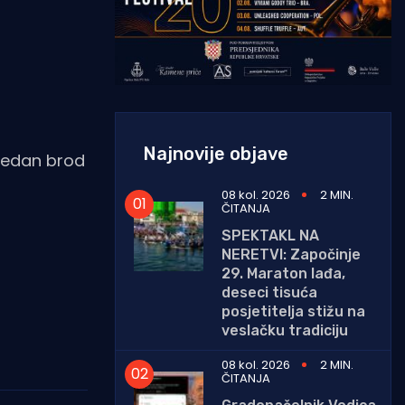
Najnovije objave
 jedan brod
08 kol. 2026
2 MIN.
ČITANJA
SPEKTAKL NA
NERETVI: Započinje
29. Maraton lađa,
deseci tisuća
posjetitelja stižu na
veslačku tradiciju
08 kol. 2026
2 MIN.
ČITANJA