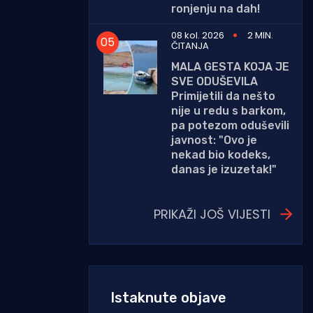
ronjenju na dah!
08 kol. 2026
2 MIN.
ČITANJA
MALA GESTA KOJA JE
SVE ODUŠEVILA
Primijetili da nešto
nije u redu s barkom,
pa potezom oduševili
javnost: "Ovo je
nekad bio kodeks,
danas je izuzetak!"
PRIKAŽI JOŠ VIJESTI
Istaknute objave