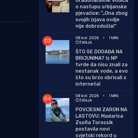
Gradonačelnik Vodica
o nastupu srbijanske
pjevačice: "„Ona zbog
svojih izjava ovdje
nije dobrodošla!“
08 kol. 2026
1 MIN.
ČITANJA
ŠTO SE DOGAĐA NA
BRIJUNIMA? Iz NP
tvrde da nisu znali za
nestanak vode, a evo
što su brzo obrisali s
interneta!
08 kol. 2026
1 MIN.
ČITANJA
POVIJESNI ZARON NA
LASTOVU: Mađarica
Zsofia Torocsik
postavila novi
svjetski rekord u