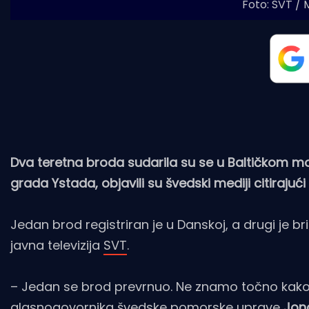
Foto: SVT / 
Dva teretna broda sudarila su se u Baltičkom 
grada Ystada, objavili su švedski mediji citiraj
Jedan brod registriran je u Danskoj, a drugi je bri
javna televizija
SVT
.
– Jedan se brod prevrnuo. Ne znamo točno kako to 
glasnogovornika švedske pomorske uprave
Jon