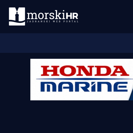
Početna
Morski plus
Morski TV
Obala
Otoci
Turizam i nautika