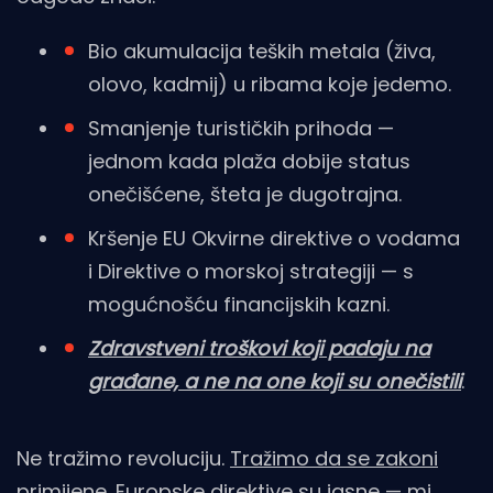
Bio akumulacija teških metala (živa,
olovo, kadmij) u ribama koje jedemo.
Smanjenje turističkih prihoda —
jednom kada plaža dobije status
onečišćene, šteta je dugotrajna.
Kršenje EU Okvirne direktive o vodama
i Direktive o morskoj strategiji — s
mogućnošću financijskih kazni.
Zdravstveni troškovi koji padaju na
građane, a ne na one koji su onečistili
.
Ne tražimo revoluciju.
Tražimo da se zakoni
primijene
. Europske direktive su jasne — mi