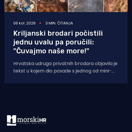
06 kol. 2026
3 MIN. ČITANJA
Kriljanski brodari počistili
jednu uvalu pa poručili:
"Čuvajmo naše more!"
Hrvatska udruga privatnih brodara objavila je
tekst u kojem dio posade s jednog od mini-
kruzera čisti jednu od uvala