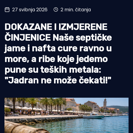
27 svibnja 2026
2 min. čitanja
Turizam i nautika
Pomorstvo
DOKAZANE I IZMJERENE
Ribolov
ČINJENICE Naše septičke
jame i nafta cure ravno u
Ekologija
more, a ribe koje jedemo
Tradicija i kultura
pune su teških metala:
"Jadran ne može čekati!"