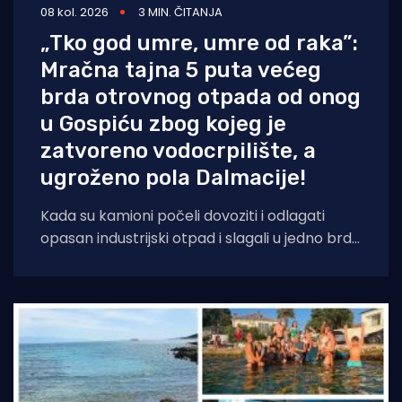
08 kol. 2026
3 MIN. ČITANJA
„Tko god umre, umre od raka”:
Mračna tajna 5 puta većeg
brda otrovnog otpada od onog
u Gospiću zbog kojeg je
zatvoreno vodocrpilište, a
ugroženo pola Dalmacije!
Kada su kamioni počeli dovoziti i odlagati
opasan industrijski otpad i slagali u jedno brdo
ljudima odmah pokraj kuća, sve