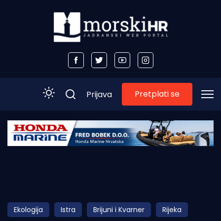
Pretplati se
Prijava
Početna
Morski plus
Morski TV
Obala
Ekologija
Istra
Brijuni i Kvarner
Rijeka
Otoci