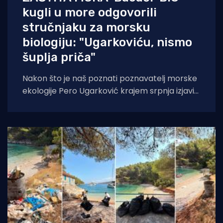
kugli u more odgovorili
stručnjaku za morsku
biologiju: "Ugarkoviću, nismo
šuplja priča"
Nakon što je naš poznati poznavatelj morske
ekologije Pero Ugarković krajem srpnja izjavio
kako je bacanje biokugli u more "