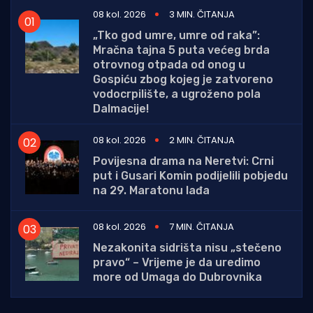
08 kol. 2026
3 MIN. ČITANJA
„Tko god umre, umre od raka”:
Mračna tajna 5 puta većeg brda
otrovnog otpada od onog u
Gospiću zbog kojeg je zatvoreno
vodocrpilište, a ugroženo pola
Dalmacije!
08 kol. 2026
2 MIN. ČITANJA
Povijesna drama na Neretvi: Crni
put i Gusari Komin podijelili pobjedu
na 29. Maratonu lađa
08 kol. 2026
7 MIN. ČITANJA
Nezakonita sidrišta nisu „stečeno
pravo“ – Vrijeme je da uredimo
more od Umaga do Dubrovnika