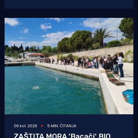
kulturno i edukativno središte otoka
zahvaljujući
06 kol. 2026
5 MIN. ČITANJA
ZAŠTITA MORA 'Bacači' BIO