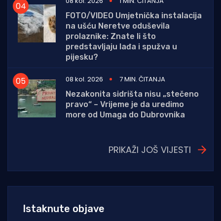
08 kol. 2026
1 MIN. ČITANJA
FOTO/VIDEO Umjetnička instalacija
na ušću Neretve oduševila
prolaznike: Znate li što
predstavljaju lađa i spužva u
pijesku?
08 kol. 2026
7 MIN. ČITANJA
Nezakonita sidrišta nisu „stečeno
pravo“ – Vrijeme je da uredimo
more od Umaga do Dubrovnika
PRIKAŽI JOŠ VIJESTI
Istaknute objave