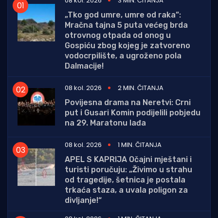
08 kol. 2026
3 MIN. ČITANJA
„Tko god umre, umre od raka”:
Mračna tajna 5 puta većeg brda
otrovnog otpada od onog u
Gospiću zbog kojeg je zatvoreno
vodocrpilište, a ugroženo pola
Dalmacije!
08 kol. 2026
2 MIN. ČITANJA
Povijesna drama na Neretvi: Crni
put i Gusari Komin podijelili pobjedu
na 29. Maratonu lađa
08 kol. 2026
1 MIN. ČITANJA
APEL S KAPRIJA Očajni mještani i
turisti poručuju: „Živimo u strahu
od tragedije, šetnica je postala
trkaća staza, a uvala poligon za
divljanje!“