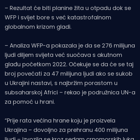
– Rezultat će biti planine žita u otpadu dok se
WFP i svijet bore s već katastrofalnom
globalnom krizom gladi.
– Analiza WFP-a pokazala je da se 276 milijuna
ljudi diljem svijeta već suočava s akutnom
glađu početkom 2022. Očekuje se da će se taj
broj povećati za 47 milijuna ljudi ako se sukob
u Ukrajini nastavi, s najbržim porastom u
subsaharskoj Africi – rekao je podružnica UN-a
za pomoć u hrani.
“Prije rata većina hrane koju je proizvela
Ukrajina – dovoljno za prehranu 400 milijuna
ljudi – izvozila se kroz sedam crnomorskih luka