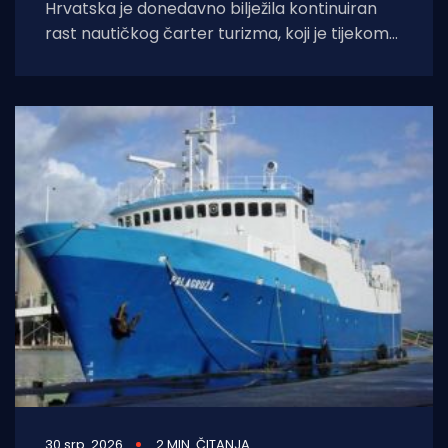
Hrvatska je donedavno bilježila kontinuiran
rast nautičkog čarter turizma, koji je tijekom
2025. godine (siječanj–studeni) prema
podacima Ministarstva pomorstva,
30 srp. 2026
2 MIN. ČITANJA