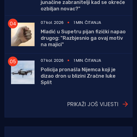
junačine zabranitelji kad se okreće
ozbiljan novac?"
07 kol. 2026
1 MIN. ČITANJA
Mladić u Supetru pijan fizički napao
drugog: "Razbjesnio ga ovaj motiv
na majici"
07 kol. 2026
1 MIN. ČITANJA
Policija pronašla Nijemca koji je
dizao dron u blizini Zračne luke
Split
PRIKAŽI JOŠ VIJESTI