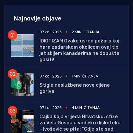
Najnovije objave
07 kol. 2026
2 MIN. ČITANJA
IDIOTIZAM Ovako usred požara koji
hara zadarskom okolicom ovaj tip
jet skijem kanaderima ne dopušta
gasiti!
07 kol. 2026
1 MIN. ČITANJA
Stigle neslužbene nove cijene
goriva
07 kol. 2026
4 MIN. ČITANJA
Cajka koja vrijeđa Hrvatsku, stiže
za Velu Gospu u vodičku diskoteku
- Ivošević se pita: "Gdje ste sad,