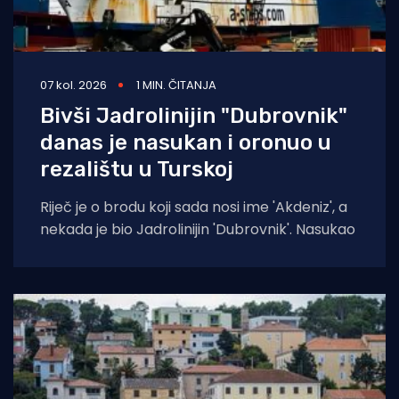
07 kol. 2026
1 MIN. ČITANJA
Bivši Jadrolinijin "Dubrovnik"
danas je nasukan i oronuo u
rezalištu u Turskoj
Riječ je o brodu koji sada nosi ime 'Akdeniz', a
nekada je bio Jadrolinijin 'Dubrovnik'. Nasukao