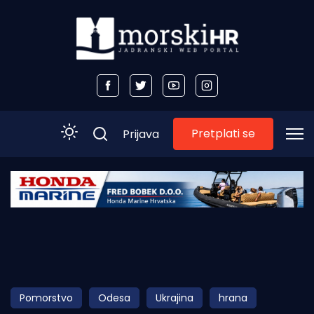
Pretplati se
Prijava
Početna
Morski plus
Morski TV
Obala
Pomorstvo
Odesa
Ukrajina
hrana
Otoci