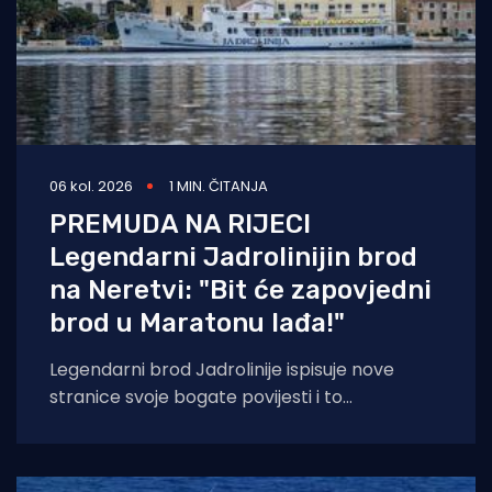
06 kol. 2026
1 MIN. ČITANJA
PREMUDA NA RIJECI
Legendarni Jadrolinijin brod
na Neretvi: "Bit će zapovjedni
brod u Maratonu lađa!"
Legendarni brod Jadrolinije ispisuje nove
stranice svoje bogate povijesti i to
sudjelovanjem u Maratonu lađa! Premuda se
trenutačno nalazi u