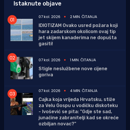
Istaknute objave
07 kol. 2026
2 MIN. ČITANJA
IDIOTIZAM Ovako usred požara koji
hara zadarskom okolicom ovaj tip
jet skijem kanaderima ne dopušta
gasiti!
07 kol. 2026
1 MIN. ČITANJA
Stigle neslužbene nove cijene
goriva
07 kol. 2026
4 MIN. ČITANJA
Cajka koja vrijeđa Hrvatsku, stiže
za Velu Gospu u vodičku diskoteku
- Ivošević se pita: "Gdje ste sad,
junačine zabranitelji kad se okreće
ozbiljan novac?"