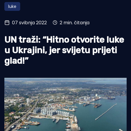
luke
Turizam i nautika
Pomorstvo
07 svibnja 2022
2 min. čitanja
Ribolov
UN traži: “Hitno otvorite luke
Ekologija
u Ukrajini, jer svijetu prijeti
Tradicija i kultura
glad!”