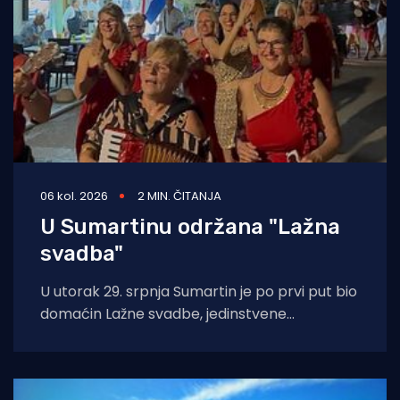
06 kol. 2026
2 MIN. ČITANJA
U Sumartinu održana "Lažna
svadba"
U utorak 29. srpnja Sumartin je po prvi put bio
domaćin Lažne svadbe, jedinstvene
manifestacije u organizaciji Udruge Sv. Martin