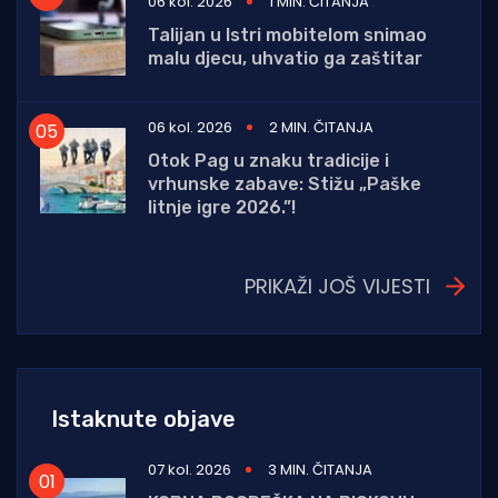
06 kol. 2026
1 MIN. ČITANJA
Talijan u Istri mobitelom snimao
malu djecu, uhvatio ga zaštitar
06 kol. 2026
2 MIN. ČITANJA
Otok Pag u znaku tradicije i
vrhunske zabave: Stižu „Paške
litnje igre 2026.”!
PRIKAŽI JOŠ VIJESTI
Istaknute objave
07 kol. 2026
3 MIN. ČITANJA