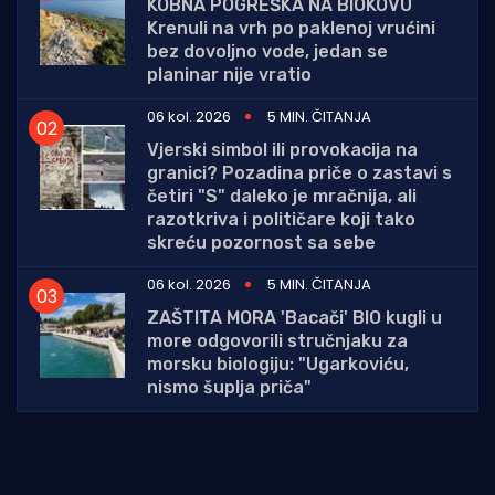
KOBNA POGREŠKA NA BIOKOVU
Krenuli na vrh po paklenoj vrućini
bez dovoljno vode, jedan se
planinar nije vratio
06 kol. 2026
5 MIN. ČITANJA
Vjerski simbol ili provokacija na
granici? Pozadina priče o zastavi s
četiri "S" daleko je mračnija, ali
razotkriva i političare koji tako
skreću pozornost sa sebe
06 kol. 2026
5 MIN. ČITANJA
ZAŠTITA MORA 'Bacači' BIO kugli u
more odgovorili stručnjaku za
morsku biologiju: "Ugarkoviću,
nismo šuplja priča"