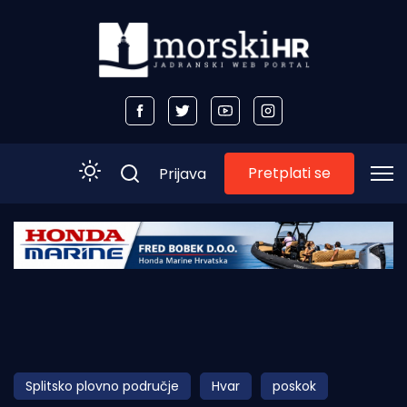
Pretplati se
Prijava
Početna
Morski plus
Morski TV
Obala
Splitsko plovno područje
Hvar
poskok
Otoci