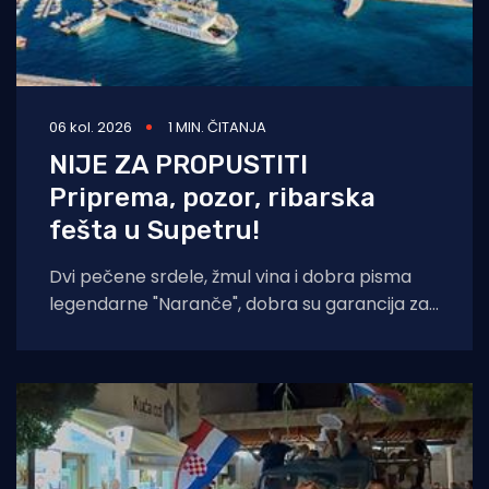
06 kol. 2026
1 MIN. ČITANJA
NIJE ZA PROPUSTITI
Priprema, pozor, ribarska
fešta u Supetru!
Dvi pečene srdele, žmul vina i dobra pisma
legendarne "Naranče", dobra su garancija za
još jednu "NOĆ