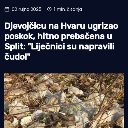
02 rujna 2025
1 min. čitanja
Turizam i nautika
Pomorstvo
Djevojčicu na Hvaru ugrizao
Ribolov
poskok, hitno prebačena u
Split: "Liječnici su napravili
Ekologija
čudo!"
Tradicija i kultura