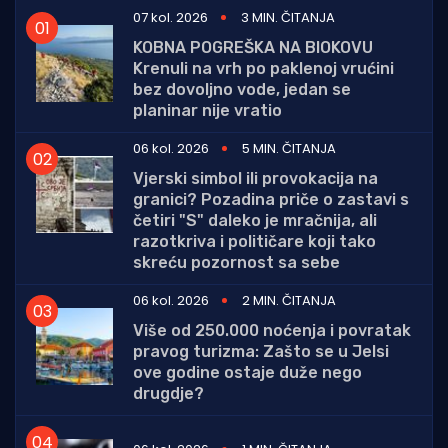
07 kol. 2026
3 MIN. ČITANJA
KOBNA POGREŠKA NA BIOKOVU
Krenuli na vrh po paklenoj vrućini
bez dovoljno vode, jedan se
planinar nije vratio
06 kol. 2026
5 MIN. ČITANJA
Vjerski simbol ili provokacija na
granici? Pozadina priče o zastavi s
četiri "S" daleko je mračnija, ali
razotkriva i političare koji tako
skreću pozornost sa sebe
06 kol. 2026
2 MIN. ČITANJA
Više od 250.000 noćenja i povratak
pravog turizma: Zašto se u Jelsi
ove godine ostaje duže nego
drugdje?