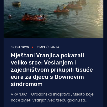
02 kol. 2026
2 MIN. ČITANJA
Mještani Vranjica pokazali
veliko srce: Veslanjem i
zajedništvom prikupili tisuće
eura za djecu s Downovim
sindromom
VRANJIC - Građanska Inicijativa „Mjesto koje
hoće živjeti Vranjic“ ,već treću godinu za
redom, organizirala je druženje i ekološko-