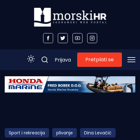
Pretplati se
Prijava
Početna
Morski plus
Morski TV
Obala
Sport i rekreacija
plivanje
Dina Levačić
Otoci