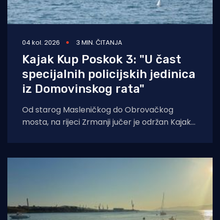
04 kol. 2026
3 MIN. ČITANJA
Kajak Kup Poskok 3: "U čast
specijalnih policijskih jedinica
iz Domovinskog rata"
Od starog Masleničkog do Obrovačkog
mosta, na rijeci Zrmanji jučer je održan Kajak
kup Poskok 3, jedinstveno sportsko
natjecanje koje