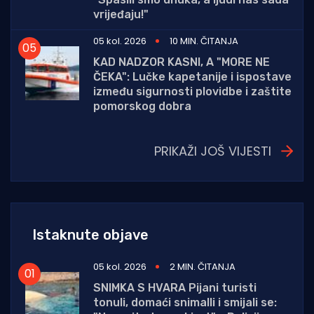
vrijeđaju!"
05 kol. 2026
10 MIN. ČITANJA
KAD NADZOR KASNI, A "MORE NE
ČEKA": Lučke kapetanije i ispostave
između sigurnosti plovidbe i zaštite
pomorskog dobra
PRIKAŽI JOŠ VIJESTI
Istaknute objave
05 kol. 2026
2 MIN. ČITANJA
SNIMKA S HVARA Pijani turisti
tonuli, domaći snimalli i smijali se: