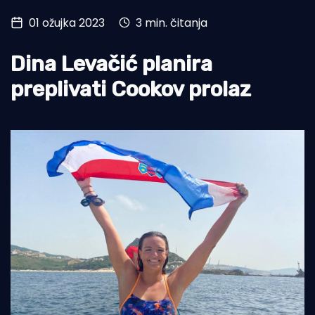
01 ožujka 2023
3 min. čitanja
Turizam i nautika
Pomorstvo
Dina Levačić planira
Ribolov
preplivati Cookov prolaz
Ekologija
Tradicija i kultura