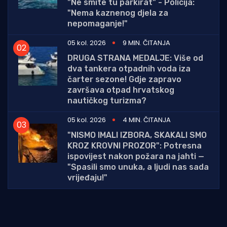
"Ne smite tu parkirat" - Policija:
"Nema kaznenog djela za
nepomaganje!"
05 kol. 2026
9 MIN. ČITANJA
DRUGA STRANA MEDALJE: Više od
dva tankera otpadnih voda iza
čarter sezone! Gdje zapravo
završava otpad hrvatskog
nautičkog turizma?
05 kol. 2026
4 MIN. ČITANJA
"NISMO IMALI IZBORA, SKAKALI SMO
KROZ KROVNI PROZOR": Potresna
ispovijest nakon požara na jahti —
"Spasili smo unuka, a ljudi nas sada
vrijeđaju!"