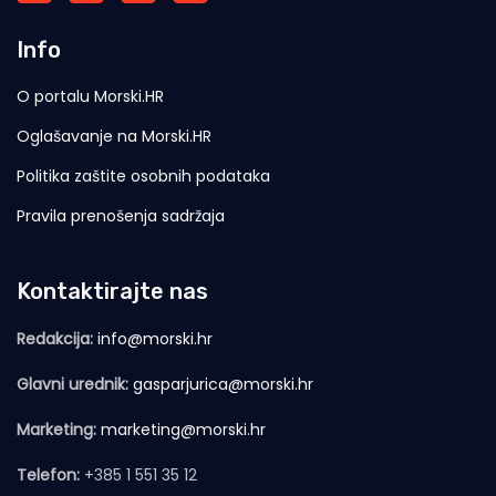
Info
O portalu Morski.HR
Oglašavanje na Morski.HR
Politika zaštite osobnih podataka
Pravila prenošenja sadržaja
Kontaktirajte nas
Redakcija:
info@morski.hr
Glavni urednik:
gasparjurica@morski.hr
Marketing:
marketing@morski.hr
Telefon:
+385 1 551 35 12