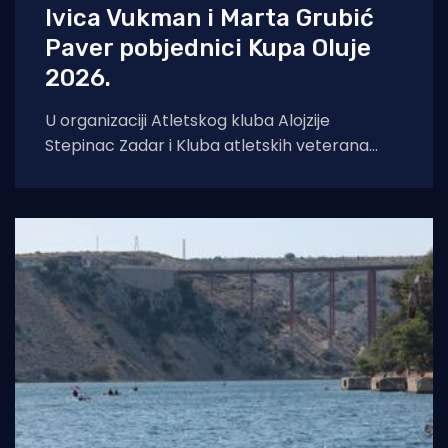
Ivica Vukman i Marta Grubić
Paver pobjednici Kupa Oluje
2026.
U organizaciji Atletskog kluba Alojzije
Stepinac Zadar i Kluba atletskih veterana
Zadar, u nedjelju je u Športskom centru Višnjik
održana