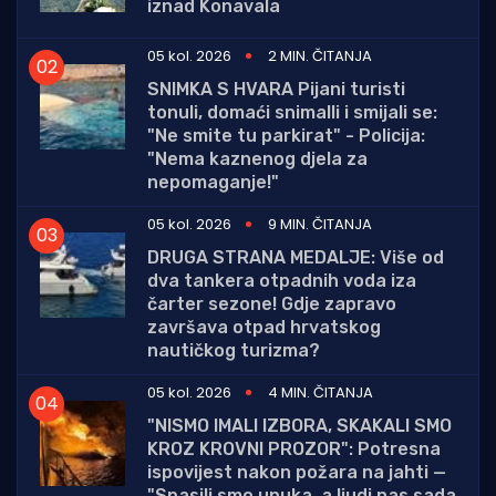
iznad Konavala
05 kol. 2026
2 MIN. ČITANJA
SNIMKA S HVARA Pijani turisti
tonuli, domaći snimalli i smijali se:
"Ne smite tu parkirat" - Policija:
"Nema kaznenog djela za
nepomaganje!"
05 kol. 2026
9 MIN. ČITANJA
DRUGA STRANA MEDALJE: Više od
dva tankera otpadnih voda iza
čarter sezone! Gdje zapravo
završava otpad hrvatskog
nautičkog turizma?
05 kol. 2026
4 MIN. ČITANJA
"NISMO IMALI IZBORA, SKAKALI SMO
KROZ KROVNI PROZOR": Potresna
ispovijest nakon požara na jahti —
"Spasili smo unuka, a ljudi nas sada