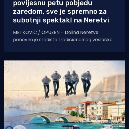
povijesnu petu pobjedu
zaredom, sve je spremno za
subotnji spektakl na Neretvi
METKOVIĆ / OPUZEN – Dolina Neretve
ponovno je središte tradicionalnog veslačkog
spektakla. Kao uvertira za subotnji 29.
Maraton lađa, u petak navečer