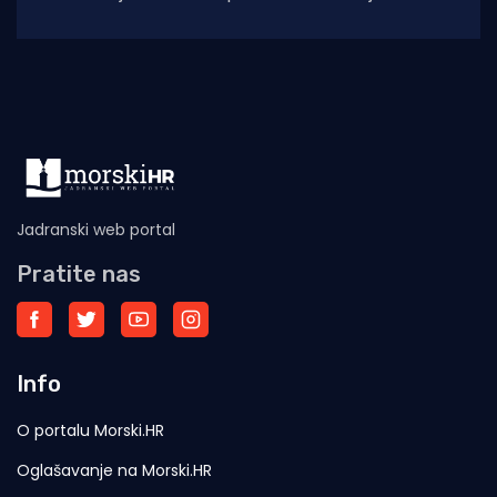
zbog konzervatorskih radova na dosadašnjoj
lokaciji, rimskom
Jadranski web portal
Pratite nas
Info
O portalu Morski.HR
Oglašavanje na Morski.HR