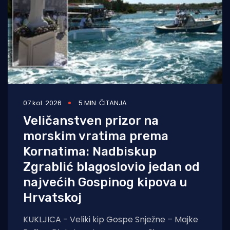
07 kol. 2026
5 MIN. ČITANJA
Veličanstven prizor na
morskim vratima prema
Kornatima: Nadbiskup
Zgrablić blagoslovio jedan od
najvećih Gospinog kipova u
Hrvatskoj
KUKLJICA - Veliki kip Gospe Snježne – Majke