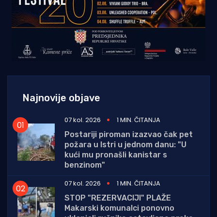
Najnovije objave
07 kol. 2026
1 MIN. ČITANJA
Postariji piroman izazvao čak pet
požara u Istri u jednom danu: "U
kući mu pronašli kanistar s
benzinom"
07 kol. 2026
1 MIN. ČITANJA
STOP "REZERVACIJI" PLAŽE
Makarski komunalci ponovno