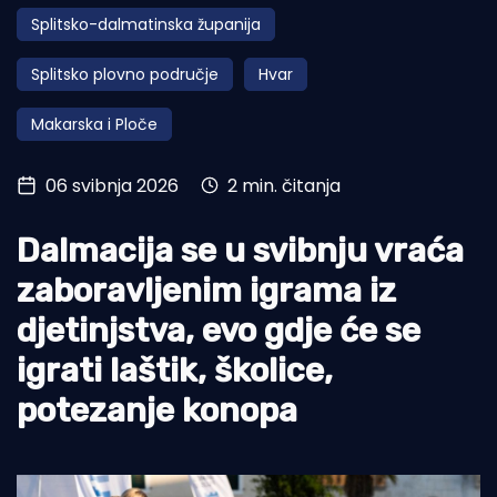
Splitsko-dalmatinska županija
Turizam i nautika
Splitsko plovno područje
Hvar
Pomorstvo
Makarska i Ploče
Ribolov
Ekologija
06 svibnja 2026
2 min. čitanja
Tradicija i kultura
Dalmacija se u svibnju vraća
zaboravljenim igrama iz
djetinjstva, evo gdje će se
igrati laštik, školice,
potezanje konopa