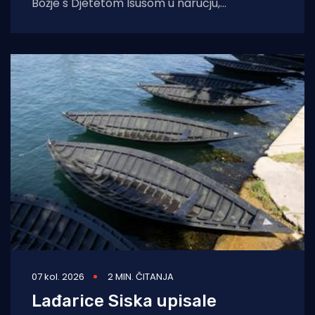
Božje s Djetetom Isusom u naručju,
blagoslovio je zadarski nadbiskup Milan
Zgrablić za vrijeme
07 kol. 2026
2 MIN. ČITANJA
Lađarice Siska upisale