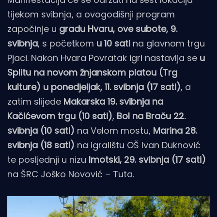
tijekom svibnja, a ovogodišnji program
započinje u
gradu Hvaru, ove subote, 9.
svibnja
, s početkom
u 10 sati
na glavnom trgu
Pjaci. Nakon Hvara Povratak igri nastavlja se
u
Splitu na novom žnjanskom platou (Trg
kulture) u ponedjeljak, 11. svibnja (17 sati)
, a
zatim slijede
Makarska 19. svibnja na
Kačićevom trgu (10 sati)
,
Bol na Braču 22.
svibnja (10 sati)
na Velom mostu,
Marina 28.
svibnja (18 sati)
na igralištu OŠ Ivan Duknović
te posljednji u nizu
Imotski, 29. svibnja (17 sati)
na ŠRC Joško Novović – Tuta.