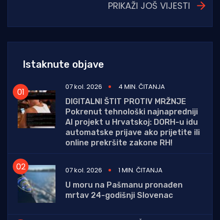
PRIKAŽI JOŠ VIJESTI
Istaknute objave
07 kol. 2026
4 MIN. ČITANJA
DIGITALNI ŠTIT PROTIV MRŽNJE
Pokrenut tehnološki najnapredniji
AI projekt u Hrvatskoj: DORH-u idu
automatske prijave ako prijetite ili
online prekršite zakone RH!
07 kol. 2026
1 MIN. ČITANJA
U moru na Pašmanu pronađen
mrtav 24-godišnji Slovenac