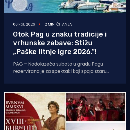
06 kol. 2026
2 MIN. ČITANJA
Otok Pag u znaku tradicije i
vrhunske zabave: Stižu
„Paške litnje igre 2026.”!
PAG – Nadolazeća subota u gradu Pagu
rezervirana je za spektakl koji spaja staru
tradiciju, natjecateljski duh i vrhunski provod.
U