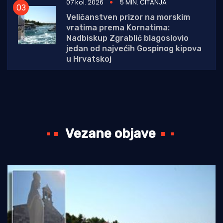
07 kol. 2026
5 MIN. ČITANJA
Veličanstven prizor na morskim
vratima prema Kornatima:
Nadbiskup Zgrablić blagoslovio
jedan od najvećih Gospinog kipova
u Hrvatskoj
Vezane objave