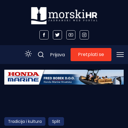
Pretplati se
Prijava
Početna
Morski plus
Morski TV
Obala
Tradicija i kultura
Split
Otoci