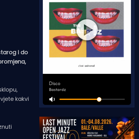
tarog i do
 promjena,
sklopu,
vjete kakvi
znuti