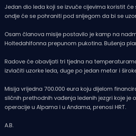
Jedan dio leda koji se izvuče cijevima koristit će
ondje će se pohraniti pod snijegom da bi se uzo
Osam članova misije postavilo je kamp na nadmo
Holtedahlfonna prepunom pukotina. Bušenja plani
Radove će obavljati tri tjedna na temperaturama 
izvlačiti uzorke leda, duge po jedan metar i širok
Misija vrijedna 700.000 eura koju dijelom financir
sličnih prethodnih vađenja ledenih jezgri koje je
operacije u Alpama i u Andama, prenosi HRT.
A.B.