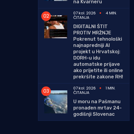
na Kvarneru
07 kol. 2026
4 MIN.
ČITANJA
DIGITALNI ŠTIT
PROTIV MRŽNJE
Pokrenut tehnološki
najnapredniji AI
projekt u Hrvatskoj:
DORH-u idu
automatske prijave
ako prijetite ili online
prekršite zakone RH!
07 kol. 2026
1 MIN.
ČITANJA
U moru na Pašmanu
pronađen mrtav 24-
godišnji Slovenac