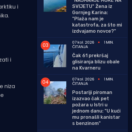
"NAJMANJE MORE NA
rktiku i
SVIJETU" Žena iz
Gornjeg Karina:
ika.
"Plaža nam je
katastrofa, za što mi
izdvajamo novce?"
07 kol. 2026
1 MIN.
ČITANJA
Čak 61 prekršaj
ati i
glisiranja blizu obale
na Kvarneru
07 kol. 2026
1 MIN.
ČITANJA
e niza
Postariji piroman
je
izazvao čak pet
požara u Istri u
jednom danu: "U kući
mu pronašli kanistar
s benzinom"