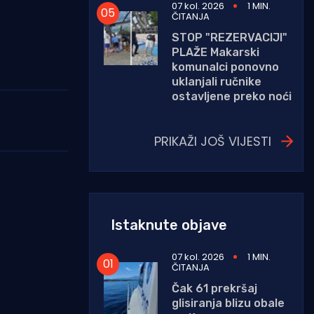
07 kol. 2026
1 MIN.
ČITANJA
STOP "REZERVACIJI"
PLAŽE Makarski
komunalci ponovno
uklanjali ručnike
ostavljene preko noći
PRIKAŽI JOŠ VIJESTI
Istaknute objave
07 kol. 2026
1 MIN.
ČITANJA
Čak 61 prekršaj
glisiranja blizu obale