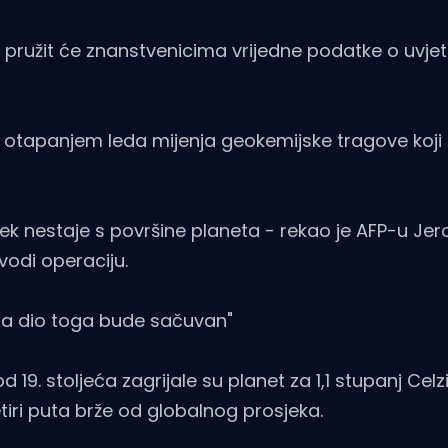
 pružit će znanstvenicima vrijedne podatke o uvje
 otapanjem leda mijenja geokemijske tragove koji
ijek nestaje s površine planeta - rekao je AFP-u Je
vodi operaciju.
da dio toga bude sačuvan"
19. stoljeća zagrijale su planet za 1,1 stupanj Celzi
tiri puta brže od globalnog prosjeka.