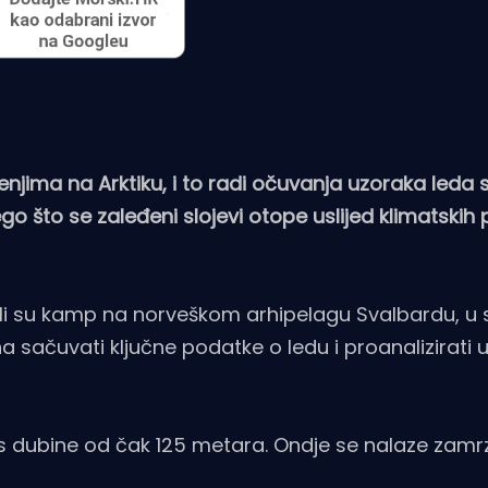
jima na Arktiku, i to radi očuvanja uzoraka leda s
nego što se zaleđeni slojevi otope uslijed klimatskih
digli su kamp na norveškom arhipelagu Svalbardu, u 
a sačuvati ključne podatke o ledu i proanalizirati u
 s dubine od čak 125 metara. Ondje se nalaze zamr