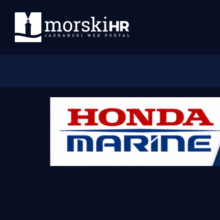
Početna
Morski plus
Morski TV
Obala
Otoci
Turizam i nautika