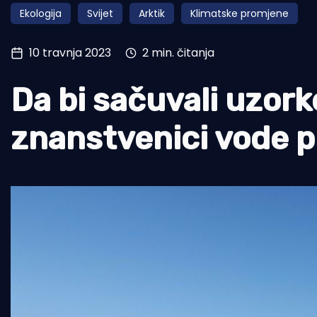
Ekologija
Svijet
Arktik
Klimatske promjene
Pomorstvo
Ribolov
10 travnja 2023
2 min. čitanja
Ekologija
Da bi sačuvali uzork
Tradicija i kultura
znanstvenici vode 