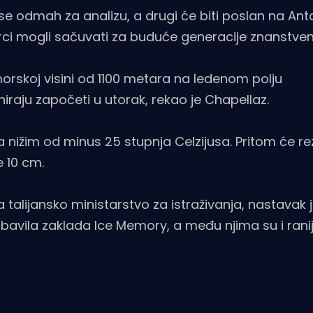
 se odmah za analizu, a drugi će biti poslan na Anta
rci mogli sačuvati za buduće generacije znanstven
rskoj visini od 1100 metara na ledenom polju
raju započeti u utorak, rekao je Chapellaz.
nižim od minus 25 stupnja Celzijusa. Pritom će rez
e 10 cm.
a talijansko ministarstvo za istraživanja, nastavak j
 obavila zaklada Ice Memory, a među njima su i rani