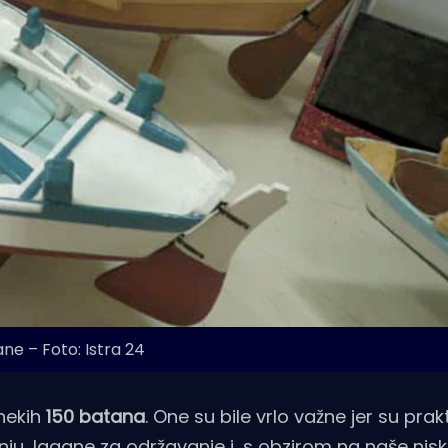
ne – Foto: Istra 24
 nekih
150 batana
. One su bile vrlo važne jer su prakt
adnju, lagane za održavanje i, s obzirom na naše nis