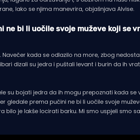
trane, lako se njima manevrira, objašnjava Alvise.
ne bi li uočile svoje muževe koji se v
a. Navečer kada se odlazilo na more, zbog nedostat
ribari dizali su jedra i puštali levant i burin da ih vr
očele su bojati jedra da ih mogu prepoznati kada se 
er gledale prema pučini ne bi li uočile svoje muževe
ara bilo je lakše locirati barku. Mi smo uspjeli smo s