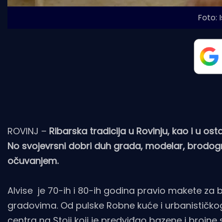
Foto: 
ROVINJ –
Ribarska tradicija u Rovinju, kao i u os
No svojevrsni dobri duh grada, modelar, brodogradi
očuvanjem.
Alvise je 70-ih i 80-ih godina pravio makete za 
gradovima. Od pulske Robne kuće i urbanističkog
centra na Stoji koji je predviđao bazene i brojne