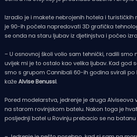
Izradio je i makete nebrojenih hotela i turistički
je 90-ih počela napredovati 3D grafička tehnolog
se onda na staru ljubav iz djetinjstva i počeo izra
– U osnovnoj školi volio sam tehnički, radili smo m
uvijek mi je to ostalo kao velika ljubav. Kad god
smo s grupom Cannibali 60-ih godina svirali po I
kaže
Alvise Benussi
.
Pored modelarstva, jedrenje je druga Alviseova v
na starom rovinjskom batelu. Nakon toga je hvatao
posljednji batel u Rovinju prebacio se na batanu od
– Jedrenje je nešto posebno, kad si sam na moru