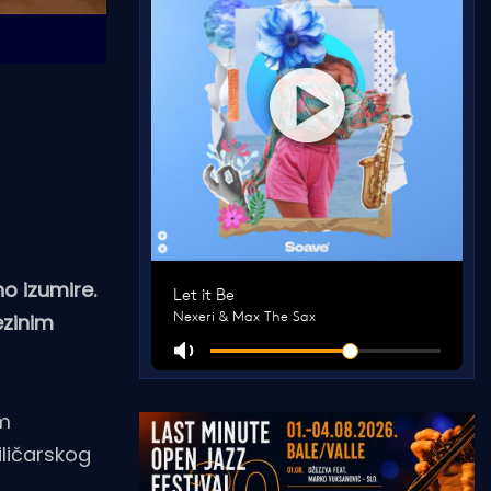
no izumire.
ezinim
im
iličarskog