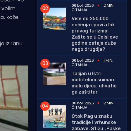
06 kol. 2026
2 MIN.
o volim
ČITANJA
na, kaže
Više od 250.000
noćenja i povratak
pravog turizma:
Zašto se u Jelsi ove
jaliziranu
godine ostaje duže
nego drugdje?
06 kol. 2026
1 MIN.
ČITANJA
Talijan u Istri
mobitelom snimao
malu djecu, uhvatio
ga zaštitar
06 kol. 2026
2 MIN.
ČITANJA
Otok Pag u znaku
tradicije i vrhunske
zabave: Stižu „Paške