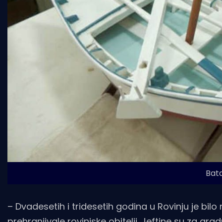
Bata
– Dvadesetih i tridesetih godina u Rovinju je bilo
prehranjivale rovinjske obitelji. Jeftine su za gr