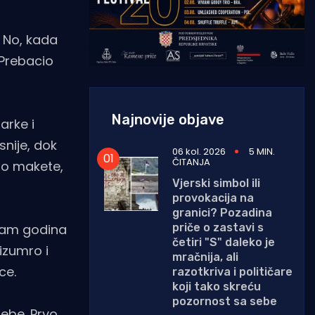
. No, kada
 Prebacio
Najnovije objave
arke i
snije, dok
06 kol. 2026
5 MIN.
ČITANJA
vao makete,
Vjerski simbol ili
provokacija na
granici? Pozadina
priče o zastavi s
osam godina
četiri "S" daleko je
izumro i
mračnija, ali
ce.
razotkriva i političare
koji tako skreću
pozornost sa sebe
sebe. Prvo