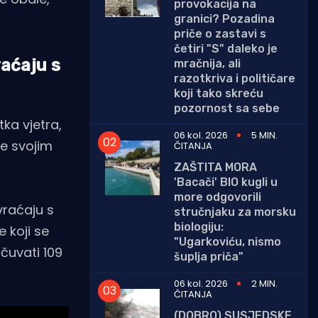
provokacija na
granici? Pozadina
priče o zastavi s
četiri "S" daleko je
raćaju s
mračnija, ali
razotkriva i političare
koji tako skreću
pozornost sa sebe
ka vjetra,
06 kol. 2026
5 MIN.
ate svojim
ČITANJA
ZAŠTITA MORA
'Bacači' BIO kugli u
more odgovorili
vraćaju s
stručnjaku za morsku
biologiju:
 koji se
"Ugarkoviću, nismo
ačuvati 109
šuplja priča"
06 kol. 2026
2 MIN.
ČITANJA
(DOBRO) SUSJEDSKE