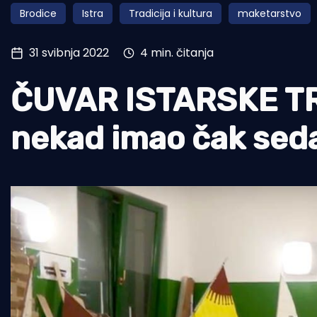
Brodice
Istra
Tradicija i kultura
maketarstvo
Pomorstvo
Ribolov
31 svibnja 2022
4 min. čitanja
Ekologija
ČUVAR ISTARSKE TRA
Tradicija i kultura
nekad imao čak sed