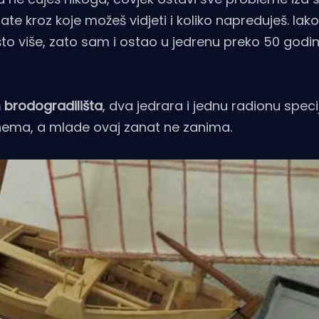
gate kroz koje možeš vidjeti i koliko napreduješ. Iak
ešto više, zato sam i ostao u jedrenu preko 50 godi
brodogradilišta
, dva jedrara i jednu radionu speci
e nema, a mlade ovaj zanat ne zanima.