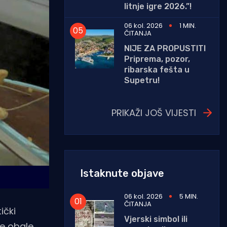
litnje igre 2026.”!
06 kol. 2026
1 MIN.
ČITANJA
NIJE ZA PROPUSTITI
Priprema, pozor,
ribarska fešta u
Supetru!
PRIKAŽI JOŠ VIJESTI
Istaknute objave
06 kol. 2026
5 MIN.
ČITANJA
ički
Vjerski simbol ili
ke obale,