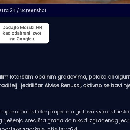
Istra 24 / Screenshot
talim istarskim obalnim gradovima, polako ali sigur
telj i jedriličar Alvise Benussi, aktivno se bavi nj
brojne urbanističke projekte u gotovo svim istarsk
 rješenja središta grada do nikad izgrađenog jedr
 sportske sadržaje, piše
Istra24
.