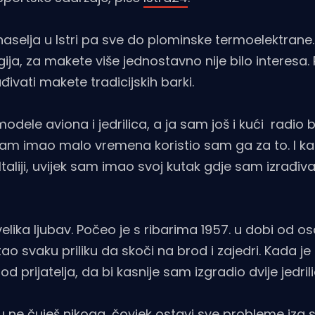
h naselja u Istri pa sve do plominske termoelektrane
ija, za makete više jednostavno nije bilo interesa.
đivati makete tradicijskih barki.
odele aviona i jedrilica, a ja sam još i kući radio b
 sam imao malo vremena koristio sam ga za to. I ka
taliji, uvijek sam imao svoj kutak gdje sam izrađi
elika ljubav. Počeo je s ribarima 1957. u dobi od 
 svaku priliku da skoči na brod i zajedri. Kada je 
 prijatelja, da bi kasnije sam izgradio dvije jedrili
 ne čuješ nikoga, čovjek ostavi sve probleme iza 