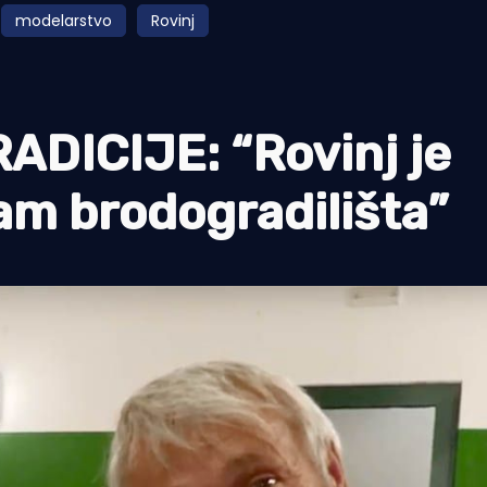
modelarstvo
Rovinj
DICIJE: “Rovinj je
am brodogradilišta”