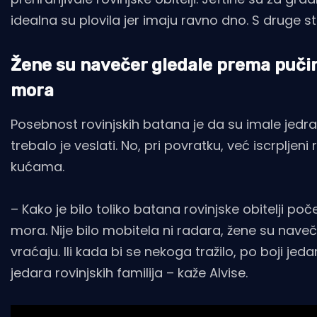
idealna su plovila jer imaju ravno dno. S druge s
Žene su navečer gledale prema pučini 
mora
Posebnost rovinjskih batana je da su imale jedr
trebalo je veslati. No, pri povratku, već iscrpljeni 
kućama.
– Kako je bilo toliko batana rovinjske obitelji p
mora. Nije bilo mobitela ni radara, žene su naveč
vraćaju. Ili kada bi se nekoga tražilo, po boji jed
jedara rovinjskih familija – kaže Alvise.