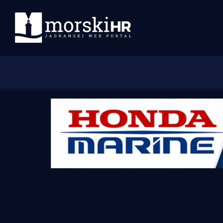
Početna
Morski plus
Morski TV
Obala
Otoci
Turizam i nautika