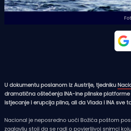
Fot
U dokumentu poslanom iz Austrije, tjedniku
Naci
dramatična oštećenja INA-ine plinske platforme Iva
istjecanje i erupcija plina, ali da Vlada i INA sve ta
Nacional je neposredno uoči Božića poštom posla
zaglavlju stoji da se radi o povjerljivoj snimci koj