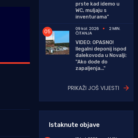
prste kad idemo u
WC, muljaju s
inventurama"
09 kol. 2026
2 MIN.
ČITANJA
VIDEO: OPASNO!
Ilegalni deponij ispod
dalekovoda u Novalji:
"Ako dođe do
zapaljenja..."
PRIKAŽI JOŠ VIJESTI
Istaknute objave