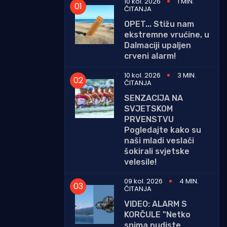
10 kol. 2026
1 MIN.
ČITANJA
OPET... Stižu nam
ekstremne vrućine, u
Dalmaciji upaljen
crveni alarm!
10 kol. 2026
3 MIN.
ČITANJA
SENZACIJA NA
SVJETSKOM
PRVENSTVU
Pogledajte kako su
naši mladi veslači
šokirali svjetske
velesile!
09 kol. 2026
4 MIN.
ČITANJA
VIDEO: ALARM S
KORČULE "Netko
snima nudiste