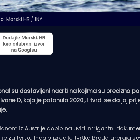
o: Morski HR / INA
onal
su dostavljeni nacrti na kojima su precizno p
ne D, koja je potonula 2020., i tvrdi se da joj prije
je.
nom iz Austrije dobio na uvid intrigantni dokumen
u je za tvrtku Inagip izradila tvrtka Breda Energia s