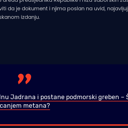
iti da je dokument i njima poslan na uvid, najavlju
tiskanom izdanju.
nu Jadrana i postane podmorski greben – Š
jecanjem metana?