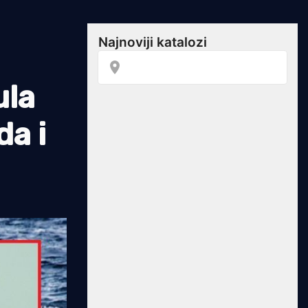
ula
da i