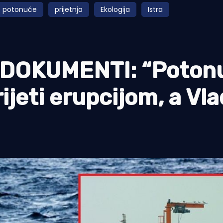
potonuće
prijetnja
Ekologija
Istra
DOKUMENTI: “Poton
jeti erupcijom, a Vla