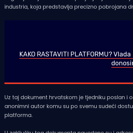
industria, koja predstavlja precizno pobrojana d
KAKO RASTAVITI PLATFORMU? Vlada i 
donosi
Uz taj dokument hrvatskom je tjedniku poslan i 
anonimni autor komu su po svemu sudeći dostupni
platforma.
U zaključku tog dokumenta navedene su i adrese