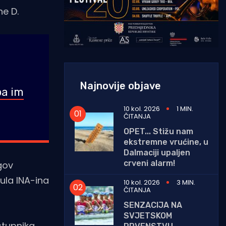
ne D.
Najnovije objave
pa im
10 kol. 2026
1 MIN.
ČITANJA
OPET... Stižu nam
ekstremne vrućine, u
Dalmaciji upaljen
crveni alarm!
gov
ula INA-ina
10 kol. 2026
3 MIN.
ČITANJA
SENZACIJA NA
SVJETSKOM
stupnika