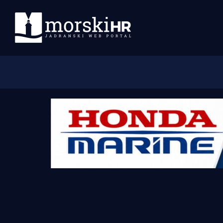
Početna
Morski plus
Morski TV
Obala
Otoci
Turizam i nautika