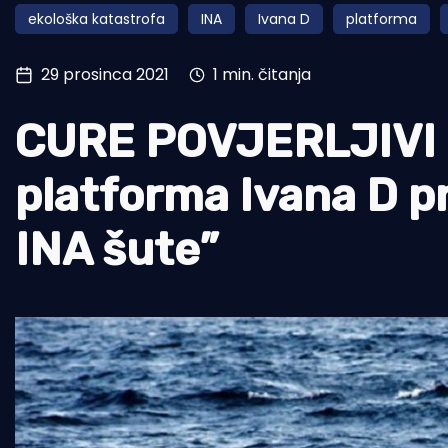
ekološka katastrofa
INA
Ivana D
platforma
Pomorstvo
Ribolov
29 prosinca 2021
1 min. čitanja
Ekologija
CURE POVJERLJIVI 
Tradicija i kultura
platforma Ivana D pri
INA šute”