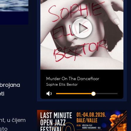
obrojana
ti
t, u čijem
esto