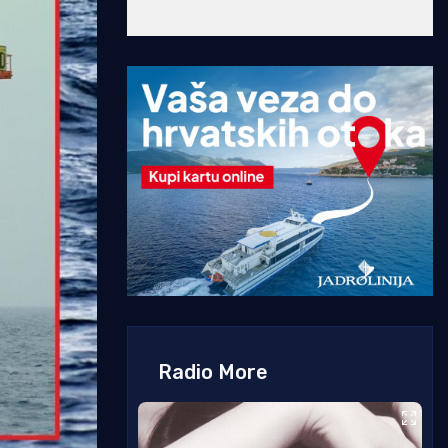
Radio More