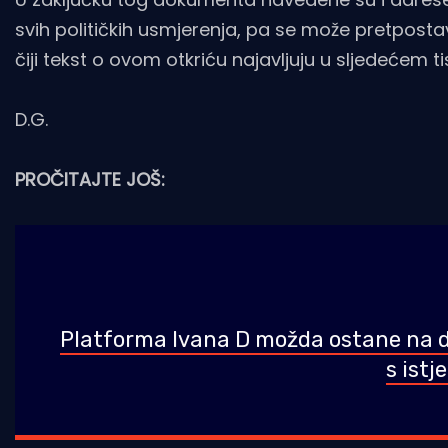
svih političkih usmjerenja, pa se može pretpostav
čiji tekst o ovom otkriću najavljuju u sljedećem 
D.G.
PROČITAJTE JOŠ:
Platforma Ivana D možda ostane na d
s ist