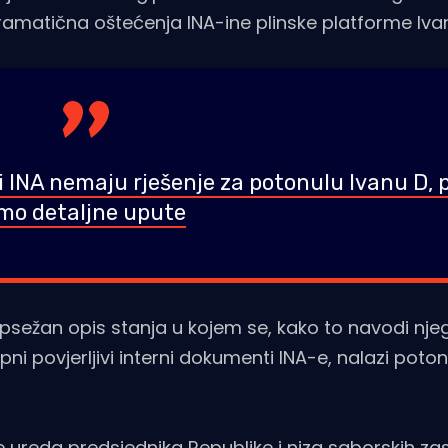
ramatična oštećenja INA-ine plinske platforme Iva
INA nemaju rješenje za potonulu Ivanu D, 
mo detaljne upute
opsežan opis stanja u kojem se, kako to navodi nje
 povjerljivi interni dokumenti INA-e, nalazi poton
 ureda predsjednika Republike i niza saborskih za