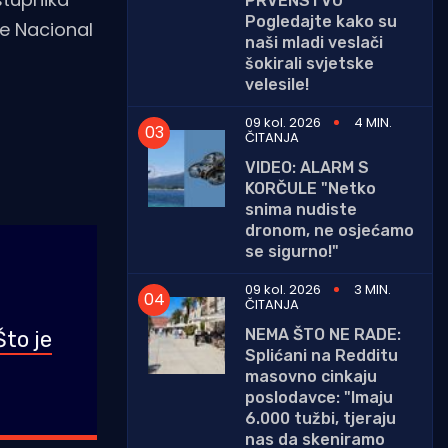
PRVENSTVU
Pogledajte kako su
je Nacional
naši mladi veslači
šokirali svjetske
velesile!
09 kol. 2026
4 MIN.
ČITANJA
VIDEO: ALARM S
KORČULE "Netko
snima nudiste
dronom, ne osjećamo
se sigurno!"
09 kol. 2026
3 MIN.
ČITANJA
NEMA ŠTO NE RADE:
to je
Splićani na Redditu
masovno cinkaju
poslodavce: "Imaju
6.000 tužbi, tjeraju
nas da skeniramo